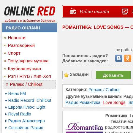
Радио онлайн
добавить в избранное браузера
РОМАНТИКА: LOVE SONGS — 
РАДИО ОНЛАЙН
Новости
Разговорный
не работ
Спорт
Понравилось радио?
Популярная музыка
Добавьте в закладки:
Клубная музыка
Закладки
Добавить
Рэп / R'n'B / Хип-Хоп
Релакс / Chillout
Категория:
Релакс / Chillout
Relax FM
Другие музыкальные каналы Ради
Radio Record: ChillOut
Радио Романтика
Love Songs
S
Европа Плюс: Light
Royal Radio
Романтика: L
Радио Атмосфера
— тематическ
радиостанции
Спокойное Радио
подборка муз