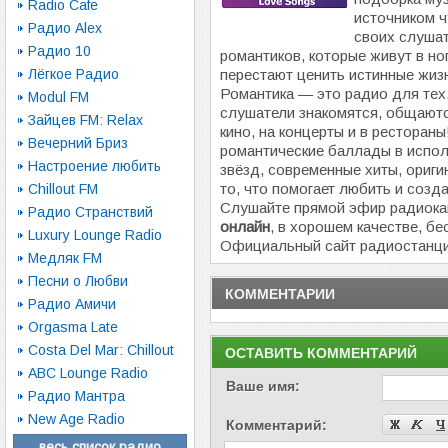
Radio Cafe
источником ч
Радио Alex
своих слуша
Радио 10
романтиков, которые живут в но
Лёгкое Радио
перестают ценить истинные жиз
Романтика — это радио для тех,
Modul FM
слушатели знакомятся, общаютс
Зайцев FM: Relax
кино, на концерты и в ресторан
Вечерний Бриз
романтические баллады в испо
Настроение любить
звёзд, современные хиты, ориг
то, что помогает любить и созд
Chillout FM
Слушайте прямой эфир радиок
Радио Странствий
онлайн
, в хорошем качестве, бе
Luxury Lounge Radio
Официальный сайт радиостанц
Медляк FM
Песни о Любви
КОММЕНТАРИИ
Радио Амичи
Orgasma Late
Costa Del Mar: Chillout
ОСТАВИТЬ КОММЕНТАРИЙ
ABC Lounge Radio
Ваше имя:
Радио Мантра
New Age Radio
Комментарий:
весь список радио