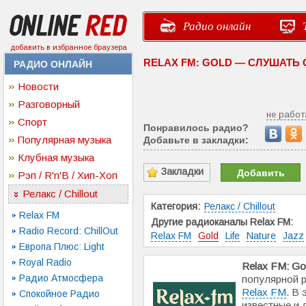
Радио онлайн
добавить в избранное браузера
RELAX FM: GOLD — СЛУШАТЬ
РАДИО ОНЛАЙН
Новости
Разговорный
не работ
Спорт
Понравилось радио?
Популярная музыка
Добавьте в закладки:
Клубная музыка
Закладки
Добавить
Рэп / R'n'B / Хип-Хоп
Релакс / Chillout
Категория:
Релакс / Chillout
Relax FM
Другие радиоканалы Relax FM:
Radio Record: ChillOut
Relax FM
Gold
Life
Nature
Jazz
Европа Плюс: Light
Royal Radio
Relax FM: Go
Радио Атмосфера
популярной 
Relax FM
. В
Спокойное Радио
известные и 