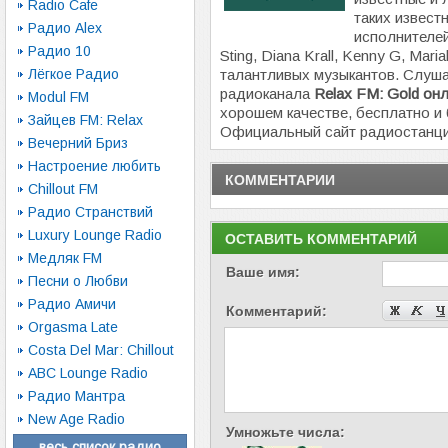
Radio Cafe
таких извест
Радио Alex
исполнителей
Радио 10
Sting, Diana Krall, Kenny G, Mari
Лёгкое Радио
талантливых музыкантов. Слуш
радиоканала
Relax FM: Gold он
Modul FM
хорошем качестве, бесплатно и 
Зайцев FM: Relax
Официальный сайт радиостанц
Вечерний Бриз
Настроение любить
КОММЕНТАРИИ
Chillout FM
Радио Странствий
Luxury Lounge Radio
ОСТАВИТЬ КОММЕНТАРИЙ
Медляк FM
Ваше имя:
Песни о Любви
Радио Амичи
Комментарий:
Orgasma Late
Costa Del Mar: Chillout
ABC Lounge Radio
Радио Мантра
New Age Radio
Умножьте числа:
весь список радио