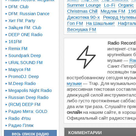
Summer Lounge
Lo-Fi
Organic
DFM: Club
Christmas Chill
Медляк FM
196
DFM: Russian Dance
Дискотека 90-х
Рекорд Нулев
Хит FM: Party
Гоп FM
На Шашлыки!
Нафтал
Зайцев FM: Club
Веснушка FM
DEEP ONE Radio
161FM
Radio Record
Remix FM
интернет-ста
крупнейших б
Soundpark Deep
музыке —
Ra
URAL SOUND FM
Санкт-Петерб
Маруся FM
посвящён та
PromoDJ: Deep
востребованному сегодня музы
музыки
— Trap. Для музыкально
M.Deep Radio
агрессивная текстовая составля
Megapolis Night Radio
движущей силой инструментал
Russian Deep Radio
либо густо протяжённые саббас
(RCM) DEEP FM
два или три раза. Слушайте пр
Радио Мята: GOLD
онлайн
на нашем сайте, в хорош
Официальный сайт радиостанц
Radio 4You
Радио Пляж
КОММЕНТАРИИ
весь список радио