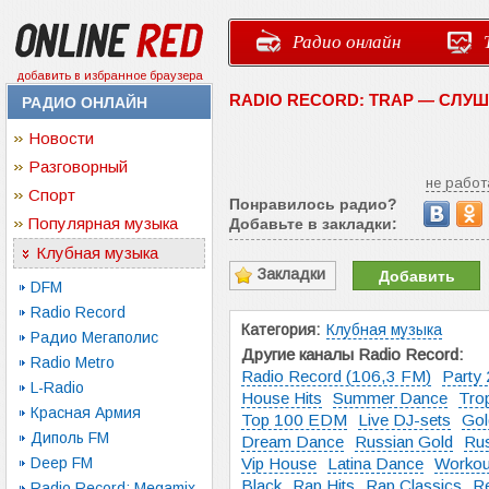
Радио онлайн
добавить в избранное браузера
RADIO RECORD: TRAP — СЛУ
РАДИО ОНЛАЙН
Новости
Разговорный
не работ
Спорт
Понравилось радио?
Популярная музыка
Добавьте в закладки:
Клубная музыка
Закладки
Добавить
DFM
Radio Record
Категория:
Клубная музыка
Радио Мегаполис
Другие каналы Radio Record:
Radio Metro
Radio Record (106,3 FM)
Party 
L-Radio
House Hits
Summer Dance
Trop
Красная Армия
Top 100 EDM
Live DJ-sets
Gol
Диполь FM
Dream Dance
Russian Gold
Rus
Deep FM
Vip House
Latina Dance
Workou
Black
Rap Hits
Rap Classics
R
Radio Record: Megamix