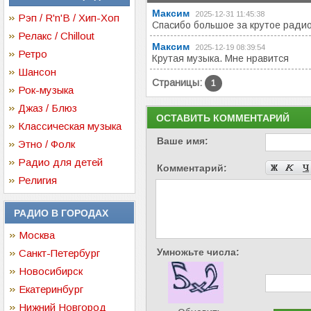
Максим
2025-12-31 11:45:38
Рэп / R'n'B / Хип-Хоп
Спасибо большое за крутое ради
Релакс / Chillout
Максим
2025-12-19 08:39:54
Ретро
Крутая музыка. Мне нравится
Шансон
Страницы:
1
Рок-музыка
Джаз / Блюз
ОСТАВИТЬ КОММЕНТАРИЙ
Классическая музыка
Ваше имя:
Этно / Фолк
Радио для детей
Комментарий:
Религия
РАДИО В ГОРОДАХ
Москва
Умножьте числа:
Санкт-Петербург
Новосибирск
Екатеринбург
Нижний Новгород