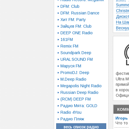
Summe
DFM: Club
Christm
DFM: Russian Dance
Дискот
Хит FM: Party
На Ша
Зайцев FM: Club
Весну
DEEP ONE Radio
161FM
Remix FM
Soundpark Deep
URAL SOUND FM
Маруся FM
PromoDJ: Deep
фестив
Ultra M
M.Deep Radio
прямо
Megapolis Night Radio
в хоро
Russian Deep Radio
Офици
(RCM) DEEP FM
Радио Мята: GOLD
КОММ
Radio 4You
Игорь
Радио Пляж
Что то 
весь список радио