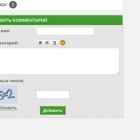
ицы:
1
ВИТЬ КОММЕНТАРИЙ
 имя:
ентарий:
ьте числа:
бновить