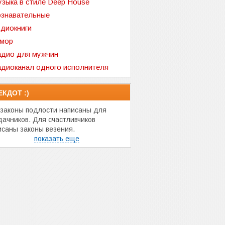
зыка в стиле Deep House
знавательные
диокниги
мор
дио для мужчин
диоканал одного исполнителя
ЕКДОТ :)
 законы подлости написаны для
дачников. Для счастливчиков
исаны законы везения.
показать еще