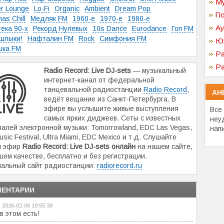
Му
r Lounge
Lo-Fi
Organic
Ambient
Dream Pop
По
as Chill
Медляк FM
1960-e
1970-e
1980-e
Ау
ека 90-х
Рекорд Нулевых
10s Dance
Eurodance
Гоп FM
шлыки!
Нафталин FM
Rock
Симфония FM
Ю
шка FM
Ра
Ра
Radio Record: Live DJ-sets
— музыкальный
интернет-канал от федеральной
танцевальной радиостанции
Radio Record
,
АН
ведёт вещание из Санкт-Петербурга. В
эфире вы услышите живые выступления
Все
самых ярких диджеев. Сеты с известных
неу
алей электронной музыки: Tomorrowland, EDC Las Vegas,
нап
usic Festival, Ultra Miami, EDC Mexico и т.д. Слушайте
й эфир
Radio Record: Live DJ-sets онлайн
на нашем сайте,
шем качестве, бесплатно и без регистрации.
альный сайт радиостанции:
radiorecord.ru
ЕНТАРИИ
2026-02-06 19:55:38
в этом есть!