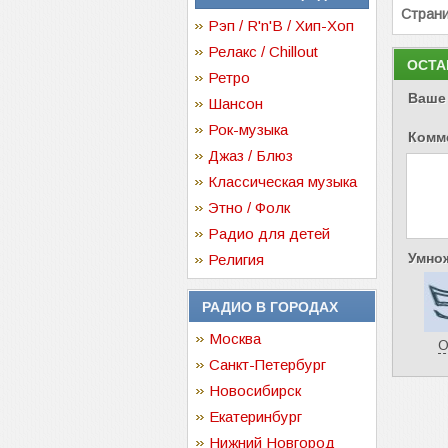
Стран
Рэп / R'n'B / Хип-Хоп
Релакс / Chillout
ОСТА
Ретро
Ваше
Шансон
Рок-музыка
Комм
Джаз / Блюз
Классическая музыка
Этно / Фолк
Радио для детей
Умнож
Религия
РАДИО В ГОРОДАХ
Москва
О
Санкт-Петербург
Новосибирск
Екатеринбург
Нижний Новгород