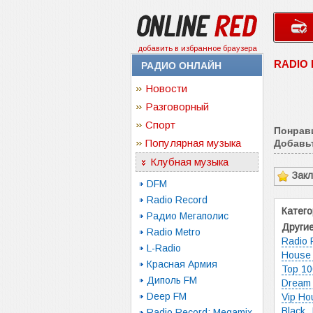
добавить в избранное браузера
RADIO 
РАДИО ОНЛАЙН
Новости
Разговорный
Спорт
Понрав
Популярная музыка
Добавьт
Клубная музыка
Зак
DFM
Radio Record
Катего
Радио Мегаполис
Другие
Radio Metro
Radio 
L-Radio
House 
Красная Армия
Top 1
Диполь FM
Dream
Deep FM
Vip Ho
Black
Radio Record: Megamix