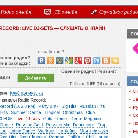
Радио онлайн
ТВ онлайн
Случайное радио
RECORD: LIVE DJ-SETS — СЛУШАТЬ ОНЛАЙН
ПО
не работает?
илось радио?
е в закладки:
Оцените радио! Рейтинг:
ладки
Добавить
ПО
Рейтинг:
2.9
/5 (16 голосов)
С 
рия:
Клубная музыка
За
 каналы Radio Record:
Record (106,3 FM)
Party 24/7
Big Hits
Russian Hits
Ру
Hits
Summer Dance
Tropical
Christmas
Club
Со
00 EDM
Live DJ-sets
Gold
Remix
Deep
Megamix
По
 Dance
Russian Gold
Russian Mix
Dancecore
Trap
use
Latina Dance
Workout
На Хайпе
Маятник Фуко
Му
Rap Hits
Rap Classics
Reggae
ChillOut
Chill House