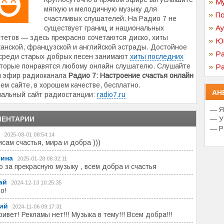
Му
мягкую и мелодичную музыку для
По
счастливых слушателей. На Радио 7 не
Ау
существует границ и национальных
тетов — здесь прекрасно сочетаются диско, хиты
Ю
анской, французской и английской эстрады. Достойное
Ра
среди старых добрых песен занимают
хиты последних
оторые понравятся любому онлайн слушателю. Слушайте
Ра
й эфир радиоканала
Радио 7: Настроение счастья онлайн
ем сайте, в хорошем качестве, бесплатно.
АН
альный сайт радиостанции:
radio7.ru
— Я 
ЕНТАРИИ
— У
— Р
2025-08-01 08:54:14
исам счастья, мира и добра )))
рина
2025-01-28 08:32:11
о за прекрасную музыку , всем добра и счастья
ай
2024-12-13 10:25:35
о!
ий
2024-11-06 09:17:31
ривет! Рекламы нет!!! Музыка в тему!!! Всем добра!!!