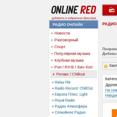
добавить в избранное браузера
РАДИО
РАДИО ОНЛАЙН
Новости
Разговорный
Спорт
Понрав
Популярная музыка
Добавьт
Клубная музыка
Зак
Рэп / R'n'B / Хип-Хоп
Релакс / Chillout
Катего
Relax FM
Другие
Radio Record: ChillOut
На сем
Европа Плюс: Light
Наеди
Royal Radio
Радио Атмосфера
Спокойное Радио