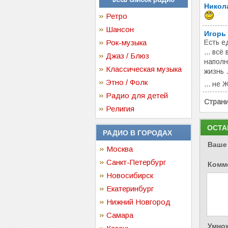
Никол
Ретро
Шансон
Игорь
Рок-музыка
Есть е
... всё
Джаз / Блюз
наполн
Классическая музыка
жизнь .
Этно / Фолк
... не 
Радио для детей
Стран
Религия
ОСТА
РАДИО В ГОРОДАХ
Ваше
Москва
Санкт-Петербург
Комм
Новосибирск
Екатеринбург
Нижний Новгород
Самара
Умнож