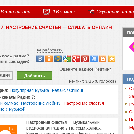
Радио онлайн
ТВ онлайн
Случайное радио
 7: НАСТРОЕНИЕ СЧАСТЬЯ — СЛУШАТЬ ОНЛАЙН
ПО
не работает?
илось радио?
е в закладки:
Оцените радио! Рейтинг:
ладки
Добавить
ПО
Рейтинг:
3.0
/5 (8 голосов)
С 
рия:
Популярная музыка
Релакс / Chillout
За
 каналы Радио 7:
и холмах
Настроение любить
Настроение счастья
Ру
не с музыкой
Со
По
Настроение счастья
— музыкальный
Му
радиоканал Радио 7 На семи холмах.
Круглосуточно в прямом эфире вы услышите