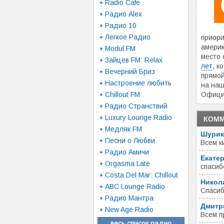
Radio Cafe
Радио Alex
Радио 10
Лёгкое Радио
приори
америк
Modul FM
место 
Зайцев FM: Relax
лет
, к
Вечерний Бриз
прямо
Настроение любить
на наш
Chillout FM
Офици
Радио Странствий
Luxury Lounge Radio
КОММ
Медляк FM
Шурик
Песни о Любви
Всем к
Радио Амичи
Екате
Orgasma Late
спасиб
Costa Del Mar: Chillout
Никол
ABC Lounge Radio
Спасиб
Радио Мантра
Дмитр
New Age Radio
Всем п
весь список радио