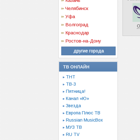
Казань
Челябинск
Уфа
Волгоград
О
Краснодар
Ростов-на-Дону
другие города
ТВ ОНЛАЙН
ТНТ
ТВ-3
Пятница!
Канал «Ю»
Звезда
Европа Плюс ТВ
Russian MusicBox
МУЗ ТВ
RU TV