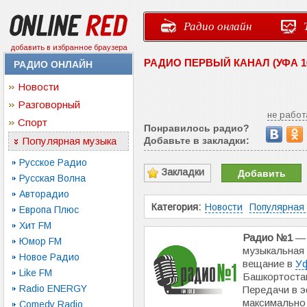
Радио онлайн
добавить в избранное браузера
РАДИО ПЕРВЫЙ КАНАЛ (УФА 1
РАДИО ОНЛАЙН
Новости
Разговорный
не работ
Спорт
Понравилось радио?
Популярная музыка
Добавьте в закладки:
Русское Радио
Закладки
Добавить
Русская Волна
Авторадио
Категория:
Новости
Популярная
Европа Плюс
Хит FM
Радио №1
— 
Юмор FM
музыкальная
Новое Радио
вещание в
У
Like FM
Башкортостан
Radio ENERGY
Передачи в 
максимально
Comedy Radio