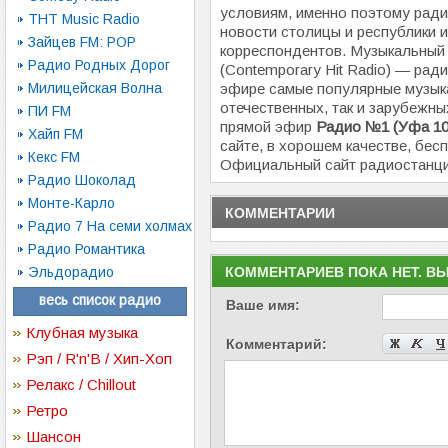
условиям, именно поэтому рад
ТНТ Music Radio
новости столицы и республики 
Зайцев FM: POP
корреспондентов. Музыкальный
Радио Родных Дорог
(Contemporary Hit Radio) — рад
Милицейская Волна
эфире самые популярные музыка
отечественных, так и зарубежн
ПИ FM
прямой эфир
Радио №1 (Уфа 10
Хайп FM
сайте, в хорошем качестве, бесп
Кекс FM
Официальный сайт радиостанц
Радио Шоколад
Монте-Карло
КОММЕНТАРИИ
Радио 7 На семи холмах
Радио Романтика
Эльдорадио
КОММЕНТАРИЕВ ПОКА НЕТ. В
весь список радио
Ваше имя:
Клубная музыка
Комментарий:
Рэп / R'n'B / Хип-Хоп
Релакс / Chillout
Ретро
Шансон