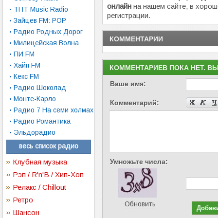
онлайн
на нашем сайте, в хорош
ТНТ Music Radio
регистрации.
Зайцев FM: POP
Радио Родных Дорог
КОММЕНТАРИИ
Милицейская Волна
ПИ FM
Хайп FM
КОММЕНТАРИЕВ ПОКА НЕТ. В
Кекс FM
Ваше имя:
Радио Шоколад
Монте-Карло
Комментарий:
Радио 7 На семи холмах
Радио Романтика
Эльдорадио
весь список радио
Клубная музыка
Умножьте числа:
Рэп / R'n'B / Хип-Хоп
Релакс / Chillout
Ретро
Обновить
Шансон