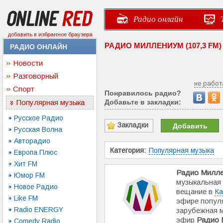
Радио онлайн
добавить в избранное браузера
РАДИО МИЛЛЕНИУМ (107,3 FM
РАДИО ОНЛАЙН
Новости
Разговорный
не работ
Спорт
Понравилось радио?
Популярная музыка
Добавьте в закладки:
Русское Радио
Закладки
Добавить
Русская Волна
Авторадио
Категория:
Популярная музыка
Европа Плюс
Хит FM
Радио Милл
Юмор FM
музыкальная
Новое Радио
вещание в
Ка
Like FM
эфире попул
Radio ENERGY
зарубежная 
эфир
Радио 
Comedy Radio