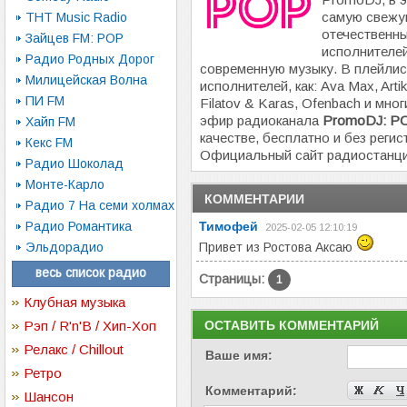
самую свежу
ТНТ Music Radio
отечественны
Зайцев FM: POP
исполнителей
Радио Родных Дорог
современную музыку. В плейлис
Милицейская Волна
исполнителей, как: Ava Max, Arti
ПИ FM
Filatov & Karas, Ofenbach и мно
эфир радиоканала
PromoDJ: P
Хайп FM
качестве, бесплатно и без регис
Кекс FM
Официальный сайт радиостанц
Радио Шоколад
Монте-Карло
КОММЕНТАРИИ
Радио 7 На семи холмах
Радио Романтика
Тимофей
2025-02-05 12:10:19
Эльдорадио
Привет из Ростова Аксаю
весь список радио
Страницы:
1
Клубная музыка
Рэп / R'n'B / Хип-Хоп
ОСТАВИТЬ КОММЕНТАРИЙ
Релакс / Chillout
Ваше имя:
Ретро
Комментарий:
Шансон