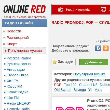
Радио онлайн
добавить в избранное браузера
RADIO PROMODJ: POP — СЛУ
РАДИО ОНЛАЙН
Новости
Разговорный
не работ
Спорт
Понравилось радио?
Популярная музыка
Добавьте в закладки:
Русское Радио
Закладки
Добавить
Русская Волна
Авторадио
Категория:
Популярная музыка
Европа Плюс
Другие радиоканалы музыкальног
Хит FM
POP
Top 100
Channel N5
Dubst
Юмор FM
Old School
Strange
Yo
Vata
Новое Радио
Like FM
PromoDJ: P
Radio ENERGY
радиоканал о
Comedy Radio
PromoDJ, в 