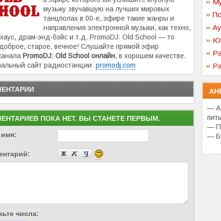
Му
музыку звучавшую на лучших мировых
По
танцполах в 00-е, эфире такие жанры и
Ау
направления электронной музыки, как техно,
 хаус, драм-энд-бэйс и т.д. PromoDJ: Old School — то
Ю
доброе, старое, вечное! Слушайте прямой эфир
Ра
канала
PromoDJ: Old School онлайн
, в хорошем качестве.
альный сайт радиостанции:
promodj.com
Ра
ЕНТАРИИ
АН
— А
пить
ЕНТАРИЕВ ПОКА НЕТ. ВЫ СТАНЕТЕ ПЕРВЫМ.
— П
 имя:
— Бу
ентарий:
ьте числа: