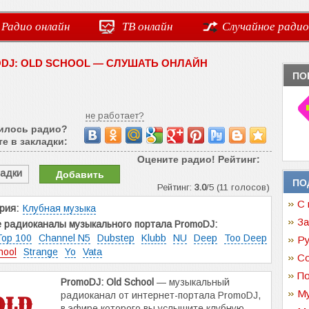
Радио онлайн
ТВ онлайн
Случайное радио
DJ: OLD SCHOOL — СЛУШАТЬ ОНЛАЙН
ПО
не работает?
илось радио?
е в закладки:
Оцените радио! Рейтинг:
ладки
Добавить
ПО
Рейтинг:
3.0
/5 (11 голосов)
С 
рия:
Клубная музыка
За
 радиоканалы музыкального портала PromoDJ:
Top 100
Channel N5
Dubstep
Klubb
NU
Deep
Too Deep
Ру
hool
Strange
Yo
Vata
Со
По
PromoDJ: Old School
— музыкальный
Му
радиоканал от интернет-портала PromoDJ,
в эфире которого вы услышите клубную