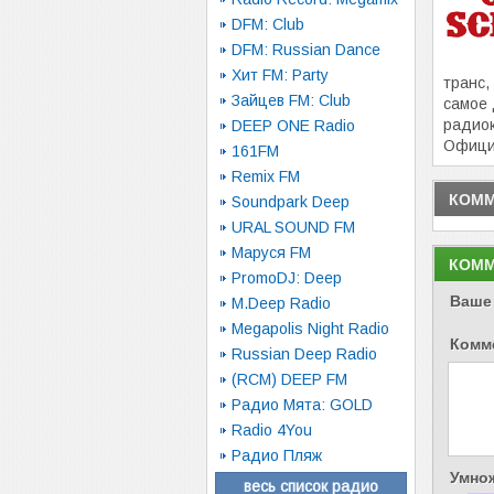
DFM: Club
DFM: Russian Dance
Хит FM: Party
транс,
Зайцев FM: Club
самое 
радио
DEEP ONE Radio
Офици
161FM
Remix FM
КОММ
Soundpark Deep
URAL SOUND FM
Маруся FM
КОММ
PromoDJ: Deep
Ваше
M.Deep Radio
Megapolis Night Radio
Комм
Russian Deep Radio
(RCM) DEEP FM
Радио Мята: GOLD
Radio 4You
Радио Пляж
Умнож
весь список радио