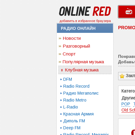
добавить в избранное браузера
PROMO
РАДИО ОНЛАЙН
Новости
Разговорный
Спорт
Понрав
Популярная музыка
Добавьт
Клубная музыка
Зак
DFM
Radio Record
Катего
Радио Мегаполис
Другие
Radio Metro
POP
L-Radio
Old Sc
Красная Армия
Диполь FM
Deep FM
Radio Record: Megamix