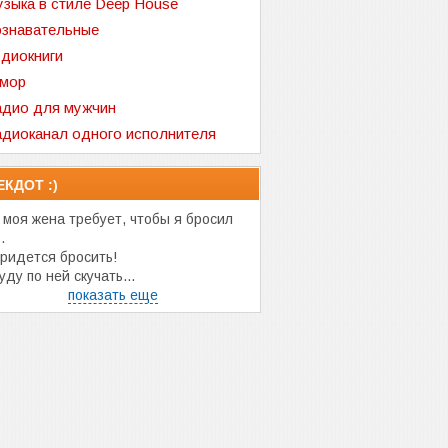
зыка в стиле Deep House
знавательные
диокниги
мор
дио для мужчин
диоканал одного исполнителя
ЕКДОТ :)
 моя жена требует, чтобы я бросил
.
ридется бросить!
ду по ней скучать...
показать еще