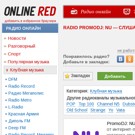
Радио онлайн
добавить в избранное браузера
RADIO PROMODJ: NU — СЛУШ
РАДИО ОНЛАЙН
Новости
Разговорный
не работ
Спорт
Понравилось радио?
Популярная музыка
Добавьте в закладки:
Клубная музыка
Закладки
Добавить
DFM
Radio Record
Категория:
Клубная музыка
Радио Мегаполис
Другие радиоканалы музыкальног
Radio Metro
POP
Top 100
Channel N5
Dubst
L-Radio
Old School
Strange
Yo
Vata
Красная Армия
Диполь FM
PromoDJ: N
Deep FM
от интернет-
Radio Record: Megamix
которого звуч