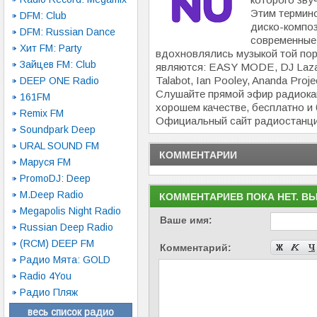
Этим термин
DFM: Club
диско-композ
DFM: Russian Dance
современные
Хит FM: Party
вдохновлялись музыкой той по
Зайцев FM: Club
являются: EASY MODE, DJ Lazar
Talabot, Ian Pooley, Ananda Projec
DEEP ONE Radio
Слушайте прямой эфир радиок
161FM
хорошем качестве, бесплатно и 
Remix FM
Официальный сайт радиостанц
Soundpark Deep
URAL SOUND FM
КОММЕНТАРИИ
Маруся FM
PromoDJ: Deep
M.Deep Radio
КОММЕНТАРИЕВ ПОКА НЕТ. В
Megapolis Night Radio
Ваше имя:
Russian Deep Radio
(RCM) DEEP FM
Комментарий:
Радио Мята: GOLD
Radio 4You
Радио Пляж
весь список радио