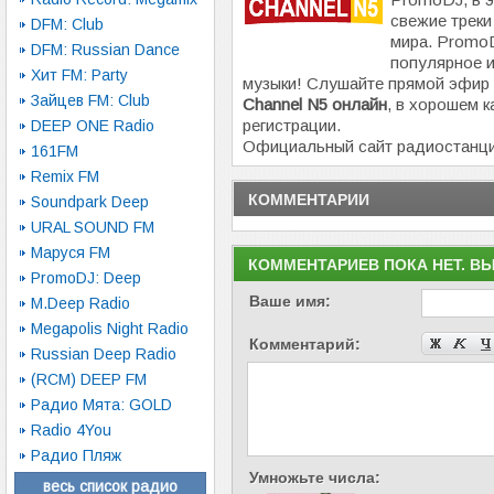
свежие треки
DFM: Club
мира. Promo
DFM: Russian Dance
популярное и
Хит FM: Party
музыки! Слушайте прямой эфир
Зайцев FM: Club
Channel N5 онлайн
, в хорошем к
регистрации.
DEEP ONE Radio
Официальный сайт радиостанц
161FM
Remix FM
КОММЕНТАРИИ
Soundpark Deep
URAL SOUND FM
Маруся FM
КОММЕНТАРИЕВ ПОКА НЕТ. В
PromoDJ: Deep
Ваше имя:
M.Deep Radio
Megapolis Night Radio
Комментарий:
Russian Deep Radio
(RCM) DEEP FM
Радио Мята: GOLD
Radio 4You
Радио Пляж
Умножьте числа:
весь список радио