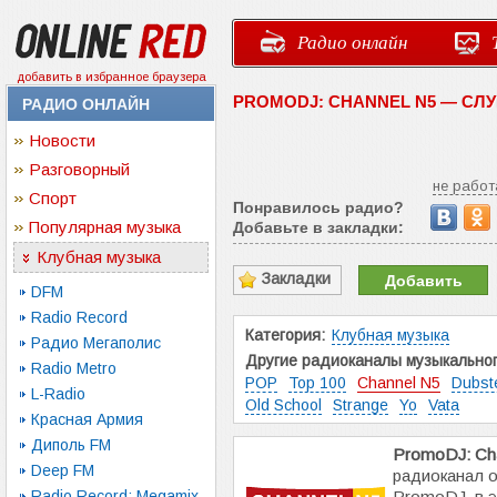
Радио онлайн
добавить в избранное браузера
PROMODJ: CHANNEL N5 — СЛ
РАДИО ОНЛАЙН
Новости
Разговорный
не работ
Спорт
Понравилось радио?
Популярная музыка
Добавьте в закладки:
Клубная музыка
Закладки
Добавить
DFM
Radio Record
Категория:
Клубная музыка
Радио Мегаполис
Другие радиоканалы музыкальног
Radio Metro
POP
Top 100
Channel N5
Dubst
L-Radio
Old School
Strange
Yo
Vata
Красная Армия
Диполь FM
PromoDJ: Ch
Deep FM
радиоканал о
Radio Record: Megamix
PromoDJ, в э