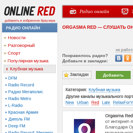
Радио онлайн
добавить в избранное браузера
ORGASMA RED — СЛУШАТЬ О
РАДИО ОНЛАЙН
Новости
Разговорный
не работ
Спорт
Понравилось радио?
Популярная музыка
Добавьте в закладки:
Клубная музыка
Закладки
Добавить
DFM
Radio Record
Категория:
Клубная музыка
Радио Мегаполис
Другие каналы музыкального порт
Radio Metro
New
Urban
Red
Late
RelaxForY
L-Radio
Красная Армия
Orgasma Red
Диполь FM
от интернет-
Deep FM
Благодаря Ор
музыкального
Radio Record: Megamix