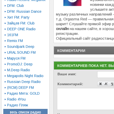
новинки кажд
DFM: Club
услышите ак
DFM: Russian Dance
музыку различных направлений —
Хит FM: Party
т.д. Orgasma Red — правильная 
Зайцев FM: Club
шарит! Слушайте прямой эфир 
онлайн
на нашем сайте, в хорош
DEEP ONE Radio
регистрации.
161FM
Официальный сайт радиостанц
Remix FM
Soundpark Deep
КОММЕНТАРИИ
URAL SOUND FM
Маруся FM
PromoDJ: Deep
КОММЕНТАРИЕВ ПОКА НЕТ. В
M.Deep Radio
Ваше имя:
Megapolis Night Radio
Russian Deep Radio
Комментарий:
(RCM) DEEP FM
Радио Мята: GOLD
Radio 4You
Радио Пляж
весь список радио