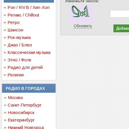
Умножьте числа:
Рэп / R'n'B / Хип-Хоп
Релакс / Chillout
Ретро
Обновить
Шансон
Рок-музыка
Джаз / Блюз
Классическая музыка
Этно / Фолк
Радио для детей
Религия
РАДИО В ГОРОДАХ
Москва
Санкт-Петербург
Новосибирск
Екатеринбург
Нижний Новгород