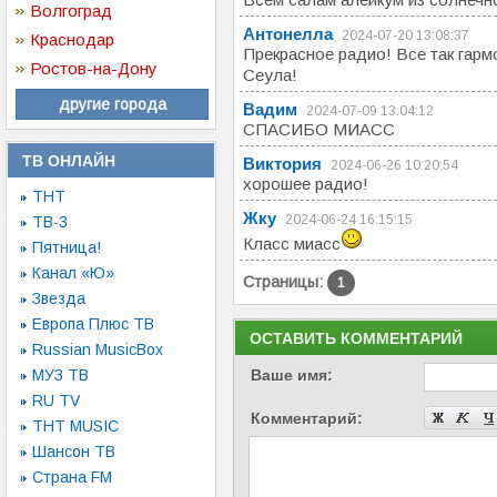
Волгоград
Антонелла
2024-07-20 13:08:37
Краснодар
Прекрасное радио! Все так гарм
Ростов-на-Дону
Сеула!
другие города
Вадим
2024-07-09 13:04:12
СПАСИБО МИАСС
ТВ ОНЛАЙН
Виктория
2024-06-26 10:20:54
хорошее радио!
ТНТ
Жку
2024-06-24 16:15:15
ТВ-3
Класс миасс
Пятница!
Канал «Ю»
Страницы:
1
Звезда
Европа Плюс ТВ
ОСТАВИТЬ КОММЕНТАРИЙ
Russian MusicBox
МУЗ ТВ
Ваше имя:
RU TV
Комментарий:
ТНТ MUSIC
Шансон ТВ
Страна FM