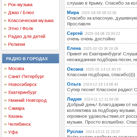
слушаю в Крыму. Спасибо за ко
Рок-музыка
Джаз / Блюз
Мира
2025-04-09 09:33:05
Спасибо за классную, душевную
Классическая музыка
Ярославля
Этно / Фолк
Сергей
2025-04-08 20:30:22
Радио для детей
очень очень достойно
Религия
Елена
2025-02-03 06:16:06
Привет из Екатеринбурга! Слуш
РАДИО В ГОРОДАХ
неожиданная подборка песен, н
Москва
Оксана
2025-01-14 13:40:29
Классная подборка, спасибо))))
Санкт-Петербург
Ольга
Новосибирск
2024-12-18 14:08:41
Супер песни! Классное радио! 
Екатеринбург
Лидия
2024-11-12 11:56:08
Нижний Новгород
Добрый день! Благодарим от на
Самара
коллектива за подборку музыки,
Казань
огромное удовольствие,от росс
музыки. Просто волшебно. Спас
Челябинск
Руслан
Уфа
2024-10-11 11:20:07
Всём салам алейкум из солнечн