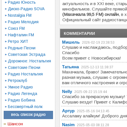
Радио Юность
актуальность и в XXI веке, стар
Диско-Радио SOVA
кинофильмов. Слушайте прямо
(Махачкала 99,5 FM) онлайн
, в
Nostalgia FM
Официальный сайт радиостанц
Радио Мелодия
Союз FM
КОММЕНТАРИИ
Нафталин FM
Ретро ХИТ
Мишель
2026-02-19 23:38:53
Слушаю и наслаждаюсь, подбор
Родные Песни
Спасибо
Советская Эстрада
Всем привет с Новосибирска!
Дорожное: Ностальгия
Татьяна
Советские Песни
2025-12-13 11:38:37
Махачкала, браво! Замечательн
Радио Ностальгия
разная музыка, слушаю с огром
Ретроклуб
вам отличного настроения и огр
Умное Радио
Nelly
2025-09-22 15:19:44
Радио Легенда
Спасибо за прекрасную музыку!
Радио Бобина
Слушаю везде! Привет с Калиф
Бессмертный полк
Артур
2025-05-16 04:13:45
весь список радио
Ассаламу алайкум! Доброго дня
Шансон
Nasim
2025-05-03 08:11:28