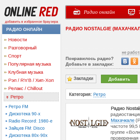
Радио онлайн
добавить в избранное браузера
РАДИО NOSTALGIE (МАХАЧКАЛ
РАДИО ОНЛАЙН
Новости
Разговорный
не работ
Спорт
Понравилось радио?
Популярная музыка
Добавьте в закладки:
Клубная музыка
Закладки
Добавить
Рэп / R'n'B / Хип-Хоп
Релакс / Chillout
Категория:
Ретро
Ретро
Ретро FM
Радио Nostal
Дискотека 90-х
радиостанци
Махачкале
(Р
Radio Record: 1980-e
частоте 99,5
Зайцев FM: Disco
группе «Волн
Дискотека 80х-90х
проверенная 