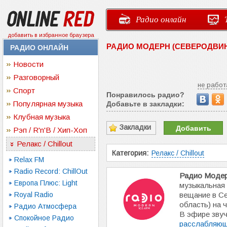
Радио онлайн
добавить в избранное браузера
РАДИО МОДЕРН (СЕВЕРОДВИНС
РАДИО ОНЛАЙН
Новости
Разговорный
не работ
Спорт
Понравилось радио?
Популярная музыка
Добавьте в закладки:
Клубная музыка
Закладки
Добавить
Рэп / R'n'B / Хип-Хоп
Релакс / Chillout
Категория:
Релакс / Chillout
Relax FM
Radio Record: ChillOut
Радио Моде
Европа Плюс: Light
музыкальная 
Royal Radio
вещание в Се
область) на ч
Радио Атмосфера
В эфире зву
Спокойное Радио
расслабляющ