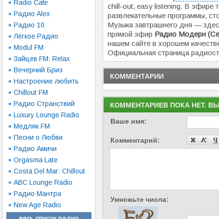
Radio Cafe
chill-out, easy listening. В эфир
Радио Alex
развлекательные программы, сто
Музыка завтрашнего дня — здес
Радио 10
прямой эфир
Радио Модерн (Се
Лёгкое Радио
нашем сайте в хорошем качеств
Modul FM
Официальная страница радиос
Зайцев FM: Relax
Вечерний Бриз
КОММЕНТАРИИ
Настроение любить
Chillout FM
Радио Странствий
КОММЕНТАРИЕВ ПОКА НЕТ. В
Luxury Lounge Radio
Ваше имя:
Медляк FM
Песни о Любви
Комментарий:
Радио Амичи
Orgasma Late
Costa Del Mar: Chillout
ABC Lounge Radio
Радио Мантра
Умножьте числа:
New Age Radio
весь список радио