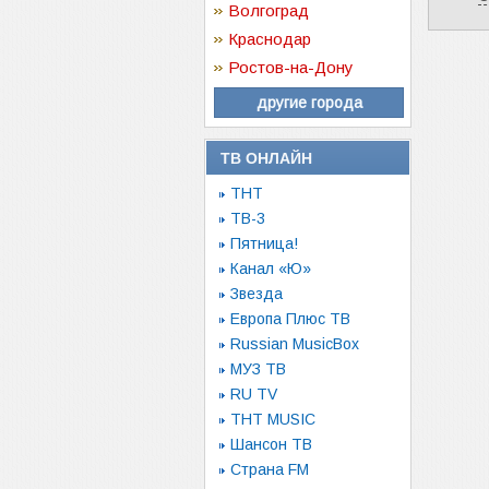
Волгоград
Краснодар
Ростов-на-Дону
другие города
ТВ ОНЛАЙН
ТНТ
ТВ-3
Пятница!
Канал «Ю»
Звезда
Европа Плюс ТВ
Russian MusicBox
МУЗ ТВ
RU TV
ТНТ MUSIC
Шансон ТВ
Страна FM