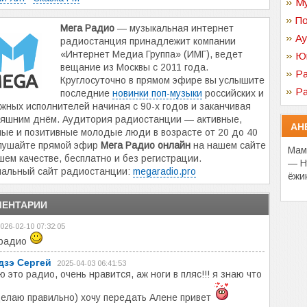
Му
По
Мега Радио
— музыкальная интернет
Ау
радиостанция принадлежит компании
«Интернет Медиа Группа» (ИМГ), ведет
Ю
вещание из Москвы с 2011 года.
Ра
Круглосуточно в прямом эфире вы услышите
Ра
последние
новинки поп-музыки
российских и
жных исполнителей начиная с 90-х годов и заканчивая
няшним днём. Аудитория радиостанции — активные,
АН
ые и позитивные молодые люди в возрасте от 20 до 40
Слушайте прямой эфир
Мега Радио онлайн
на нашем сайте
Мам
шем качестве, бесплатно и без регистрации.
— Ну
альный сайт радиостанции:
megaradio.pro
ёжи
ЕНТАРИИ
026-02-10 07:32:05
 радио
дзэ Сергей
2025-04-03 06:41:53
 это радио, очень нравится, аж ноги в пляс!!! я знаю что
делаю правильно) хочу передать Алене привет