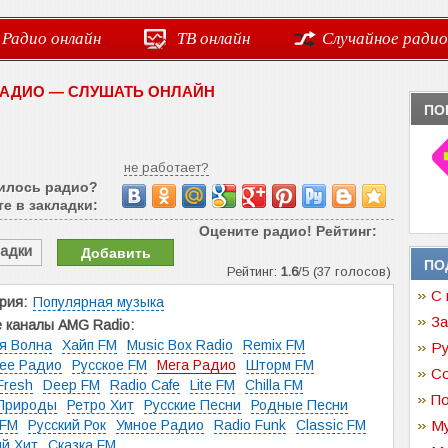
Радио онлайн
ТВ онлайн
Случайное радио
РАДИО — СЛУШАТЬ ОНЛАЙН
ПО
не работает?
илось радио?
е в закладки:
Оцените радио! Рейтинг:
ладки
Добавить
ПО
Рейтинг:
1.6
/5 (37 голосов)
С 
рия:
Популярная музыка
За
 каналы AMG Radio:
я Волна
Хайп FM
Music Box Radio
Remix FM
Ру
ее Радио
Русское FM
Мега Радио
Шторм FM
Со
Fresh
Deep FM
Radio Cafe
Lite FM
Chilla FM
По
 Природы
Ретро Хит
Русские Песни
Родные Песни
 FM
Русский Рок
Умное Радио
Radio Funk
Classic FM
Му
ий Хит
Сказка FM