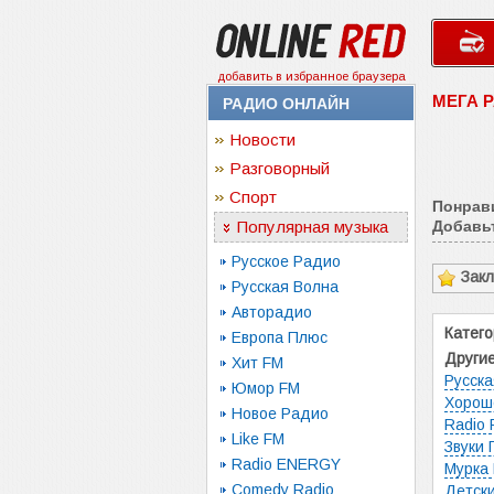
добавить в избранное браузера
МЕГА 
РАДИО ОНЛАЙН
Новости
Разговорный
Спорт
Понрав
Популярная музыка
Добавьт
Русское Радио
Зак
Русская Волна
Авторадио
Катего
Европа Плюс
Другие
Хит FM
Русска
Юмор FM
Хорош
Новое Радио
Radio 
Like FM
Звуки
Radio ENERGY
Мурка
Comedy Radio
Детск