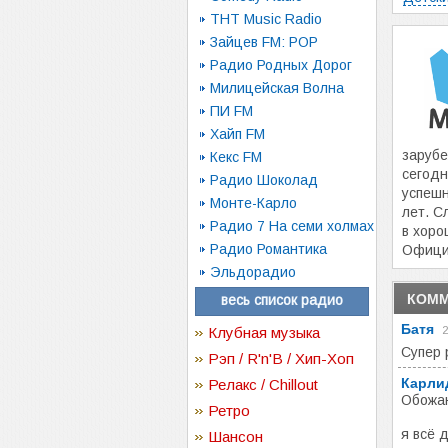
ТНТ Music Radio
Зайцев FM: POP
Радио Родных Дорог
Милицейская Волна
ПИ FM
Хайп FM
зарубе
Кекс FM
сегод
Радио Шоколад
успешн
Монте-Карло
лет. 
Радио 7 На семи холмах
в хоро
Радио Романтика
Офици
Эльдорадио
КОММ
весь список радио
Батя
Клубная музыка
2
Супер
Рэп / R'n'B / Хип-Хоп
Карли
Релакс / Chillout
Обожаю
Ретро
я всё 
Шансон