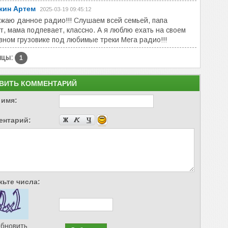
кин Артем
2025-03-19 09:45:12
жаю данное радио!!! Слушаем всей семьей, папа
т, мама подпевает, классно. А я люблю ехать на своем
вном грузовике под любимые треки Мега радио!!!
ицы:
1
ВИТЬ КОММЕНТАРИЙ
 имя:
ентарий:
ьте числа:
бновить