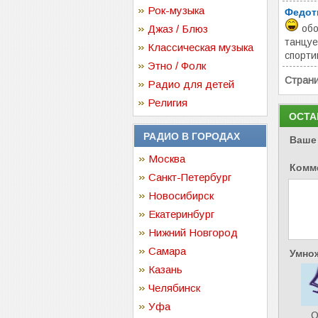
Рок-музыка
Федот
Джаз / Блюз
обо
танцуе
Классическая музыка
спорти
Этно / Фолк
Стран
Радио для детей
Религия
ОСТА
РАДИО В ГОРОДАХ
Ваше
Москва
Комм
Санкт-Петербург
Новосибирск
Екатеринбург
Нижний Новгород
Самара
Умнож
Казань
Челябинск
Уфа
О