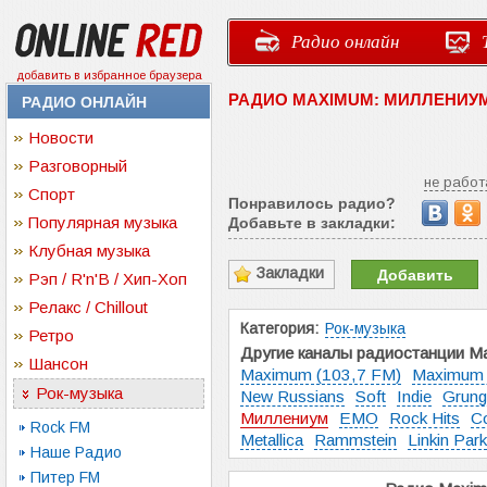
Радио онлайн
добавить в избранное браузера
РАДИО MAXIMUM: МИЛЛЕНИУ
РАДИО ОНЛАЙН
Новости
Разговорный
не работ
Спорт
Понравилось радио?
Популярная музыка
Добавьте в закладки:
Клубная музыка
Закладки
Добавить
Рэп / R'n'B / Хип-Хоп
Релакс / Chillout
Категория:
Рок-музыка
Ретро
Другие каналы радиостанции M
Шансон
Maximum (103,7 FM)
Maximum
Рок-музыка
New Russians
Soft
Indie
Grung
Миллениум
EMO
Rock Hits
C
Rock FM
Metallica
Rammstein
Linkin Park
Наше Радио
Питер FM