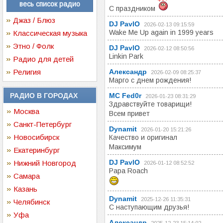
весь список радио
С праздником
Джаз / Блюз
DJ РavlO
2026-02-13 09:15:59
Wake Me Up again in 1999 years
Классическая музыка
Этно / Фолк
DJ РavlO
2026-02-12 08:50:56
Linkin Park
Радио для детей
Религия
Александр
2026-02-09 08:25:37
Марго с днем рождения!
РАДИО В ГОРОДАХ
MC Fed0r
2026-01-23 08:31:29
Здравствуйте товарищи!
Москва
Всем привет
Санкт-Петербург
Dynamit
2026-01-20 15:21:26
Новосибирск
Качество и оригинал
Максимум
Екатеринбург
DJ РavlO
Нижний Новгород
2026-01-12 08:52:52
Papa Roach
Самара
Казань
Dynamit
2025-12-26 11:35:31
Челябинск
С наступающим друзья!
Уфа
Александр