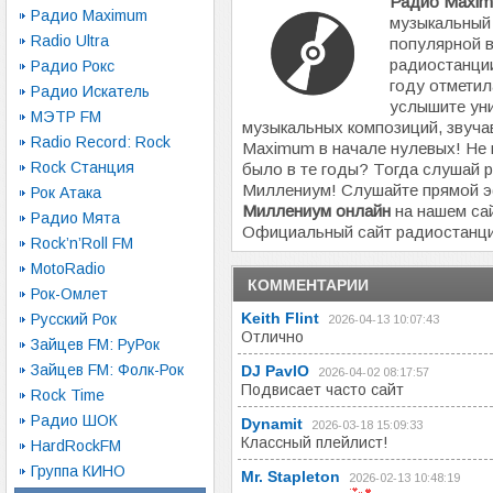
Радио Maxim
Радио Maximum
музыкальный 
Radio Ultra
популярной в
радиостанции
Радио Рокс
году отметил
Радио Искатель
услышите ун
МЭТР FM
музыкальных композиций, звуча
Radio Record: Rock
Maximum в начале нулевых! Не 
Rock Станция
было в те годы? Тогда слушай 
Миллениум! Слушайте прямой 
Рок Атака
Миллениум онлайн
на нашем сай
Радио Мята
Официальный сайт радиостанц
Rock’n’Roll FM
MotoRadio
КОММЕНТАРИИ
Рок-Омлет
Keith Flint
Русский Рок
2026-04-13 10:07:43
Отлично
Зайцев FM: РуРок
Зайцев FM: Фолк-Рок
DJ РavlO
2026-04-02 08:17:57
Подвисает часто сайт
Rock Time
Радио ШОК
Dynamit
2026-03-18 15:09:33
Классный плейлист!
HardRockFM
Группа КИНО
Mr. Stapleton
2026-02-13 10:48:19