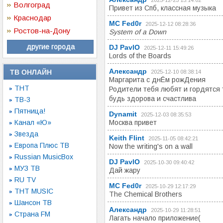
2025-12-23 15:14:02
Волгоград
Привет из Спб, классная музыка
Краснодар
MC Fed0r
2025-12-12 08:28:36
Ростов-на-Дону
System of a Down
другие города
DJ РavlO
2025-12-11 15:49:26
Lords of the Boards
Александр
ТВ ОНЛАЙН
2025-12-10 08:38:14
Маргарита с днЁм рожДения
ТНТ
Родители тебя любят и гордятся
будь здорова и счастлива
ТВ-3
Пятница!
Dynamit
2025-12-03 08:35:53
Канал «Ю»
Москва привет
Звезда
Keith Flint
2025-11-05 08:42:21
Европа Плюс ТВ
Now the writing's on a wall
Russian MusicBox
DJ РavlO
2025-10-30 09:40:42
МУЗ ТВ
Дай жару
RU TV
MC Fed0r
2025-10-29 12:17:29
ТНТ MUSIC
The Chemical Brothers
Шансон ТВ
Александр
2025-10-29 11:28:51
Страна FM
Лагать начало приложение(