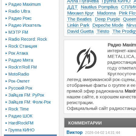
Алла Пугачёва
Группа КИНО
Радио Maximum
ДДТ
Nautilus Pompilius
СПЛИ
Radio Ultra
Михаил Круг
Madonna
Pink Flo
Радио Рокс
The Beatles
Deep Purple
Quee
Linkin Park
Depeche Mode
Nirv
Радио Искатель
David Guetta
Tiësto
The Prodig
МЭТР FM
Radio Record: Rock
Радио Maximu
Rock Станция
интернет-кан
Рок Атака
METALLICA, 
Радио Мята
радиостанции
Rock’n’Roll FM
году отметил
Круглосуточ
MotoRadio
легенд американской рок-сцены,
Рок-Омлет
отобранные факты о группе и ее
Русский Рок
прямой эфир радиоканала
Maxim
Зайцев FM: РуРок
нашем сайте, в хорошем качеств
Зайцев FM: Фолк-Рок
регистрации.
Официальный сайт радиостанц
Rock Time
Радио ШОК
HardRockFM
КОММЕНТАРИИ
Группа КИНО
Виктор
2026-04-02 14:31:44