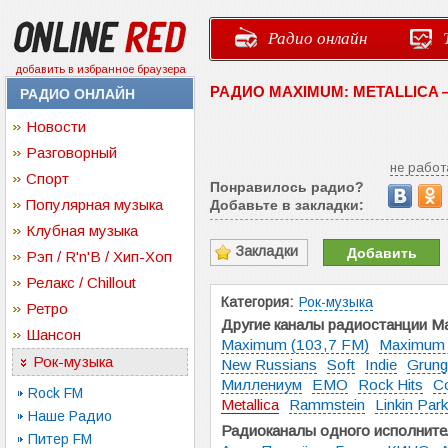
Радио онлайн
добавить в избранное браузера
РАДИО MAXIMUM: METALLICA
РАДИО ОНЛАЙН
Новости
Разговорный
не работ
Спорт
Понравилось радио?
Популярная музыка
Добавьте в закладки:
Клубная музыка
Закладки
Добавить
Рэп / R'n'B / Хип-Хоп
Релакс / Chillout
Категория:
Рок-музыка
Ретро
Другие каналы радиостанции M
Шансон
Maximum (103,7 FM)
Maximum
Рок-музыка
New Russians
Soft
Indie
Grung
Миллениум
EMO
Rock Hits
C
Rock FM
Metallica
Rammstein
Linkin Park
Наше Радио
Радиоканалы одного исполните
Питер FM