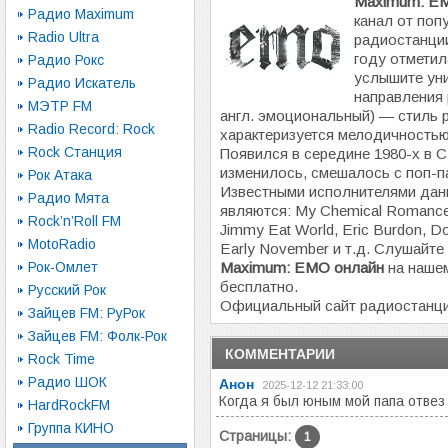
Maximum: E
Радио Maximum
канал от поп
Radio Ultra
радиостанции
году отметил
Радио Рокс
услышите уни
Радио Искатель
направления 
МЭТР FM
англ. эмоциональный) — стиль 
Radio Record: Rock
характеризуется мелодичностью
Rock Станция
Появился в середине 1980-х в С
изменилось, смешалось с поп-п
Рок Атака
Известными исполнителями данн
Радио Мята
являются: My Chemical Romance, 
Rock’n’Roll FM
Jimmy Eat World, Eric Burdon, Do
MotoRadio
Early November и т.д. Слушайт
Рок-Омлет
Maximum: EMO онлайн
на нашем
бесплатно.
Русский Рок
Официальный сайт радиостанц
Зайцев FM: РуРок
Зайцев FM: Фолк-Рок
КОММЕНТАРИИ
Rock Time
Радио ШОК
Анон
2025-12-12 21:33:00
Когда я был юным мой папа отвез
HardRockFM
Группа КИНО
Страницы:
1