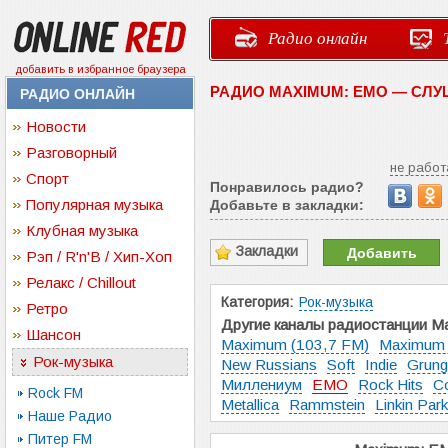
Радио онлайн
добавить в избранное браузера
РАДИО MAXIMUM: EMO — СЛ
РАДИО ОНЛАЙН
Новости
Разговорный
не работ
Спорт
Понравилось радио?
Популярная музыка
Добавьте в закладки:
Клубная музыка
Закладки
Добавить
Рэп / R'n'B / Хип-Хоп
Релакс / Chillout
Категория:
Рок-музыка
Ретро
Другие каналы радиостанции M
Шансон
Maximum (103,7 FM)
Maximum
Рок-музыка
New Russians
Soft
Indie
Grung
Миллениум
EMO
Rock Hits
C
Rock FM
Metallica
Rammstein
Linkin Park
Наше Радио
Питер FM