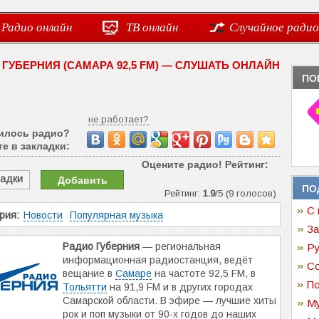
Радио онлайн
ТВ онлайн
Случайное радио
 ГУБЕРНИЯ (САМАРА 92,5 FM) — СЛУШАТЬ ОНЛАЙН
ПО
не работает?
илось радио?
е в закладки:
Оцените радио! Рейтинг:
ладки
Добавить
ПО
Рейтинг:
1.9
/5 (9 голосов)
С 
рия:
Новости
Популярная музыка
За
Радио Губерния
— региональная
Ру
информационная радиостанция, ведёт
Со
вещание в
Самаре
на частоте 92,5 FM, в
По
Тольятти
на 91,9 FM и в других городах
Самарской области. В эфире — лучшие хиты
Му
рок и поп музыки от 90-х годов до наших