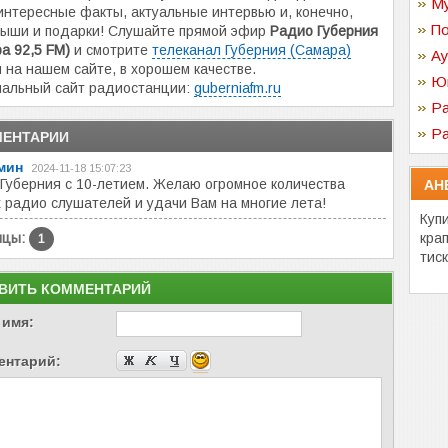
Му
интересные факты, актуальные интервью и, конечно,
По
рыши и подарки! Слушайте прямой эфир
Радио Губерния
а 92,5 FM)
и смотрите
телеканал Губерния (Самара)
Ау
 на нашем сайте, в хорошем качестве.
Ю
альный сайт радиостанции:
guberniafm.ru
Ра
Ра
ЕНТАРИИ
мин
2024-11-18 15:07:23
Губерния с 10-летием. Желаю огромное количества
АН
 радио слушателей и удачи Вам на многие лета!
Куп
ицы:
кра
1
тис
ВИТЬ КОММЕНТАРИЙ
 имя:
ентарий: