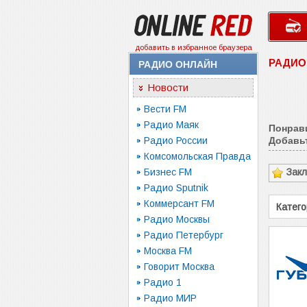
добавить в избранное браузера
РАДИО
РАДИО ОНЛАЙН
Новости
Вести FM
Радио Маяк
Понрав
Радио России
Добавьт
Комсомольская Правда
Бизнес FM
Зак
Радио Sputnik
Коммерсант FM
Катего
Радио Москвы
Радио Петербург
Москва FM
Говорит Москва
Радио 1
Радио МИР