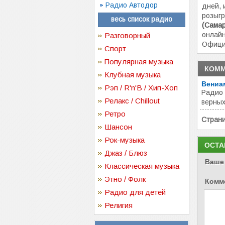
Радио Автодор
дней, 
розыг
весь список радио
(Самар
онлайн
Разговорный
Офици
Спорт
Популярная музыка
КОММ
Клубная музыка
Вениа
Рэп / R'n'B / Хип-Хоп
Радио 
Релакс / Chillout
верных
Ретро
Стран
Шансон
Рок-музыка
ОСТА
Джаз / Блюз
Ваше
Классическая музыка
Этно / Фолк
Комм
Радио для детей
Религия