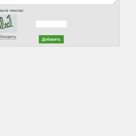
ьте числа:
бновить