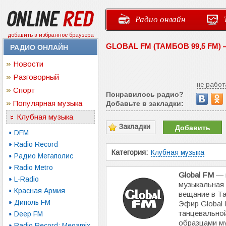
Радио онлайн
добавить в избранное браузера
GLOBAL FM (ТАМБОВ 99,5 FM
РАДИО ОНЛАЙН
Новости
Разговорный
не работ
Спорт
Понравилось радио?
Популярная музыка
Добавьте в закладки:
Клубная музыка
Закладки
Добавить
DFM
Radio Record
Категория:
Клубная музыка
Радио Мегаполис
Radio Metro
Global FM
— 
L-Radio
музыкальная
Красная Армия
вещание в Та
Диполь FM
Эфир Global
танцевально
Deep FM
образцами м
Radio Record: Megamix