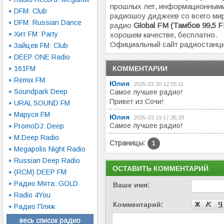
прошлых лет, информационными
DFM: Club
радиошоу диджеев со всего ми
DFM: Russian Dance
радио
Global FM (Тамбов 99,5 
Хит FM: Party
хорошем качестве, бесплатно.
Официальный сайт радиостанц
Зайцев FM: Club
DEEP ONE Radio
161FM
КОММЕНТАРИИ
Remix FM
Юлия
2025-03-20 12:55:11
Soundpark Deep
Самое лучшее радио!
Привет из Сочи!
URAL SOUND FM
Маруся FM
Юлия
2025-03-19 17:35:29
Самое лучшее радио!
PromoDJ: Deep
M.Deep Radio
Страницы:
1
Megapolis Night Radio
Russian Deep Radio
ОСТАВИТЬ КОММЕНТАРИЙ
(RCM) DEEP FM
Радио Мята: GOLD
Ваше имя:
Radio 4You
Комментарий:
Радио Пляж
весь список радио