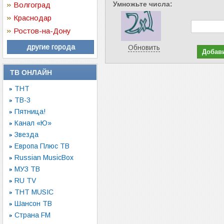
Умножьте числа:
Волгоград
Краснодар
Ростов-на-Дону
другие города
Обновить
ТВ ОНЛАЙН
ТНТ
ТВ-3
Пятница!
Канал «Ю»
Звезда
Европа Плюс ТВ
Russian MusicBox
МУЗ ТВ
RU TV
ТНТ MUSIC
Шансон ТВ
Страна FM