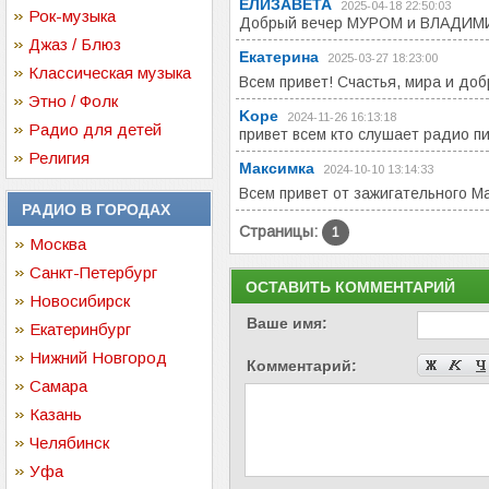
ЕЛИЗАВЕТА
2025-04-18 22:50:03
Рок-музыка
Добрый вечер МУРОМ и ВЛАДИМИ
Джаз / Блюз
Екатерина
2025-03-27 18:23:00
Классическая музыка
Всем привет! Счастья, мира и добр
Этно / Фолк
Kope
2024-11-26 16:13:18
Радио для детей
привет всем кто слушает радио п
Религия
Максимка
2024-10-10 13:14:33
Всем привет от зажигательного М
РАДИО В ГОРОДАХ
Страницы:
1
Москва
Санкт-Петербург
ОСТАВИТЬ КОММЕНТАРИЙ
Новосибирск
Ваше имя:
Екатеринбург
Нижний Новгород
Комментарий:
Самара
Казань
Челябинск
Уфа