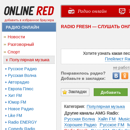
Радио онлайн
добавить в избранное браузера
RADIO FRESH — СЛУШАТЬ ОН
РАДИО ОНЛАЙН
Новости
Разговорный
Спорт
Хотите узнать какая пе
Плейлист Ra
Популярная музыка
не работ
Русское Радио
Понравилось радио?
Русская Волна
Добавьте в закладки:
Авторадио
Европа Плюс
Закладки
Добавить
Хит FM
Юмор FM
Категория:
Популярная музыка
Новое Радио
Другие каналы AMG Radio:
Like FM
Русская Волна
Хайп FM
Music
Radio ENERGY
Хорошее Радио
Русское FM
М
Comedy Radio