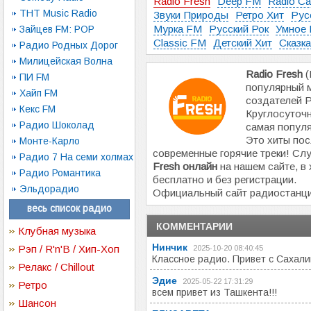
Radio Fresh
Deep FM
Radio Ca
ТНТ Music Radio
Звуки Природы
Ретро Хит
Рус
Мурка FM
Русский Рок
Умное 
Зайцев FM: POP
Classic FM
Детский Хит
Сказк
Радио Родных Дорог
Милицейская Волна
Radio Fresh
(
ПИ FM
популярный 
Хайп FM
создателей Р
Кекс FM
Круглосуточн
Радио Шоколад
самая популя
Это хиты пос
Монте-Карло
современные горячие треки! С
Радио 7 На семи холмах
Fresh онлайн
на нашем сайте, в
Радио Романтика
бесплатно и без регистрации.
Эльдорадио
Официальный сайт радиостанц
весь список радио
КОММЕНТАРИИ
Клубная музыка
Нинчик
Рэп / R'n'B / Хип-Хоп
2025-10-20 08:40:45
Классное радио. Привет с Сахалин
Релакс / Chillout
Эдие
2025-05-22 17:31:29
Ретро
всем привет из Ташкента!!!
Шансон