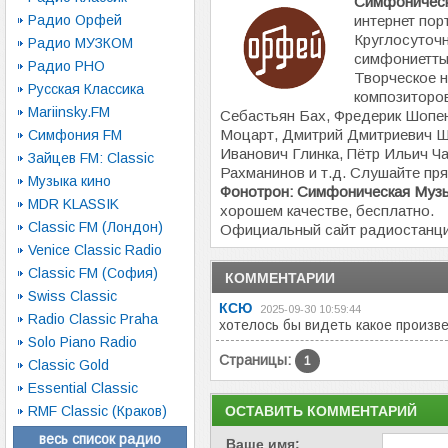
Симфоническ
Радио Орфей
интернет пор
Круглосуточн
Радио МУЗКОМ
симфониетты,
Радио РНО
Творческое н
Русская Классика
композиторов
Mariinsky.FM
Себастьян Бах, Фредерик Шопе
Моцарт, Дмитрий Дмитриевич Ш
Симфония FM
Иванович Глинка, Пётр Ильич Ч
Зайцев FM: Classic
Рахманинов и т.д. Слушайте пр
Музыка кино
Фонотрон: Симфоническая Музы
MDR KLASSIK
хорошем качестве, бесплатно.
Classic FM (Лондон)
Официальный сайт радиостанц
Venice Classic Radio
Classic FM (София)
КОММЕНТАРИИ
Swiss Classic
КСЮ
2025-09-30 10:59:44
Radio Classic Praha
хотелось бы видеть какое произв
Solo Piano Radio
Страницы:
1
Classic Gold
Essential Classic
RMF Classic (Краков)
ОСТАВИТЬ КОММЕНТАРИЙ
весь список радио
Ваше имя: