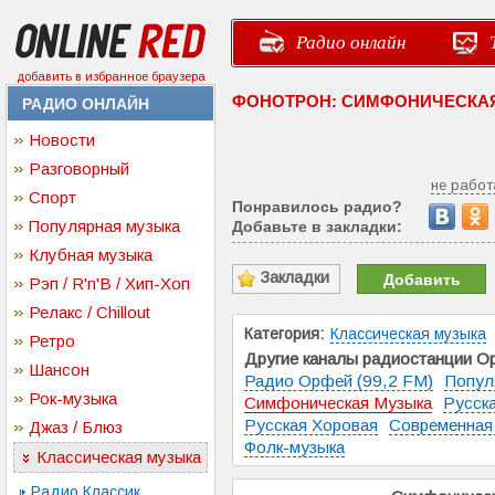
Радио онлайн
добавить в избранное браузера
ФОНОТРОН: СИМФОНИЧЕСКА
РАДИО ОНЛАЙН
Новости
Разговорный
не работ
Спорт
Понравилось радио?
Популярная музыка
Добавьте в закладки:
Клубная музыка
Закладки
Добавить
Рэп / R'n'B / Хип-Хоп
Релакс / Chillout
Категория:
Классическая музыка
Ретро
Другие каналы радиостанции О
Шансон
Радио Орфей (99,2 FM)
Попул
Рок-музыка
Симфоническая Музыка
Русска
Русская Хоровая
Современная
Джаз / Блюз
Фолк-музыка
Классическая музыка
Радио Классик