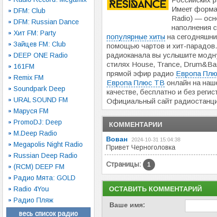
Имеет формат
DFM: Club
Radio) — осн
DFM: Russian Dance
наполнения 
Хит FM: Party
популярные хиты
на сегодняшни
Зайцев FM: Club
помощью чартов и хит-парадов.
радиоканала вы услышите модн
DEEP ONE Radio
стилях House, Trance, Drum&Bas
161FM
прямой эфир радио
Европа Плю
Remix FM
Европа Плюс ТВ
онлайн на наш
Soundpark Deep
качестве, бесплатно и без регис
URAL SOUND FM
Официальный сайт радиостанц
Маруся FM
PromoDJ: Deep
КОММЕНТАРИИ
M.Deep Radio
Вован
2024-10-31 15:04:38
Megapolis Night Radio
Привет Черноголовка
Russian Deep Radio
Страницы:
1
(RCM) DEEP FM
Радио Мята: GOLD
Radio 4You
ОСТАВИТЬ КОММЕНТАРИЙ
Радио Пляж
Ваше имя:
весь список радио