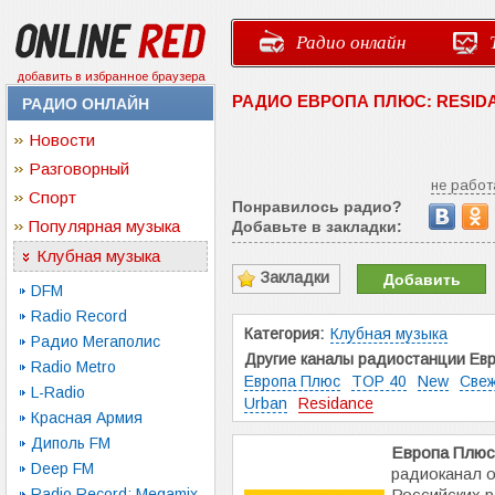
Радио онлайн
добавить в избранное браузера
РАДИО ЕВРОПА ПЛЮС: RESID
РАДИО ОНЛАЙН
Новости
Разговорный
не работ
Спорт
Понравилось радио?
Популярная музыка
Добавьте в закладки:
Клубная музыка
Закладки
Добавить
DFM
Radio Record
Категория:
Клубная музыка
Радио Мегаполис
Другие каналы радиостанции Евр
Radio Metro
Европа Плюс
TOP 40
New
Све
L-Radio
Urban
Residance
Красная Армия
Диполь FM
Европа Плюс:
Deep FM
радиоканал 
Radio Record: Megamix
Российских 