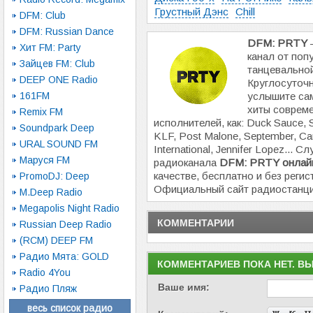
Грустный Дэнс
Chill
DFM: Club
DFM: Russian Dance
DFM: PRTY
Хит FM: Party
канал от поп
Зайцев FM: Club
танцевально
DEEP ONE Radio
Круглосуточ
161FM
услышите са
хиты совреме
Remix FM
исполнителей, как: Duck Sauce, 
Soundpark Deep
KLF, Post Malone, September, Ca
URAL SOUND FM
International, Jennifer Lopez...
Маруся FM
радиоканала
DFM: PRTY онлай
качестве, бесплатно и без регис
PromoDJ: Deep
Официальный сайт радиостанц
M.Deep Radio
Megapolis Night Radio
КОММЕНТАРИИ
Russian Deep Radio
(RCM) DEEP FM
Радио Мята: GOLD
КОММЕНТАРИЕВ ПОКА НЕТ. В
Radio 4You
Ваше имя:
Радио Пляж
весь список радио