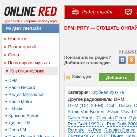
Радио онлайн
добавить в избранное браузера
DFM: PRTY — СЛУШАТЬ ОНЛА
РАДИО ОНЛАЙН
Новости
Разговорный
не работ
Спорт
Понравилось радио?
Популярная музыка
Добавьте в закладки:
Клубная музыка
Закладки
Добавить
DFM
Radio Record
Категория:
Клубная музыка
Радио Мегаполис
Другие радиоканалы DFM:
Radio Metro
DFM (101,2 FM)
Club
Disco
D
L-Radio
Armin Van Buuren
Avicii
David G
Красная Армия
Calvin Harris
Gangsta Deep
Рус
Диполь FM
Pop Gold 1990-х
Pop Gold 200
Deep FM
Remake
K-Pop
Russian Dance
Дискач 90-х
На РЭПчике
Каль
Radio Record: Megamix