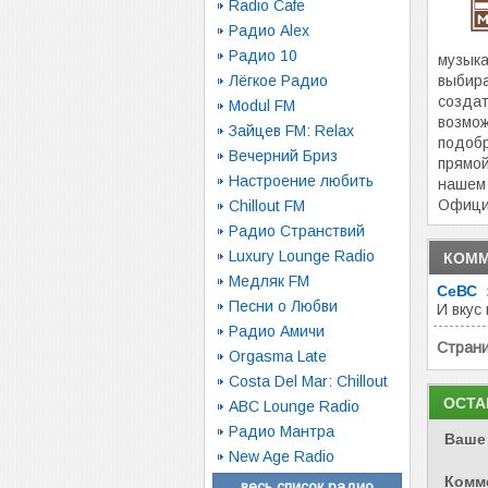
Radio Cafe
Радио Alex
Радио 10
музыка
Лёгкое Радио
выбира
создат
Modul FM
возмож
Зайцев FM: Relax
подобр
Вечерний Бриз
прямо
Настроение любить
нашем 
Офици
Chillout FM
Радио Странствий
Luxury Lounge Radio
КОММ
Медляк FM
СеВС
Песни о Любви
И вкус
Радио Амичи
Стран
Orgasma Late
Costa Del Mar: Chillout
ОСТА
ABC Lounge Radio
Радио Мантра
Ваше
New Age Radio
Комм
весь список радио