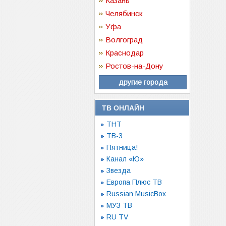
Казань
Челябинск
Уфа
Волгоград
Краснодар
Ростов-на-Дону
другие города
ТВ ОНЛАЙН
ТНТ
ТВ-3
Пятница!
Канал «Ю»
Звезда
Европа Плюс ТВ
Russian MusicBox
МУЗ ТВ
RU TV