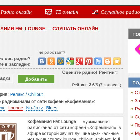
Радио онлайн
ТВ онлайн
Случайное радио
АНИЯ FM: LOUNGE — СЛУШАТЬ ОНЛАЙН
ПО
не работает?
илось радио?
е в закладки:
Оцените радио! Рейтинг:
ладки
Добавить
ПО
Рейтинг:
3.6
/5 (7 голосов)
С 
рия:
Релакс / Chillout
За
е радиоканалы от сети кофеен «Кофемания»:
nic
Lounge
Nu-Jazz
Blues
Ру
Со
Кофемания FM: Lounge
— музыкальная
По
радиоканал от сети кофеен «Кофемания», в
Му
эфире которой звучат лучшие музыкальные
новинкив стилях lounge, chillout, ambient, lo-fi.