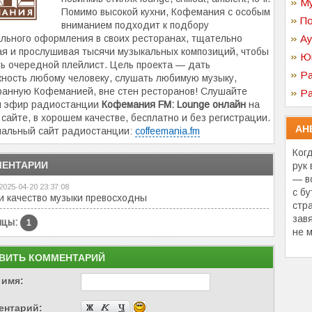
Му
Помимо высокой кухни, Кофемания с особым
По
вниманием подходит к подбору
льного оформления в своих ресторанах, тщательно
Ау
я и прослушивая тысячи музыкальных композиций, чтобы
Ю
ь очередной плейлист. Цель проекта — дать
Ра
ность любому человеку, слушать любимую музыку,
анную Кофеманией, вне стен ресторанов! Слушайте
Ра
й эфир радиостанции
Кофемания FM: Lounge онлайн
на
сайте, в хорошем качестве, бесплатно и без регистрации.
АН
альный сайт радиостанции:
coffeemania.fm
Ког
ЕНТАРИИ
рук 
— в
2025-04-20 23:37:08
с бу
 и качество музыки превосходны
стр
зав
ицы:
1
не м
ВИТЬ КОММЕНТАРИЙ
 имя:
ентарий: