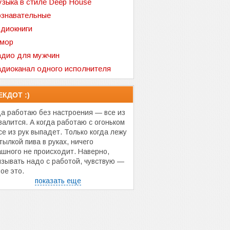
зыка в стиле Deep House
знавательные
диокниги
мор
дио для мужчин
диоканал одного исполнителя
ЕКДОТ :)
да работаю без настроения — все из
валится. А когда работаю с огоньком
се из рук выпадет. Только когда лежу
тылкой пива в руках, ничего
ашного не происходит. Наверно,
язывать надо с работой, чувствую —
ое это.
показать еще