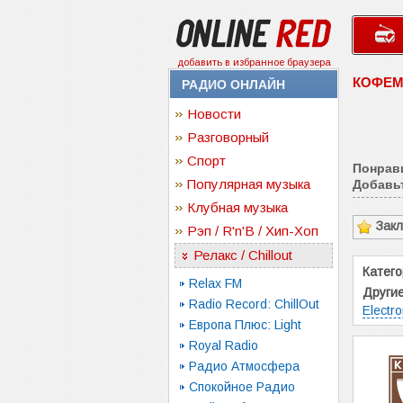
добавить в избранное браузера
КОФЕМ
РАДИО ОНЛАЙН
Новости
Разговорный
Спорт
Понрав
Популярная музыка
Добавьт
Клубная музыка
Зак
Рэп / R'n'B / Хип-Хоп
Релакс / Chillout
Катего
Relax FM
Други
Radio Record: ChillOut
Electro
Европа Плюс: Light
Royal Radio
Радио Атмосфера
Спокойное Радио