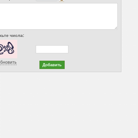
ьте числа:
бновить