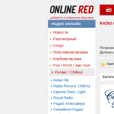
добавить в избранное браузера
RADIO
РАДИО ОНЛАЙН
Новости
Разговорный
Спорт
Понрав
Популярная музыка
Добавьт
Клубная музыка
Зак
Рэп / R'n'B / Хип-Хоп
Релакс / Chillout
Катего
Relax FM
Radio Record: ChillOut
Европа Плюс: Light
Royal Radio
Радио Атмосфера
Спокойное Радио