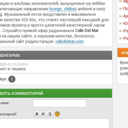
Му
яции и альбомы исполнителей, выпущенные на лейбле
По
включающие направления
lounge, chillout
ambient и easy
ing. Музыкальный поток представлен в максимально
Ау
м качестве 320 kbs, что станет настоящей находкой для
Ю
ников проекта и просто ценителей качественной лаунж
и. Слушайте прямой эфир радиоканала
Cafe Del Mar
Ра
н
на нашем сайте, в хорошем качестве, бесплатно.
Ра
альный сайт радиостанции:
cafedelmar.com
АН
ЕНТАРИИ
Вре
2025-01-13 10:00:57
ром
 нет и тишина
циф
ицы:
1
ВИТЬ КОММЕНТАРИЙ
 имя:
ентарий: