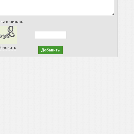
ьте числа:
бновить