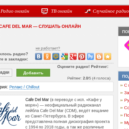
Радио онлайн
ТВ онлайн
Случайное радио
 CAFE DEL MAR — СЛУШАТЬ ОНЛАЙН
ПО
не работает?
илось радио?
е в закладки:
Оцените радио! Рейтинг:
ладки
Добавить
ПО
Рейтинг:
2.0
/5 (4 голоса)
С 
рия:
Релакс / Chillout
За
Cafe Del Mar
(в переводе с исп. «Кафе у
Ру
моря») — неофициальный радиоканал
Со
лейбла Cafe Del Mar (CDM), ведёт вещание
По
из Санкт-Петербурга. В эфире
представлена полная дискография проекта
Му
с 1994 по 2018 годы, а так же различные