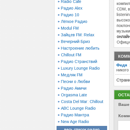
Radio Cafe
компил
Радио Alex
CDM, 
listen
Радио 10
высоко
Лёгкое Радио
поклон
Modul FM
музык
Зайцев FM: Relax
онлай
Вечерний Бриз
Офици
Настроение любить
Chillout FM
КОММ
Радио Странствий
Федя
Luxury Lounge Radio
никого
Медляк FM
Стран
Песни о Любви
Радио Амичи
Orgasma Late
ОСТА
Costa Del Mar: Chillout
Ваше
ABC Lounge Radio
Радио Мантра
Комм
New Age Radio
весь список радио