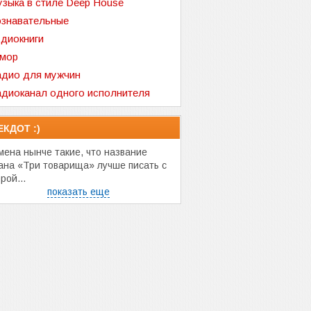
зыка в стиле Deep House
знавательные
диокниги
мор
дио для мужчин
диоканал одного исполнителя
ЕКДОТ :)
мена нынче такие, что название
ана «Три товарища» лучше писать с
рой...
показать еще