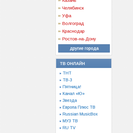
Казань
Челябинск
Уфа
Волгоград
Краснодар
Ростов-на-Дону
другие города
ТВ ОНЛАЙН
ТНТ
ТВ-3
Пятница!
Канал «Ю»
Звезда
Европа Плюс ТВ
Russian MusicBox
МУЗ ТВ
RU TV