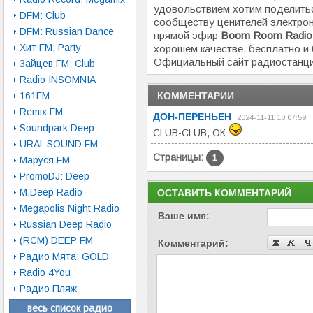
удовольствием хотим поделитьс
DFM: Club
сообществу ценителей электро
DFM: Russian Dance
прямой эфир
Boom Room Radio
Хит FM: Party
хорошем качестве, бесплатно и 
Официальный сайт радиостанц
Зайцев FM: Club
Radio INSOMNIA
161FM
КОММЕНТАРИИ
Remix FM
ДОН-ПЕРЕНЬЕН
2024-11-11 10:07:59
Soundpark Deep
CLUB-CLUB, ОК
URAL SOUND FM
Страницы:
1
Маруся FM
PromoDJ: Deep
M.Deep Radio
ОСТАВИТЬ КОММЕНТАРИЙ
Megapolis Night Radio
Ваше имя:
Russian Deep Radio
(RCM) DEEP FM
Комментарий:
Радио Мята: GOLD
Radio 4You
Радио Пляж
весь список радио