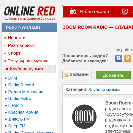
Радио онлайн
добавить в избранное браузера
BOOM ROOM RADIO — СЛУША
РАДИО ОНЛАЙН
Новости
Разговорный
не работ
Спорт
Понравилось радио?
Популярная музыка
Добавьте в закладки:
Клубная музыка
Закладки
Добавить
DFM
Radio Record
Категория:
Клубная музыка
Радио Мегаполис
Radio Metro
Boom Room
L-Radio
радио электр
Красная Армия
Круглосуточ
Диполь FM
радиошоу от 
подборку пре
Deep FM
электронных 
Radio Record: Megamix