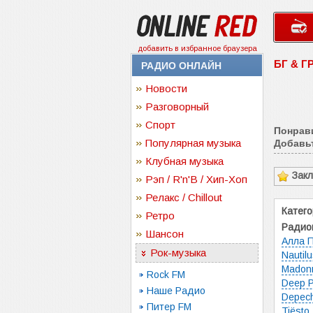
добавить в избранное браузера
БГ & 
РАДИО ОНЛАЙН
Новости
Разговорный
Спорт
Понрав
Популярная музыка
Добавьт
Клубная музыка
Зак
Рэп / R'n'B / Хип-Хоп
Релакс / Chillout
Катего
Ретро
Радио
Шансон
Алла П
Рок-музыка
Nautil
Madon
Rock FM
Deep P
Наше Радио
Depec
Питер FM
Tiësto