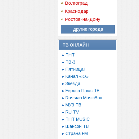
Волгоград
Краснодар
Ростов-на-Дону
другие города
ТВ ОНЛАЙН
ТНТ
ТВ-3
Пятница!
Канал «Ю»
Звезда
Европа Плюс ТВ
Russian MusicBox
МУЗ ТВ
RU TV
ТНТ MUSIC
Шансон ТВ
Страна FM