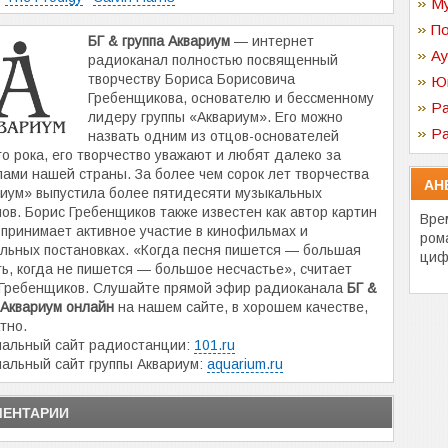
Му
По
БГ & группа Аквариум
— интернет
Ау
радиоканал полностью посвященный
творчеству Бориса Борисовича
Ю
Гребенщикова, основателю и бессменному
Ра
лидеру группы «Аквариум». Его можно
Ра
назвать одним из отцов-основателей
го рока, его творчество уважают и любят далеко за
ами нашей страны. За более чем сорок лет творчества
АН
иум» выпустила более пятидесяти музыкальных
ов. Борис Гребенщиков также известен как автор картин
Вре
, принимает активное участие в кинофильмах и
ром
льных постановках. «Когда песня пишется — большая
циф
ь, когда не пишется — большое несчастье», считает
 Гребенщиков. Слушайте прямой эфир радиоканала
БГ &
 Аквариум онлайн
на нашем сайте, в хорошем качестве,
тно.
альный сайт радиостанции:
101.ru
льный сайт группы Аквариум:
aquarium.ru
ЕНТАРИИ