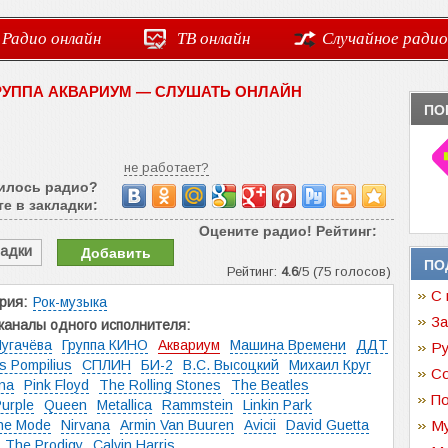
Радио онлайн
ТВ онлайн
Случайное радио
ГРУППА АКВАРИУМ — СЛУШАТЬ ОНЛАЙН
ПО
не работает?
илось радио?
е в закладки:
Оцените радио! Рейтинг:
ладки
Добавить
ПО
Рейтинг:
4.6
/5 (75 голосов)
С 
рия:
Рок-музыка
За
каналы одного исполнителя:
угачёва
Группа КИНО
Аквариум
Машина Времени
ДДТ
Ру
us Pompilius
СПЛИН
БИ-2
В.С. Высоцкий
Михаил Круг
Со
na
Pink Floyd
The Rolling Stones
The Beatles
По
urple
Queen
Metallica
Rammstein
Linkin Park
he Mode
Nirvana
Armin Van Buuren
Avicii
David Guetta
Му
The Prodigy
Calvin Harris