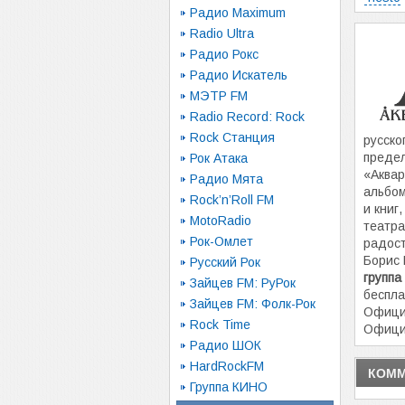
Радио Maximum
Radio Ultra
Радио Рокс
Радио Искатель
МЭТР FM
Radio Record: Rock
Rock Станция
русско
предел
Рок Атака
«Аквар
Радио Мята
альбом
Rock’n’Roll FM
и книг
MotoRadio
театра
Рок-Омлет
радост
Борис
Русский Рок
группа
Зайцев FM: РуРок
беспла
Зайцев FM: Фолк-Рок
Офици
Rock Time
Официа
Радио ШОК
HardRockFM
КОММ
Группа КИНО