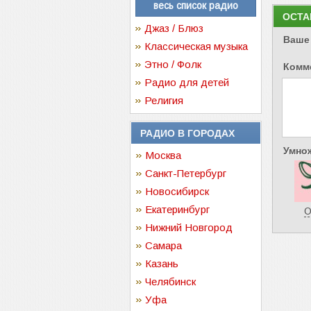
весь список радио
ОСТА
Джаз / Блюз
Ваше
Классическая музыка
Этно / Фолк
Комм
Радио для детей
Религия
РАДИО В ГОРОДАХ
Умнож
Москва
Санкт-Петербург
Новосибирск
Екатеринбург
О
Нижний Новгород
Самара
Казань
Челябинск
Уфа