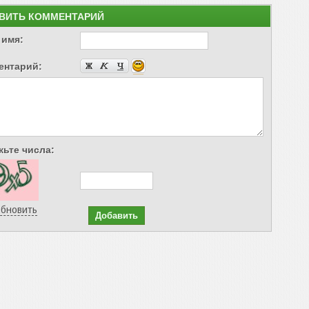
ВИТЬ КОММЕНТАРИЙ
 имя:
ентарий:
ьте числа:
бновить