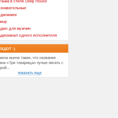
зыка в стиле Deep House
знавательные
диокниги
мор
дио для мужчин
диоканал одного исполнителя
ЕКДОТ :)
мена нынче такие, что название
ана «Три товарища» лучше писать с
рой...
показать еще