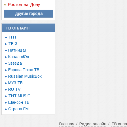
Ростов-на-Дону
другие города
ТВ ОНЛАЙН
ТНТ
ТВ-3
Пятница!
Канал «Ю»
Звезда
Европа Плюс ТВ
Russian MusicBox
МУЗ ТВ
RU TV
ТНТ MUSIC
Шансон ТВ
Страна FM
Главная
/
Радио онлайн
/
ТВ онл