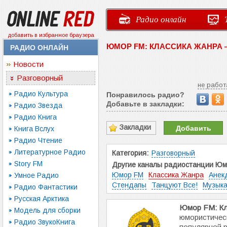
Радио онлайн
добавить в избранное браузера
ЮМОР FM: КЛАССИКА ЖАНРА
РАДИО ОНЛАЙН
Новости
Разговорный
не работ
Радио Культура
Понравилось радио?
Добавьте в закладки:
Радио Звезда
Радио Книга
Закладки
Добавить
Книга Вслух
Радио Чтение
Литературное Радио
Категория:
Разговорный
Story FM
Другие каналы радиостанции Юм
Юмор FM
Классика Жанра
Анек
Умное Радио
Стендапы
Танцуют Все!
Музык
Радио Фантастики
Русская Арктика
Юмор FM: Кл
Модель для сборки
юмористичес
Радио ЗвукоКнига
популярной 