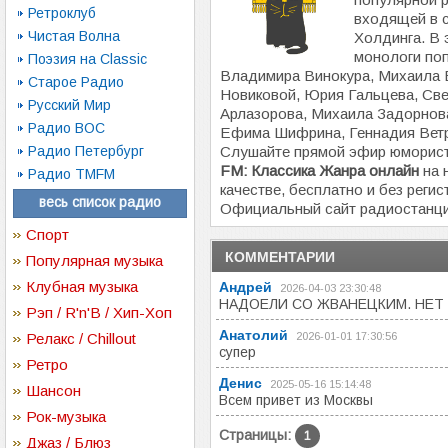
Ретроклуб
входящей в 
Чистая Волна
Холдинга. В
монологи по
Поэзия на Classic
Владимира Винокура, Михаила 
Старое Радио
Новиковой, Юрия Гальцева, Св
Русский Мир
Арлазорова, Михаила Задорнова
Радио ВОС
Ефима Шифрина, Геннадия Ветро
Радио Петербург
Слушайте прямой эфир юморист
FM: Классика Жанра онлайн
на 
Радио TMFM
качестве, бесплатно и без регис
весь список радио
Официальный сайт радиостанц
Спорт
КОММЕНТАРИИ
Популярная музыка
Клубная музыка
Андрей
2026-04-03 23:30:48
НАДОЕЛИ СО ЖВАНЕЦКИМ. НЕТ С
Рэп / R'n'B / Хип-Хоп
Анатолий
Релакс / Chillout
2026-01-01 17:30:56
супер
Ретро
Денис
2025-05-16 15:14:48
Шансон
Всем привет из Москвы
Рок-музыка
Страницы:
1
Джаз / Блюз