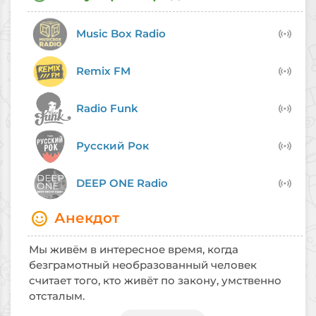
Слушайте
Европа Плюс: Рок онлайн
бесплатно,
в хорошем качестве и в любое время,
Music Box Radio
наслаждаясь лучшей рок-музыкой без
перерывов.
Remix FM
Radio Funk
Русский Рок
DEEP ONE Radio
Анекдот
Мы живём в интересное время, когда
безграмотный необразованный человек
считает того, кто живёт по закону, умственно
отсталым.