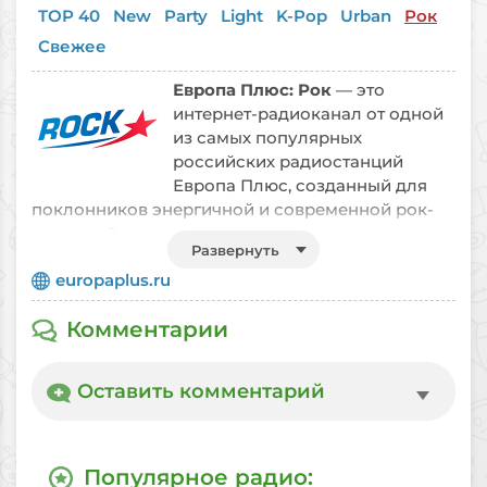
TOP 40
New
Party
Light
K-Pop
Urban
Рок
Свежее
Европа Плюс: Рок
— это
интернет-радиоканал от одной
из самых популярных
российских радиостанций
Европа Плюс, созданный для
поклонников энергичной и современной рок-
музыки. Станция ориентирована на молодую и
Развернуть
активную аудиторию, которая ценит драйв,
europaplus.ru
мощное звучание гитар и узнаваемые мировые
хиты. В эфире круглосуточно звучит популярная
Комментарии
зарубежная рок-музыка
— от классических
композиций до свежих релизов известных
исполнителей. Плейлист канала тщательно
Оставить комментарий
подобран, чтобы поддерживать динамичное
настроение и не давать заскучать ни на минуту.
Здесь вы услышите любимые треки, а также
новые хиты, которые уже покоряют чарты.
Популярное радио: