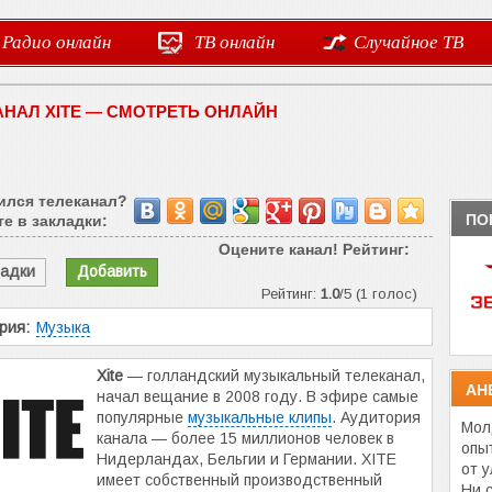
Радио онлайн
ТВ онлайн
Случайное ТВ
АНАЛ XITE — СМОТРЕТЬ ОНЛАЙН
ился телеканал?
ПО
е в закладки:
Оцените канал! Рейтинг:
ладки
Добавить
Рейтинг:
1.0
/5 (1 голос)
рия:
Музыка
Xite
— голландский музыкальный телеканал,
АН
начал вещание в 2008 году. В эфире самые
популярные
музыкальные клипы
. Аудитория
Мол
канала — более 15 миллионов человек в
опы
Нидерландах, Бельгии и Германии. XITE
от 
имеет собственный производственный
Ни 