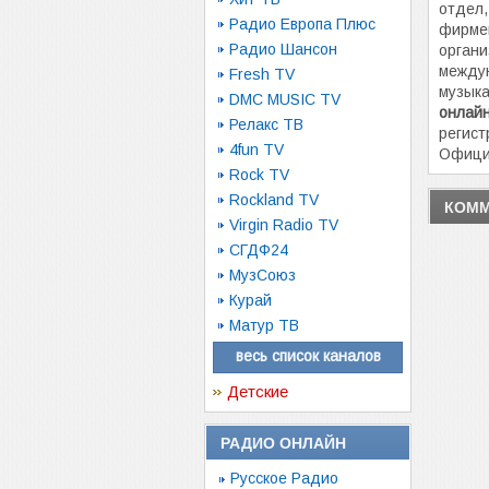
отдел,
Радио Европа Плюс
фирмен
Радио Шансон
органи
между
Fresh TV
музыка
DMC MUSIC TV
онлай
Релакс ТВ
регист
4fun TV
Офици
Rock TV
Rockland TV
КОММ
Virgin Radio TV
СГДФ24
МузСоюз
Курай
Матур ТВ
весь список каналов
Детские
РАДИО ОНЛАЙН
Русское Радио