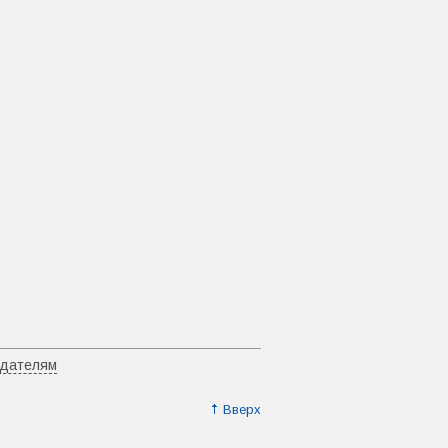
адателям
Вверх