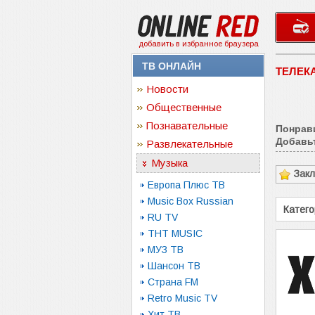
добавить в избранное браузера
ТВ ОНЛАЙН
ТЕЛЕК
Новости
Общественные
Познавательные
Понрав
Добавьт
Развлекательные
Музыка
Зак
Европа Плюс ТВ
Music Box Russian
Катего
RU TV
ТНТ MUSIC
МУЗ ТВ
Шансон ТВ
Страна FM
Retro Music TV
Хит ТВ