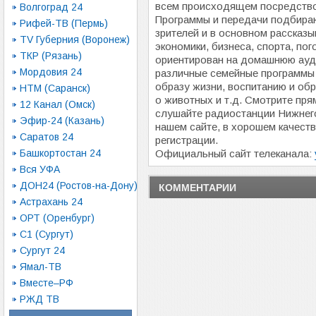
всем происходящем посредство
Волгоград 24
Программы и передачи подбира
Рифей-ТВ (Пермь)
зрителей и в основном рассказы
TV Губерния (Воронеж)
экономики, бизнеса, спорта, пог
ТКР (Рязань)
ориентирован на домашнюю ауд
Мордовия 24
различные семейные программ
образу жизни, воспитанию и об
НТМ (Саранск)
о животных и т.д. Смотрите пр
12 Канал (Омск)
слушайте радиостанции Нижнег
Эфир-24 (Казань)
нашем сайте, в хорошем качеств
Саратов 24
регистрации.
Башкортостан 24
Официальный сайт телеканала:
Вся УФА
ДОН24 (Ростов-на-Дону)
КОММЕНТАРИИ
Астрахань 24
ОРТ (Оренбург)
С1 (Сургут)
Сургут 24
Ямал-ТВ
Вместе–РФ
РЖД ТВ