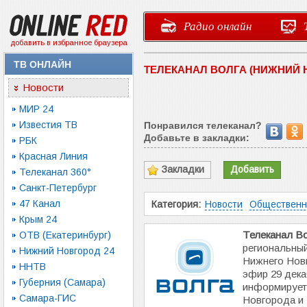
Радио онлайн
добавить в избранное браузера
ТВ ОНЛАЙН
ТЕЛЕКАНАЛ ВОЛГА (НИЖНИЙ 
Новости
МИР 24
Известия ТВ
Понравился телеканал?
Добавьте в закладки:
РБК
Красная Линия
Закладки
Добавить
Телеканал 360°
Санкт-Петербург
47 Канал
Категория:
Новости
Обществен
Крым 24
Телеканал В
ОТВ (Екатеринбург)
региональны
Нижний Новгород 24
Нижнего Нов
ННТВ
эфир 29 дека
Губерния (Самара)
информирует
Самара-ГИС
Новгорода и