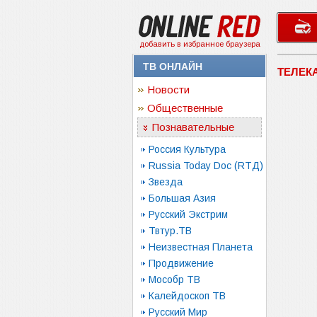
добавить в избранное браузера
ТВ ОНЛАЙН
ТЕЛЕК
Новости
Общественные
Познавательные
Россия Культура
Russia Today Doc (RTД)
Звезда
Большая Азия
Русский Экстрим
Твтур.ТВ
Неизвестная Планета
Продвижение
Мособр ТВ
Калейдоскоп ТВ
Русский Мир