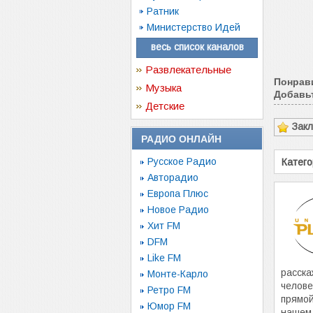
Ратник
Министерство Идей
весь список каналов
Развлекательные
Понрав
Музыка
Добавьт
Детские
Зак
РАДИО ОНЛАЙН
Русское Радио
Катего
Авторадио
Европа Плюс
Новое Радио
Хит FM
DFM
Like FM
расска
Монте-Карло
челове
Ретро FM
прямо
Юмор FM
нашем 