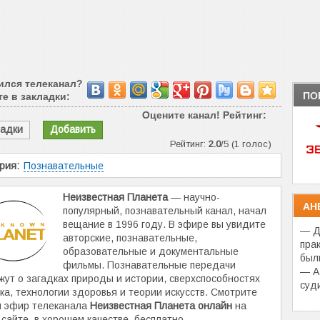
ился телеканал?
ПО
е в закладки:
Оцените канал! Рейтинг:
ладки
Добавить
Рейтинг:
2.0
/5 (1 голос)
рия:
Познавательные
Неизвестная Планета
— научно-
АН
популярный, познавательный канал, начал
вещание в 1996 году. В эфире вы увидите
— Д
авторские, познавательные,
пра
образовательные и документальные
был
фильмы. Познавательные передачи
— А
жут о загадках природы и истории, сверхспособностях
суд
ка, технологии здоровья и теории искусств. Смотрите
й эфир телеканала
Неизвестная Планета онлайн
на
сайте, в хорошем качестве, бесплатно.