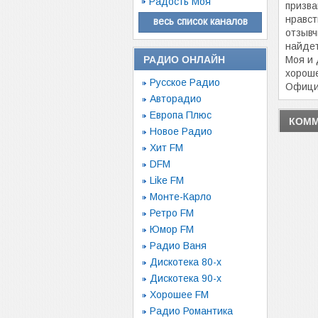
Радость Моя
призва
нравст
весь список каналов
отзывч
найдет
РАДИО ОНЛАЙН
Моя и
хороше
Русское Радио
Офици
Авторадио
Европа Плюс
КОММ
Новое Радио
Хит FM
DFM
Like FM
Монте-Карло
Ретро FM
Юмор FM
Радио Ваня
Дискотека 80-х
Дискотека 90-х
Хорошее FM
Радио Романтика