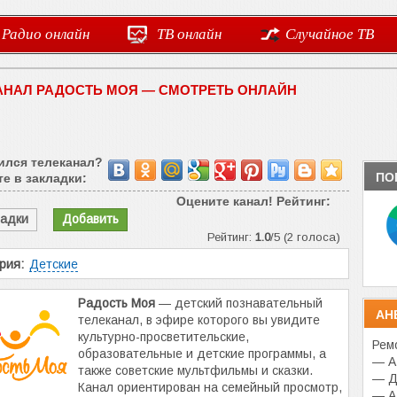
Радио онлайн
ТВ онлайн
Случайное ТВ
АНАЛ РАДОСТЬ МОЯ — СМОТРЕТЬ ОНЛАЙН
ился телеканал?
ПО
е в закладки:
Оцените канал! Рейтинг:
ладки
Добавить
Рейтинг:
1.0
/5 (2 голоса)
рия:
Детские
Радость Моя
— детский познавательный
АН
телеканал, в эфире которого вы увидите
культурно-просветительские,
Рем
образовательные и детские программы, а
— А
также советские мультфильмы и сказки.
— Да
Канал ориентирован на семейный просмотр,
— А