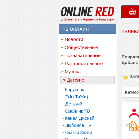
добавить в избранное браузера
ТВ ОНЛАЙН
ТЕЛЕК
Новости
Общественные
Познавательные
Понрав
Добавьт
Развлекательные
Музыка
Зак
Детские
Карусель
Катего
TiJi (ТиЖи)
Детский
Смайлик ТВ
Канал Дисней
Любимое TV
Сказки Зайки