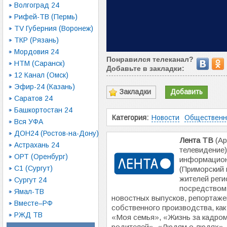
Волгоград 24
Рифей-ТВ (Пермь)
TV Губерния (Воронеж)
ТКР (Рязань)
Мордовия 24
Понравился телеканал?
НТМ (Саранск)
Добавьте в закладки:
12 Канал (Омск)
Эфир-24 (Казань)
Закладки
Добавить
Саратов 24
Башкортостан 24
Категория:
Новости
Обществен
Вся УФА
ДОН24 (Ростов-на-Дону)
Лента ТВ
(Ар
Астрахань 24
телевидение
ОРТ (Оренбург)
информацион
С1 (Сургут)
(Приморский 
жителей рег
Сургут 24
посредством
Ямал-ТВ
новостных выпусков, репортаже
Вместе–РФ
собственного производства, как
РЖД ТВ
«Моя семья», «Жизнь за кадром
родителей», «Людям о людях»,