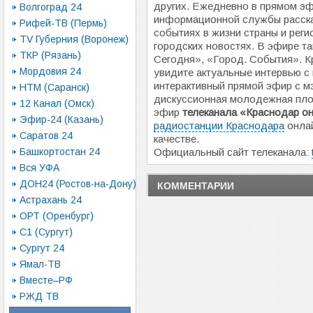
других. Ежедневно в прямом э
Волгоград 24
информационной службы расска
Рифей-ТВ (Пермь)
событиях в жизни страны и реги
TV Губерния (Воронеж)
городских новостях. В эфире та
ТКР (Рязань)
Сегодня», «Город. События». К
Мордовия 24
увидите актуальные интервью с
интерактивный прямой эфир с м
НТМ (Саранск)
дискуссионная молодежная пло
12 Канал (Омск)
эфир
телеканала «Краснодар о
Эфир-24 (Казань)
радиостанции Краснодара
онлай
Саратов 24
качестве.
Башкортостан 24
Официальный сайт телеканала:
Вся УФА
ДОН24 (Ростов-на-Дону)
КОММЕНТАРИИ
Астрахань 24
ОРТ (Оренбург)
С1 (Сургут)
Сургут 24
Ямал-ТВ
Вместе–РФ
РЖД ТВ