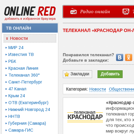
Радио онлайн
добавить в избранное браузера
ТВ ОНЛАЙН
ТЕЛЕКАНАЛ «КРАСНОДАР ОН-
Новости
МИР 24
Известия ТВ
Понравился телеканал?
Добавьте в закладки:
РБК
Красная Линия
Закладки
Добавить
Телеканал 360°
Санкт-Петербург
47 Канал
Категория:
Новости
Обществен
Крым 24
«Краснодар 
ОТВ (Екатеринбург)
информацион
Нижний Новгород 24
телеканал го
ННТВ
для тех, кто 
Губерния (Самара)
что происход
Самара-ГИС
мир вокруг л