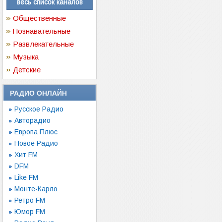
весь список каналов
Общественные
Познавательные
Развлекательные
Музыка
Детские
РАДИО ОНЛАЙН
Русское Радио
Авторадио
Европа Плюс
Новое Радио
Хит FM
DFM
Like FM
Монте-Карло
Ретро FM
Юмор FM