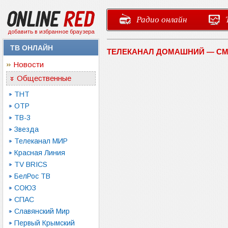
Радио онлайн
добавить в избранное браузера
ТВ ОНЛАЙН
ТЕЛЕКАНАЛ ДОМАШНИЙ — СМ
Новости
Общественные
ТНТ
ОТР
ТВ-3
Звезда
Телеканал МИР
Красная Линия
TV BRICS
БелРос ТВ
СОЮЗ
СПАС
Славянский Мир
Первый Крымский