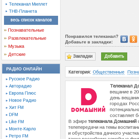
Телеканал Миллет
ТНВ-Планета
весь список каналов
Познавательные
Понравился телеканал?
Развлекательные
Добавьте в закладки:
Музыка
Детские
Закладки
Добавить
РАДИО ОНЛАЙН
Категория:
Общественные
Позн
Русское Радио
Телеканал Д
Авторадио
вещание в 20
Европа Плюс
день вещание
Новое Радио
городах Росс
Хит FM
потенциальна
DFM
составляет б
В эфире
телеканала Домашний
Like FM
телепередачи на темы воспитани
Монте-Карло
и обустройства дачного участка
Ретро FM
также российские семейные фил