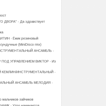
вост
 ДВОРА'' - Да здравствует
ка
ТИН - Ёжик резиновый
ундучные (MiniDisco rmx)
НСТРУМЕНТАЛЬНЫЙ АНСАМБЛЬ -
 ПОД УПРАВЛЕНИЕМ ВИКТОР - Из
 КЕМЛИН/ИНСТРУМЕНТАЛЬНЫЙ -
АЛЬНЫЙ АНСАМБЛЬ МЕЛОДИЯ -
р мальчиков-зайчиков
ЧИК - Утро начинается