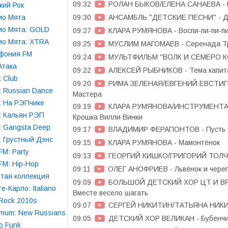
09:32
РОЛАН БЫКОВ/ЕЛЕНА САНАЕВА - К
кий Рок
09:30
АНСАМБЛЬ ''ДЕТСКИЕ ПЕСНИ'' - Дв
ио Мята
ио Мята: GOLD
09:27
КЛАРА РУМЯНОВА - Воспи-пи-пи-п
ио Мята: XTRA
09:25
МУСЛИМ МАГОМАЕВ - Серенада Т
фония FM
09:24
МУЛЬТФИЛЬМ ''ВОЛК И СЕМЕРО КОЗ
Атака
09:22
АЛЕКСЕЙ РЫБНИКОВ - Тема капит
 Club
09:20
РИМА ЗЕЛЕНАЯ/ЕВГЕНИЙ ЕВСТИГ
 Russian Dance
Мастера
: На РЭПчике
09:19
КЛАРА РУМЯНОВА/ИНСТРУМЕНТА
: Кальян РЭП
Крошка Вилли Винки
 Gangsta Deep
09:17
ВЛАДИМИР ФЕРАПОНТОВ - Пусть б
 Грустный Дэнс
09:15
КЛАРА РУМЯНОВА - Мамонтёнок
FM: Party
09:13
ГЕОРГИЙ КИШКО/ГРИГОРИЙ ТОЛЧИ
FM: Hip-Hop
09:11
ОЛЕГ АНОФРИЕВ - Львёнок и чере
тая коллекция
09:09
БОЛЬШОЙ ДЕТСКИЙ ХОР ЦТ И ВР
е-Карло: Italiano
Вместе весело шагать
 Rock 2010s
09:07
СЕРГЕЙ НИКИТИН/ТАТЬЯНА НИКИТ
mum: New Russians
09:05
ДЕТСКИЙ ХОР ВЕЛИКАН - Бубенчи
o Funk