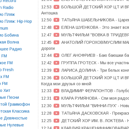
o Record
12:53
БОЛЬШОЙ ДЕТСКИЙ ХОР ЦТ И ВР
h Radio
Антошка
ио Пляж
12:50
ТАТЬЯНА ШАБЕЛЬНИКОВА - Царев
о Пляж: Hip-Hop
12:48
ЕЛЕНА ШУЕНКОВА - Это знает вся
imum
12:47
МУЛЬТФИЛЬМ ''ВОВКА В ТРИДЕВЯ
ио Бобина
кая Волна
12:45
АНАТОЛИЙ ГОРОХОВ/МУСЛИМ МАГО
дороги
ошее Радио
12:44
ОЛЕГ АНОФРИЕВ - Баю баюшки б
п FM
12:42
ГРУППА ГРОТЕСК - Мы все участни
кое FM
o Fresh
12:39
ЛАРИСА ДОЛИНА - Три белых кон
x FM
12:36
БОЛЬШОЙ ДЕТСКИЙ ХОР ЦТ И ВР
p FM
Когда мои друзья со мной
о Хит
12:33
ВЛАДИМИР ФЕРАПОНТОВ - Голубо
ные Песни
12:31
КЛАРА РУМЯНОВА - Спи моя радос
отой Граммофон
12:30
МУЛЬТФИЛЬМ ''ВИННИ-ПУХ' - Новы
тская Классика
12:28
ТАТЬЯНА ДАСКОВСКАЯ - Прекрас
ие Девяностые
12:25
ДЕТСКИЙ ХОР ИМ. В. ЛОКТЕВА - 
ные Нулевые
12:24
КЛАВДИЯ КРАШЕНИННИКОВА/ВАРВА