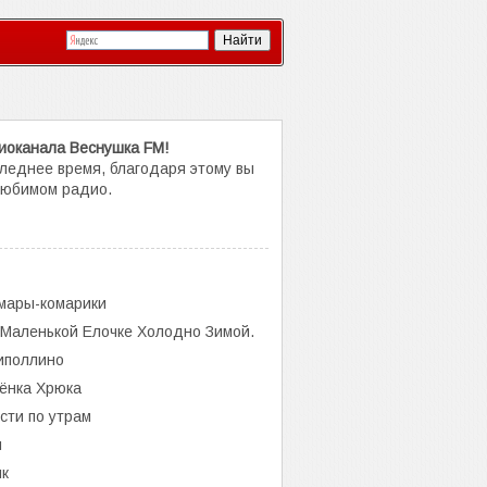
иоканала Веснушка FM!
леднее время, благодаря этому вы
 любимом радио.
ары-комарики
ленькой Елочке Холодно Зимой.
иполлино
ёнка Хрюка
сти по утрам
я
к