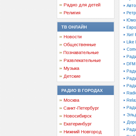
Радио для детей
Авт
Религия
Ретр
Юмо
ТВ ОНЛАЙН
Евр
Хит
Новости
Like
Общественные
Come
Познавательные
Рад
Развлекательные
DFM
Музыка
Рад
Детские
Рад
Рад
РАДИО В ГОРОДАХ
Radi
Москва
Rela
Рад
Санкт-Петербург
Эль
Новосибирск
Дор
Екатеринбург
Рад
Нижний Новгород