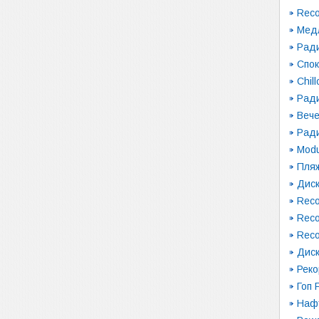
Reco
Мед
Рад
Спо
Chil
Ради
Вече
Рад
Modu
Пляж
Диск
Reco
Reco
Reco
Диск
Рек
Гоп 
Наф