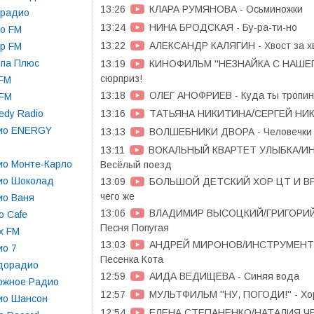
13:26
КЛАРА РУМЯНОВА - Осьминожки
орадио
13:24
НИНА БРОДСКАЯ - Бу-ра-ти-но
о FM
13:22
АЛЕКСАНДР КАЛЯГИН - Хвост за х
р FM
опа Плюс
13:19
КИНОФИЛЬМ ''НЕЗНАЙКА С НАШЕГО
сюрприз!
 FM
13:18
ОЛЕГ АНОФРИЕВ - Куда ты тропин
 FM
13:16
ТАТЬЯНА НИКИТИНА/СЕРГЕЙ НИКИ
dy Radio
ио ENERGY
13:13
ВОЛШЕБНИКИ ДВОРА - Человечки с
13:11
ВОКАЛЬНЫЙ КВАРТЕТ УЛЫБКА/И
ио Монте-Карло
Весёлый поезд
ио Шоколад
13:09
БОЛЬШОЙ ДЕТСКИЙ ХОР ЦТ И ВР
чего же
ио Ваня
13:06
ВЛАДИМИР ВЫСОЦКИЙ/ГРИГОРИЙ
o Cafe
Песня Попугая
x FM
13:03
АНДРЕЙ МИРОНОВ/ИНСТРУМЕНТ
ио 7
Песенка Кота
дорадио
12:59
АИДА ВЕДИЩЕВА - Синяя вода
ожное Радио
12:57
МУЛЬТФИЛЬМ ''НУ, ПОГОДИ!'' - Хо
ио Шансон
12:54
ЕЛЕНА СТЕПАНЕНКО/НАТАЛИЯ ЧЕН