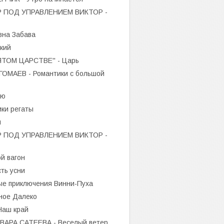
 ПОД УПРАВЛЕНИЕМ ВИКТОР -
на Забава
кий
ТОМ ЦАРСТВЕ'' - Царь
МАЕВ - Романтики с большой
аю
ки регаты
я
 ПОД УПРАВЛЕНИЕМ ВИКТОР -
й вагон
ть усни
е приключения Винни-Пуха
ное Далеко
Наш край
РА САТЕЕВА - Веселый ветер