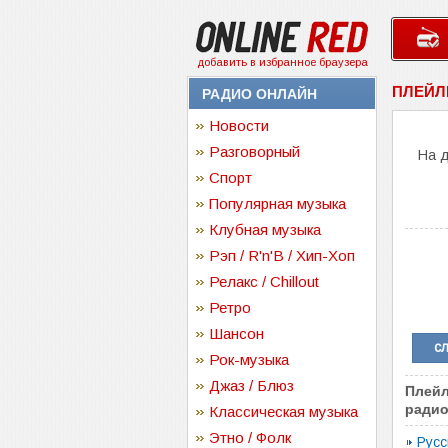
добавить в избранное браузера
ПЛЕЙЛ
РАДИО ОНЛАЙН
Новости
Разговорный
На 
Спорт
Популярная музыка
Клубная музыка
Рэп / R'n'B / Хип-Хоп
Релакс / Chillout
Ретро
Шансон
с
Рок-музыка
Джаз / Блюз
Плейл
радио
Классическая музыка
Этно / Фолк
Русс