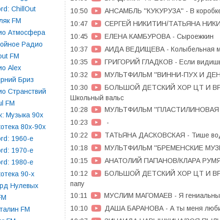
rd: ChillOut
10:50
АНСАМБЛЬ ''КУКУРУЗА'' - В короб
ляк FM
10:47
СЕРГЕЙ НИКИТИН/ТАТЬЯНА НИКИТ
ио Атмосфера
10:45
ЕЛЕНА КАМБУРОВА - Сыроежкин
койное Радио
10:37
АИДА ВЕДИЩЕВА - Колыбельная 
lout FM
10:35
ГРИГОРИЙ ГЛАДКОВ - Если видишь
о Alex
10:32
МУЛЬТФИЛЬМ ''ВИННИ-ПУХ И ДЕНЬ 
рний Бриз
10:30
БОЛЬШОЙ ДЕТСКИЙ ХОР ЦТ И ВР
ио Странствий
Школьный вальс
l FM
10:28
МУЛЬТФИЛЬМ ''ПЛАСТИЛИНОВАЯ ВО
: Музыка 90х
10:23
-
отека 80х-90х
10:22
ТАТЬЯНА ДАСКОВСКАЯ - Тише во
rd: 1960-e
10:18
МУЛЬТФИЛЬМ ''БРЕМЕНСКИЕ МУЗЫ
rd: 1970-e
10:15
АНАТОЛИЙ ПАПАНОВ/КЛАРА РУМЯН
rd: 1980-e
10:12
БОЛЬШОЙ ДЕТСКИЙ ХОР ЦТ И ВР
отека 90-х
папу
орд Нулевых
10:11
МУСЛИМ МАГОМАЕВ - Я гениальны
FM
10:10
ДАША БАРАНОВА - А ты меня люб
талин FM