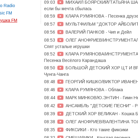
09:03
МИХАИЛ БОЯРСКИЙ/ТАТЬЯНА ШАБ
o Radio
если бы мечта сбылась
sic FM
08:59
КЛАРА РУМЯНОВА - Песенка друз
нушка FM
08:57
МУЛЬТФИЛЬМ ''ДОКТОР АЙБОЛИТ'' 
08:56
ВАЛЕРИЙ ПАНКОВ - Чип и Дейл
08:53
ОЛЕГ АНОФРИЕВ/ИНСТРУМЕНТАЛЬ
Спят усталые игрушки
08:52
КЛАРА РУМЯНОВА/ИНСТРУМЕНТА
Песенка Весёлого Карандаша
08:50
БОЛЬШОЙ ДЕТСКИЙ ХОР ЦТ И ВР
Чунга-Чанга
08:48
ГЕОРГИЙ КИШКО/ВИКТОР ИВАНЕНК
08:46
КЛАРА РУМЯНОВА - Облака
08:44
МАРК МИНКОВ/Ю.ЭНТИН - Гимн Н
08:42
АНСАМБЛЬ ''ДЕТСКИЕ ПЕСНИ'' - Р
08:39
ДЕТСКИЙ ХОР ВЕЛИКАН - Кошка Б
08:38
ОЛЕГ АНОФРИЕВ/ВАЛЕНТИНА ТОЛ
08:35
ФИКСИКИ - Кто такие фиксики
08:32
СМЕШАРИКИ - Круглая песенка