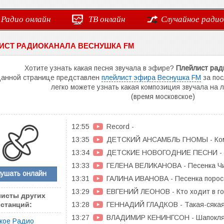
Радио онлайн
ТВ онлайн
Случайное радио
ИСТ РАДИОКАНАЛА ВЕСНУШКА FM
Хотите узнать какая песня звучала в эфире?
Плейлист рад
данной странице представлен
плейлист эфира Веснушка FM
за пос
легко можете узнать какая композиция звучала на
(время московское)
12:55
Record -
13:35
ДЕТСКИЙ АНСАМБЛЬ ГНОМЫ - Ком
13:34
ДЕТСКИЕ НОВОГОДНИЕ ПЕСНИ - Ма
13:33
ГЕЛЕНА ВЕЛИКАНОВА - Песенка Ч
лушать онлайн
13:31
ГАЛИНА ИВАНОВА - Песенка порос
13:29
ЕВГЕНИЙ ЛЕОНОВ - Кто ходит в го
исты других
13:28
ГЕННАДИЙ ГЛАДКОВ - Такая-сяка
станций:
13:27
ВЛАДИМИР КЕНИНГСОН - Шапокля
кое Радио