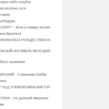
акое небо голубое
а веселых гуся
итание
рубадура
ЛЯТ'' - Волк и семеро козлят
ана Врунгеля
НЕЕВ/ОЛЬГА РОЖДЕСТВЕНСК -
ЛЬНЫЙ АНСАМБЛЬ МЕЛОДИЯ -
егут неуклюже
НСКИЙ - О мальчике Бобби
паха
 ПОД УПРАВЛЕНИЕМ ВИКТОР -
ИНА - На далекой Амазонке
ки