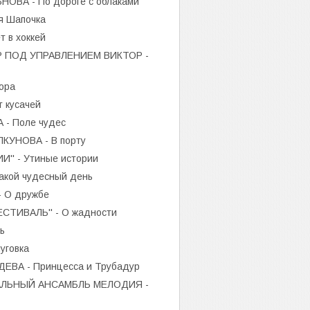
ВА - По дороге с облаками
 Шапочка
 в хоккей
 ПОД УПРАВЛЕНИЕМ ВИКТОР -
ора
 кусачей
- Поле чудес
УНОВА - В порту
' - Утиные истории
акой чудесный день
- О дружбе
ТИВАЛЬ'' - О жадности
ь
уговка
ВА - Принцесса и Трубадур
ЛЬНЫЙ АНСАМБЛЬ МЕЛОДИЯ -