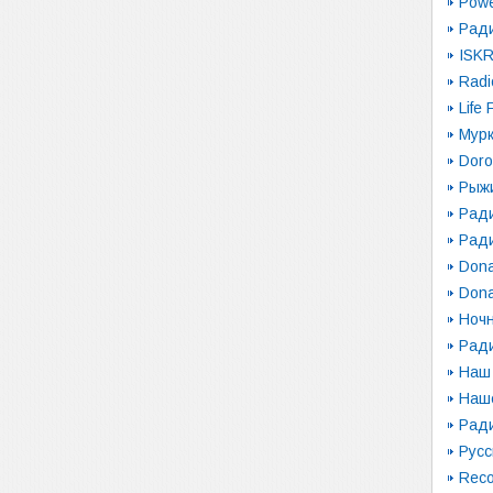
Pow
Рад
ISK
Radi
Life
Мур
Dor
Рыж
Ради
Рад
Dona
Dona
Ночн
Рад
Наш
Наш
Ради
Русс
Reco