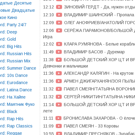
здатые Десятые
12:12
ЗИНОВИЙ ГЕРДТ - Да, нужен отды
повые Двадцатые
12:10
ВЛАДИМИР ШАИНСКИЙ - Пропала 
кое Кино
12:09
ОЛЕГ АНОФРИЕВ/АНАТОЛИЙ ГОРОХО
rd: Party 24/7
12:06
СЕРЁЖА ПАРАМОНОВ/БОЛЬШОЙ ДЕ
rd: Deep
Игра
rd: Gold
12:02
КЛАРА РУМЯНОВА - Белые корабл
rd: Big Hits
11:49
ВЛАДИМИР БАСОВ - Дуремар
rd: Russian Hits
11:38
БОЛЬШОЙ ДЕТСКИЙ ХОР ЦТ И ВР
rd: Russian Mix
Девчонки и мальчишки
rd: Summer Dance
11:36
АЛЕКСАНДР КАЛЯГИН - На крутом 
rd: 10s Dance
11:36
АРМЕН ДЖИГАРХАНЯН/ЗОЯ ПЫЛЬНО
rd: Eurodance
11:32
ПАВЕЛ СМЕЯН/ТАТЬЯНА ВОРОНИНА
rd: Latina Dance
11:32
СЕРГЕЙ НИКИТИН/ТАТЬЯНА НИКИ
rd: На Хайпе
rd: Маятник Фуко
11:14
БОЛЬШОЙ ДЕТСКИЙ ХОР ЦТ И ВР
лете
rd: Black
11:11
БРОНИСЛАВА ЗАХАРОВА - О ёлочк
rd: Rap Hits
11:09
ПАВЕЛ СМЕЯН - 33 Коровы
rd: Rap Classics
rd: Reggae
10:55
ВЛАДИМИР ПРЕСНЯКОВ - Зурабаг