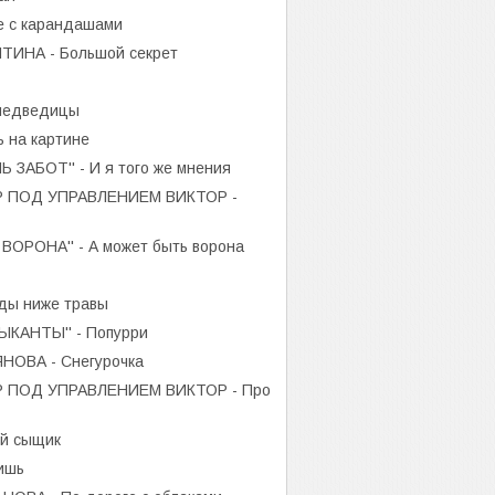
ке с карандашами
ИНА - Большой секрет
медведицы
 на картине
ЗАБОТ'' - И я того же мнения
 ПОД УПРАВЛЕНИЕМ ВИКТОР -
РОНА'' - А может быть ворона
ды ниже травы
КАНТЫ'' - Попурри
ОВА - Снегурочка
 ПОД УПРАВЛЕНИЕМ ВИКТОР - Про
й сыщик
ишь