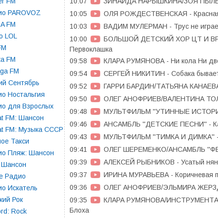
10:07
ЗИНАИДА НАРЫШКИНА/ЗОЯ ПЫЛЬНО
er FM
ио PAROVOZ
10:05
ОЛЯ РОЖДЕСТВЕНСКАЯ - Красная
RA FM
10:03
ВАДИМ МУЛЕРМАН - Трус не играет
o LOL
10:00
БОЛЬШОЙ ДЕТСКИЙ ХОР ЦТ И ВР
 FM
Первоклашка
ка FM
09:58
КЛАРА РУМЯНОВА - Ни кола Ни дв
oga FM
09:54
СЕРГЕЙ НИКИТИН - Собака бывает
ий Сентябрь
09:52
ГАРРИ БАРДИН/ТАТЬЯНА КАНАЕВА 
о Ностальгия
09:50
ОЛЕГ АНОФРИЕВ/ВАЛЕНТИНА ТОЛК
ио для Взрослых
09:48
МУЛЬТФИЛЬМ ''УТИННЫЕ ИСТОРИИ'
t FM: Шансон
09:46
АНСАМБЛЬ ''ДЕТСКИЕ ПЕСНИ'' - К
t FM: Музыка СССР
09:43
МУЛЬТФИЛЬМ ''ТИМКА И ДИМКА'' 
ое Такси
09:41
ОЛЕГ ШЕРЕМЕНКО/АНСАМБЛЬ ''ФЕС
ио Пляж: Шансон
09:39
АЛЕКСЕЙ РЫБНИКОВ - Усатый нян
 Шансон
09:37
ИРИНА МУРАВЬЕВА - Коричневая п
е Радио
09:36
ОЛЕГ АНОФРИЕВ/ЭЛЬМИРА ЖЕРЗДЕ
о Искатель
кий Рок
09:35
КЛАРА РУМЯНОВА/ИНСТРУМЕНТА
Блоха
rd: Rock