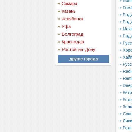
Radi
Самара
Fres
Казань
Рад
Челябинск
Ради
Уфа
Max
Волгоград
Рад
Краснодар
Русс
Ростов-на-Дону
Хор
Хай
другие города
Русс
Radi
Remi
Dee
Ретр
Род
Зол
Сове
Лих
Род