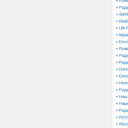
Pow
Рад
ISK
Radi
Life
Мур
Dor
Рыж
Ради
Рад
Dona
Dona
Ночн
Рад
Наш
Наш
Ради
Русс
Reco