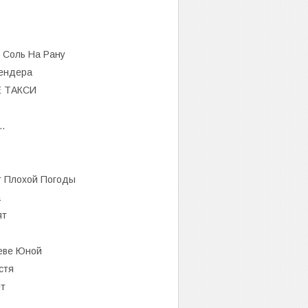
 Соль На Рану
Бендера
Е ТАКСИ
.
т Плохой Погоды
а
ят
еве Юной
стя
ет