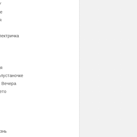
У
ые
я
лектричка
ья
олустаночке
 Вечера
ето
знь