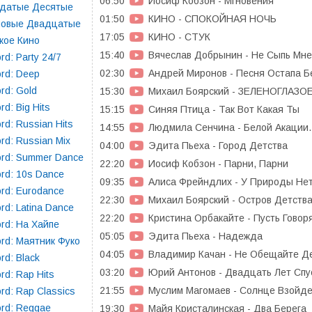
06:50
Иосиф Кобзон - Мгновения
здатые Десятые
01:50
КИНО - СПОКОЙНАЯ НОЧЬ
повые Двадцатые
17:05
КИНО - СТУК
кое Кино
15:40
Вячеслав Добрынин - Не Сыпь Мне
rd: Party 24/7
02:30
Андрей Миронов - Песня Остапа 
rd: Deep
rd: Gold
15:30
Михаил Боярский - ЗЕЛЕНОГЛАЗО
rd: Big Hits
15:15
Синяя Птица - Так Вот Какая Ты
rd: Russian Hits
14:55
Людмила Сенчина - Белой Акации..
rd: Russian Mix
04:00
Эдита Пьеха - Город Детства
rd: Summer Dance
22:20
Иосиф Кобзон - Парни, Парни
rd: 10s Dance
09:35
Алиса Фрейндлих - У Природы Не
rd: Eurodance
22:30
Михаил Боярский - Остров Детств
rd: Latina Dance
22:20
Кристина Орбакайте - Пусть Говор
rd: На Хайпе
05:05
Эдита Пьеха - Надежда
rd: Маятник Фуко
04:05
Владимир Качан - Не Обещайте Д
rd: Black
03:20
Юрий Антонов - Двадцать Лет Спу
rd: Rap Hits
21:55
Муслим Магомаев - Солнце Взойд
rd: Rap Classics
rd: Reggae
19:30
Майя Кристалинская - Два Берега