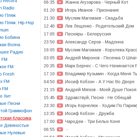
o Record
06:35
Жанна Агузарова - Черный Кот
h Radio
01:20
Игорь Иванов - Признание
ио Пляж
21:30
Муслим Магомаев - Свадьба
о Пляж: Hip-Hop
12:40
Лев Лещенко - Родительский Дом
imum
17:05
Песняры - Белоруссия
ио Бобина
23:50
Александр Серов - Мадонна
кая Волна
19:05
Муслим Магомаев - Королева Крас
ошее Радио
03:05
Андрей Миронов - Песенка О Шпаг
п FM
20:35
Марк Бернес - С Чего Начинается 
кое FM
17:10
Владимир Кузьмин - Когда Меня Т
o Fresh
x FM
04:50
Иосиф Кобзон - А У Нас Во Дворе
p FM
21:15
Андрей Мягков - Моей Душе Покоя
о Хит
15:45
Здравствуй, Песня - Не Обещай
ные Песни
23:30
Игорь Корнелюк - Ходим По Париж
отой Граммофон
13:35
Иосиф Кобзон - Дружба
тская Классика
17:00
Чародеи - Три Белых Коня
ие Девяностые
06:55
-
ные Нулевые