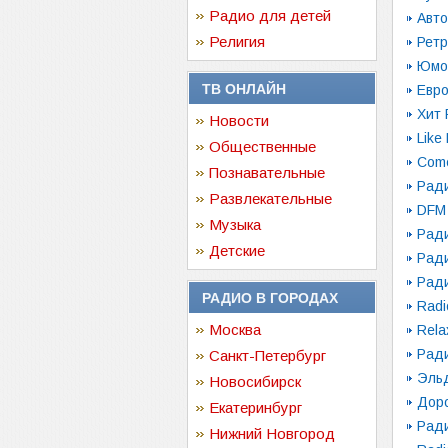
Радио для детей
Авт
Религия
Ретр
Юмо
ТВ ОНЛАЙН
Евр
Хит
Новости
Like
Общественные
Come
Познавательные
Рад
Развлекательные
DFM
Музыка
Рад
Детские
Рад
Рад
РАДИО В ГОРОДАХ
Radi
Москва
Rela
Рад
Санкт-Петербург
Эль
Новосибирск
Дор
Екатеринбург
Рад
Нижний Новгород