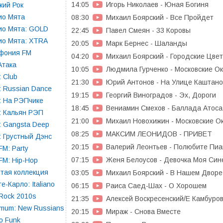
14:05
Игорь Николаев - Юная Богиня
кий Рок
ио Мята
08:30
Михаил Боярский - Все Пройдет
ио Мята: GOLD
22:45
Павел Смеян - 33 Коровы
ио Мята: XTRA
20:05
Марк Бернес - Шаланды
фония FM
04:20
Михаил Боярский - Городские Цве
Атака
10:05
Людмила Гурченко - Московские О
 Club
21:30
Юрий Антонов - На Улице Каштан
 Russian Dance
19:15
Георгий Виноградов - Эх, Дороги
: На РЭПчике
18:45
Вениамин Смехов - Баллада Атоса
: Кальян РЭП
21:00
Михаил Новохижин - Московские О
 Gangsta Deep
08:25
МАКСИМ ЛЕОНИДОВ - ПРИВЕТ
 Грустный Дэнс
20:15
Валерий Леонтьев - Полюбите Пиа
FM: Party
07:15
Женя Белоусов - Девочка Моя Син
FM: Hip-Hop
тая коллекция
03:05
Михаил Боярский - В Нашем Дворе
е-Карло: Italiano
06:15
Раиса Саед-Шах - О Хорошем
 Rock 2010s
21:35
Алексей Воскресенский/Е Камбуров
mum: New Russians
20:15
Мираж - Снова Вместе
o Funk