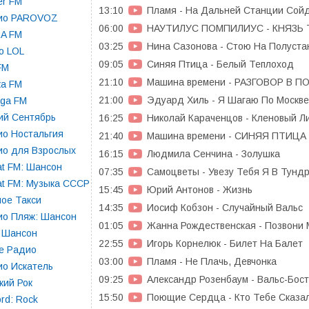
er FM
13:10
Пламя - На Дальней Станции Сой
ио PAROVOZ
06:00
НАУТИЛУС ПОМПИЛИУС - КНЯЗЬ
RA FM
03:25
Нина Сазонова - Стою На Полуста
o LOL
09:05
Синяя Птица - Белый Теплоход
 FM
21:10
Машина времени - РАЗГОВОР В П
ка FM
21:00
Эдуард Хиль - Я Шагаю По Москве
oga FM
ий Сентябрь
16:25
Николай Караченцов - Кленовый Л
о Ностальгия
21:40
Машина времени - СИНЯЯ ПТИЦА
ио для Взрослых
16:15
Людмила Сенчина - Золушка
t FM: Шансон
07:35
Самоцветы - Увезу Тебя Я В Тунд
t FM: Музыка СССР
15:45
Юрий Антонов - Жизнь
ое Такси
14:35
Иосиф Кобзон - Случайный Вальс
ио Пляж: Шансон
01:05
Жанна Рождественская - Позвони 
 Шансон
22:55
Игорь Корнелюк - Билет На Балет
е Радио
03:00
Пламя - Не Плачь, Девчонка
о Искатель
09:25
Александр Розенбаум - Вальс-Бос
кий Рок
15:50
Поющие Сердца - Кто Тебе Сказа
rd: Rock