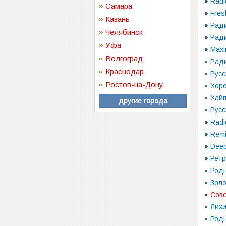
Radi
Самара
Fres
Казань
Рад
Челябинск
Ради
Уфа
Max
Волгоград
Рад
Краснодар
Русс
Ростов-на-Дону
Хор
Хай
другие города
Русс
Radi
Remi
Dee
Ретр
Род
Зол
Сове
Лих
Род