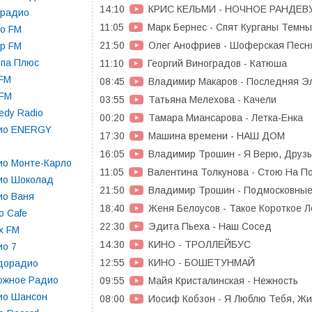
14:10
КРИС КЕЛЬМИ - НОЧНОЕ РАНДЕВ
орадио
11:05
Марк Бернес - Спят Курганы Темн
о FM
21:50
Олег Анофриев - Шоферская Песн
р FM
опа Плюс
11:10
Георгий Виноградов - Катюша
 FM
08:45
Владимир Макаров - Последняя Э
 FM
03:55
Татьяна Мелехова - Качели
dy Radio
00:20
Тамара Миансарова - Летка-Енка
ио ENERGY
17:30
Машина времени - НАШ ДОМ
16:05
Владимир Трошин - Я Верю, Друз
ио Монте-Карло
11:05
Валентина Толкунова - Стою На П
ио Шоколад
21:50
Владимир Трошин - Подмосковные
ио Ваня
18:40
Женя Белоусов - Такое Короткое Л
o Cafe
22:30
Эдита Пьеха - Наш Сосед
x FM
14:30
КИНО - ТРОЛЛЕЙБУС
ио 7
12:55
КИНО - БОШЕТУНМАЙ
дорадио
ожное Радио
09:55
Майя Кристалинская - Нежность
ио Шансон
08:00
Иосиф Кобзон - Я Люблю Тебя, Жи