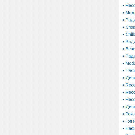
Reco
Мед
Рад
Спо
Chil
Ради
Вече
Рад
Modu
Пляж
Диск
Reco
Reco
Reco
Диск
Рек
Гоп 
Наф