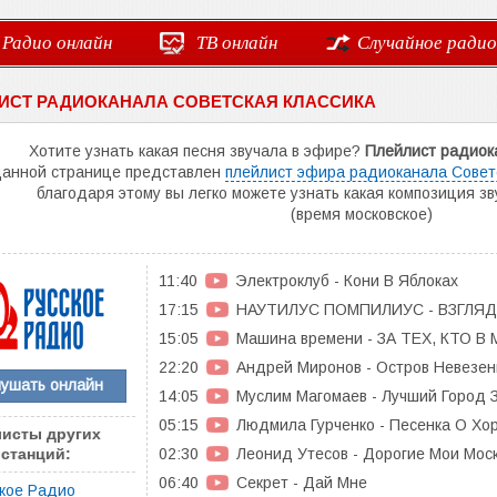
Радио онлайн
ТВ онлайн
Случайное радио
ИСТ РАДИОКАНАЛА СОВЕТСКАЯ КЛАССИКА
Хотите узнать какая песня звучала в эфире?
Плейлист радиока
данной странице представлен
плейлист эфира радиоканала Совет
благодаря этому вы легко можете узнать какая композиция з
(время московское)
11:40
Электроклуб - Кони В Яблоках
17:15
НАУТИЛУС ПОМПИЛИУС - ВЗГЛЯД
15:05
Машина времени - ЗА ТЕХ, КТО В
22:20
Андрей Миронов - Остров Невезен
лушать онлайн
14:05
Муслим Магомаев - Лучший Город 
05:15
Людмила Гурченко - Песенка О Х
исты других
02:30
Леонид Утесов - Дорогие Мои Мос
станций:
06:40
Секрет - Дай Мне
кое Радио