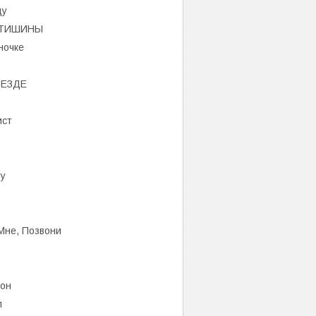
ду
 ТИШИНЫ
ночке
ОЕЗДЕ
ист
ру
Мне, Позвони
тон
л