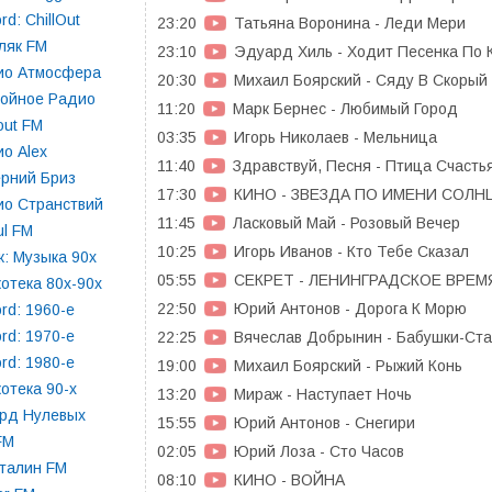
rd: ChillOut
23:20
Татьяна Воронина - Леди Мери
ляк FM
23:10
Эдуард Хиль - Ходит Песенка По 
ио Атмосфера
20:30
Михаил Боярский - Сяду В Скорый
койное Радио
11:20
Марк Бернес - Любимый Город
lout FM
03:35
Игорь Николаев - Мельница
о Alex
11:40
Здравствуй, Песня - Птица Счасть
рний Бриз
17:30
КИНО - ЗВЕЗДА ПО ИМЕНИ СОЛН
ио Странствий
11:45
Ласковый Май - Розовый Вечер
l FM
10:25
Игорь Иванов - Кто Тебе Сказал
: Музыка 90х
05:55
СЕКРЕТ - ЛЕНИНГРАДСКОЕ ВРЕМ
отека 80х-90х
22:50
Юрий Антонов - Дорога К Морю
rd: 1960-e
rd: 1970-e
22:25
Вячеслав Добрынин - Бабушки-Ст
rd: 1980-e
19:00
Михаил Боярский - Рыжий Конь
отека 90-х
13:20
Мираж - Наступает Ночь
орд Нулевых
15:55
Юрий Антонов - Снегири
FM
02:05
Юрий Лоза - Сто Часов
талин FM
08:10
КИНО - ВОЙНА