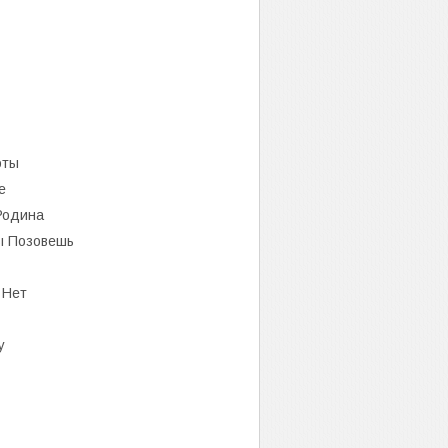
оты
е
Родина
ы Позовешь
 Нет
у