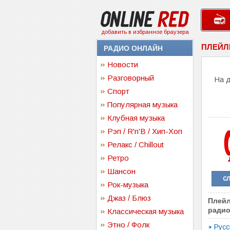
добавить в избранное браузера
ПЛЕЙЛ
РАДИО ОНЛАЙН
Новости
Разговорный
На 
Спорт
Популярная музыка
Клубная музыка
Рэп / R'n'B / Хип-Хоп
Релакс / Chillout
Ретро
Шансон
с
Рок-музыка
Джаз / Блюз
Плейл
радио
Классическая музыка
Этно / Фолк
Русс