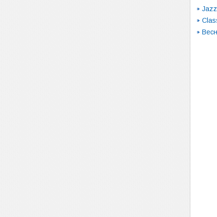
Jazz
Clas
Вес