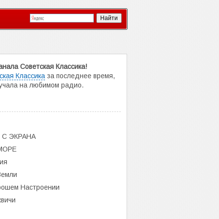
нала Советская Классика!
ская Классика
за последнее время,
вучала на любимом радио.
 С ЭКРАНА
 МОРЕ
ия
Земли
орошем Настроении
квичи