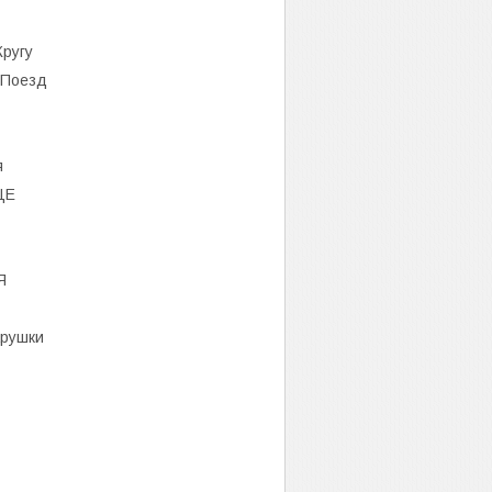
Кругу
 Поезд
я
ЦЕ
Я
арушки