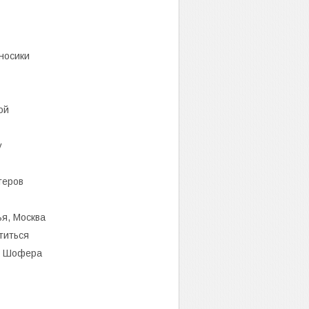
носики
ой
у
теров
я, Москва
титься
го Шофера