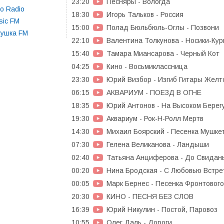
23:20
Песняры - Вологда
o Radio
18:30
Игорь Тальков - Россия
sic FM
15:00
Полад Бюльбюль-Оглы - Позвони
нушка FM
22:10
Валентина Толкунова - Носики-Кур
15:40
Тамара Миансарова - Черный Кот
04:25
Кино - Восьмиклассница
23:30
Юрий Визбор - Изгиб Гитары Желт
06:15
АКВАРИУМ - ПОЕЗД В ОГНЕ
18:35
Юрий Антонов - На Высоком Берег
19:30
Аквариум - Рок-Н-Ролл Мертв
14:30
Михаил Боярский - Песенка Мушке
07:30
Гелена Великанова - Ландыши
02:40
Татьяна Анциферова - До Свидань
00:20
Нина Бродская - С Любовью Встре
00:05
Марк Бернес - Песенка Фронтово
20:30
КИНО - ПЕСНЯ БЕЗ СЛОВ
16:39
Юрий Никулин - Постой, Паровоз
10:55
Олег Даль - Дороги