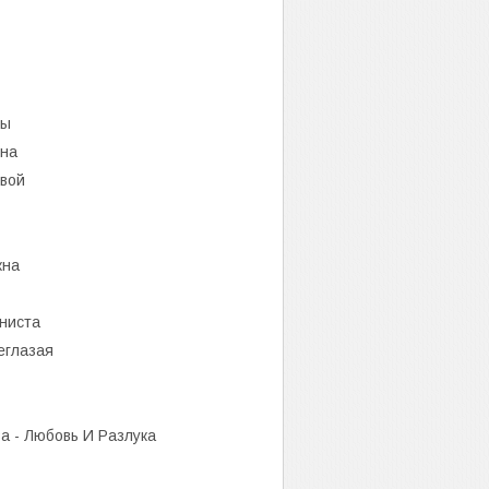
ты
кна
овой
кна
ниста
еглазая
а - Любовь И Разлука