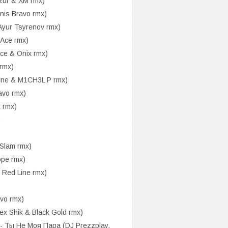
zur & XM rmx)
is Bravo rmx)
yur Tsyrenov rmx)
 Ace rmx)
ce & Onix rmx)
 rmx)
ine & M1CH3L P rmx)
avo rmx)
 rmx)
)
Slam rmx)
ope rmx)
 Red Line rmx)
vo rmx)
 Shik & Black Gold rmx)
ы Не Моя Пара (DJ Prezzplay,