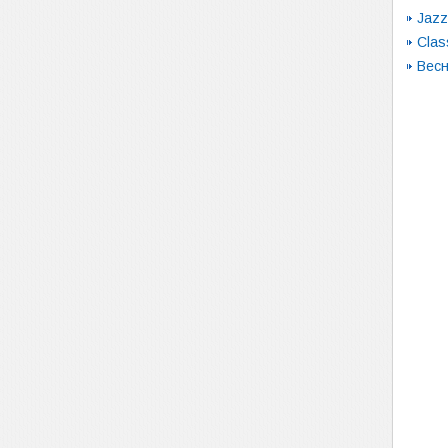
Jazz
Clas
Вес