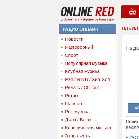
добавить в избранное браузера
ПЛЕЙЛИ
РАДИО ОНЛАЙН
Новости
Разговорный
На да
Спорт
Популярная музыка
Клубная музыка
Рэп / R'n'B / Хип-Хоп
Релакс / Chillout
Ретро
Шансон
с
Рок-музыка
Джаз / Блюз
Плейл
радио
Классическая музыка
Этно / Фолк
Русс