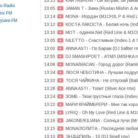
23:15
KARTASHOW - Ои хитрая, ои умная 
o Radio
23:05
JAMAN T - Зима (Ruslan Mishin & An
sic FM
13:14
MONA - Иордан (M1CH3L P & Red Li
нушка FM
13:12
КОСТА ЛАКОСТА - Белая ночь (Ind
13:10
МОТ - одинок.Net (Red Line & M1CH
13:05
NILETTO - Счастливым (Index-1 & Si
13:00
ANNA ASTI - По Барам (DJ Safiter r
12:55
DJ SMASH/POЕT - АТМЛ (MISHKA r
14:08
MONA/MACAN - Город дорог (Ramire
13:34
ЛЮСЯ ЧЕБОТИНА - Лучшая подруга 
13:32
ТОСЯ ЧАЙКИНА - Не отпускай (Bati
13:28
ANNA ASTI - Топит (Silver Ace rmx)
13:24
ЗОМБ - Твои грустные глаза (Index
13:22
МАРИ КРАЙМБРЕРИ - Мне так хорош
13:19
LYRIQ - Oh My Love (Red Line & M1
13:16
JAKONE/KILIANA - Солнца лучи (Mr 
13:15
MONA/ЛОЛИТА - Последняя любовь
13:13
ЭНДШПИЛЬ - 10 (DJ Smell rmx)