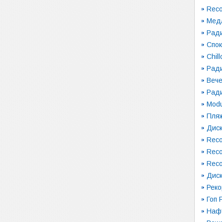
Reco
Мед
Рад
Спо
Chil
Ради
Вече
Рад
Modu
Пляж
Диск
Reco
Reco
Reco
Диск
Рек
Гоп 
Наф