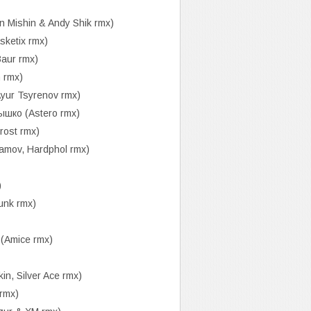
n Mishin & Andy Shik rmx)
ketix rmx)
aur rmx)
 rmx)
ur Tsyrenov rmx)
ко (Astero rmx)
rost rmx)
amov, Hardphol rmx)
)
unk rmx)
Amice rmx)
n, Silver Ace rmx)
 rmx)