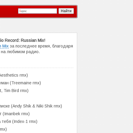
o Record: Russian Mix!
 Mix
за последнее время, благодаря
а на любимом радио.
esthetics rmx)
ан (Treemaine rmx)
, Tim Bird rmx)
ке (Andy Shik & Niki Shik rmx)
 (Imanbek rmx)
тебя (Index-1 rmx)
rmx)