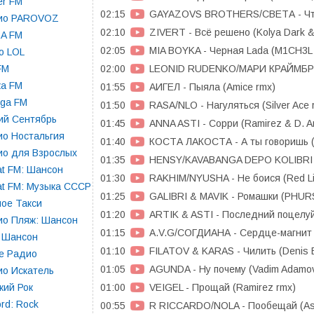
er FM
02:15
GAYAZOVS BROTHERS/СВЕТА - Что м
ио PAROVOZ
02:10
ZIVERT - Всё решено (Kolya Dark 
RA FM
02:05
MIA BOYKA - Черная Lada (M1CH3L 
o LOL
02:00
LEONID RUDENKO/МАРИ КРАЙМБРЕРИ
 FM
ка FM
01:55
АИГЕЛ - Пыяла (Amice rmx)
oga FM
01:50
RASA/NLO - Нагуляться (Silver Ace 
ий Сентябрь
01:45
ANNA ASTI - Сорри (Ramirez & D. A
о Ностальгия
01:40
КОСТА ЛАКОСТА - А ты говоришь (
ио для Взрослых
01:35
HENSY/KAVABANGA DEPO KOLIBRI -
t FM: Шансон
01:30
RAKHIM/NYUSHA - Не боися (Red L
t FM: Музыка СССР
01:25
GALIBRI & MAVIK - Ромашки (PHURS
ое Такси
01:20
ARTIK & ASTI - Последний поцелуй 
ио Пляж: Шансон
01:15
A.V.G/СОГДИАНА - Сердце-магнит (
 Шансон
01:10
FILATOV & KARAS - Чилить (Denis 
е Радио
01:05
AGUNDA - Ну почему (Vadim Adamov
о Искатель
01:00
VEIGEL - Прощай (Ramirez rmx)
кий Рок
rd: Rock
00:55
R RICCARDO/NOLA - Пообещай (Ask