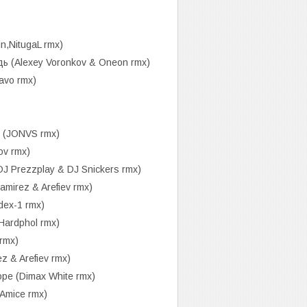
)
n,NitugaL rmx)
 (Alexey Voronkov & Oneon rmx)
avo rmx)
о (JONVS rmx)
ov rmx)
 Prezzplay & DJ Snickers rmx)
mirez & Arefiev rmx)
ex-1 rmx)
Hardphol rmx)
rmx)
 & Arefiev rmx)
е (Dimax White rmx)
Amice rmx)