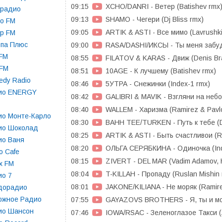
09:15
XCHO/DANRI - Ветер (Batishev rmx
орадио
09:13
SHAMO - Чегери (Dj Bliss rmx)
о FM
09:05
ARTIK & ASTI - Все мимо (Lavrushki
р FM
опа Плюс
09:00
RASA/DASHI/ИКСЫ - Ты меня забудь
 FM
08:55
FILATOV & KARAS - Движ (Denis Br
 FM
08:51
10AGE - К лучшему (Batishev rmx)
dy Radio
08:46
5УТРА - Снежинки (Index-1 rmx)
ио ENERGY
08:42
GALIBRI & MAVIK - Взгляни на неб
08:40
WALLEM - Харизма (Ramirez & Pavl
ио Монте-Карло
08:30
BAHH TEE/TURKEN - Путь к тебе (DJ
ио Шоколад
08:25
ARTIK & ASTI - Быть счастливои (Ra
ио Ваня
08:20
ОЛЬГА СЕРЯБКИНА - Одиночка (Ind
o Cafe
08:15
ZIVERT - DEL MAR (Vadim Adamov, 
x FM
08:04
T-KILLAH - Пропаду (Ruslan Mishin 
ио 7
08:01
JAKONE/KILIANA - Не моряк (Ramirez
дорадио
ожное Радио
07:55
GAYAZOVS BROTHERS - Я, ты и мор
ио Шансон
07:46
IOWA/RSAC - Зеленоглазое Такси (