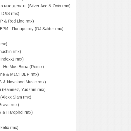
не делать (Silver Ace & Onix rmx)
& D&S rmx)
P & Red Line rmx)
 - Понарошку (DJ Safiter rmx)
rmx)
nuchin rmx)
Index-1 rmx)
 Не Моя Вина (Remix)
ine & M1CH3L P rmx)
 & Novoland Music rmx)
(Ramirez, Yudzhin rmx)
Alexx Slam rmx)
Bravo rmx)
 & Hardphol rmx)
etix rmx)