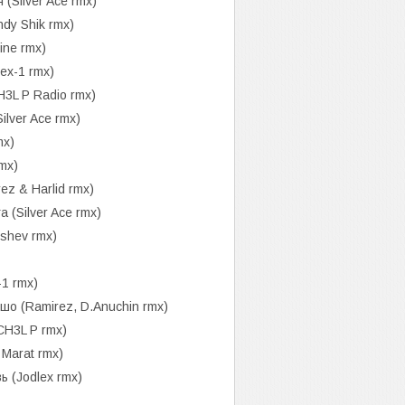
(Silver Ace rmx)
dy Shik rmx)
ne rmx)
ex-1 rmx)
3L P Radio rmx)
lver Ace rmx)
mx)
mx)
z & Harlid rmx)
(Silver Ace rmx)
shev rmx)
-1 rmx)
о (Ramirez, D.Anuchin rmx)
CH3L P rmx)
Marat rmx)
 (Jodlex rmx)