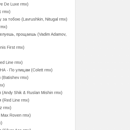
ive De Luxe rmx)
 rmx)
за тобою (Lavrushkin, Nitugal rmx)
rmx)
уешь, прощаешь (Vadim Adamov,
s First rmx)
d Line rmx)
- По улицам (Colett rmx)
(Batishev rmx)
mx)
(Andy Shik & Ruslan Mishin rmx)
 (Red Line rmx)
z rmx)
, Max Roven rmx)
x)