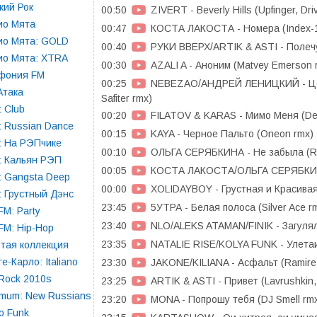
кий Рок
00:50
ZIVERT - Beverly Hills (Upfinger, Dr
ио Мята
00:47
КОСТА ЛАКОСТА - Номера (Index-1
ио Мята: GOLD
00:40
РУКИ ВВЕРХ/ARTIK & ASTI - Полечу 
ио Мята: XTRA
00:30
AZALI A - Аноним (Matvey Emerson 
фония FM
00:25
NEBEZAO/АНДРЕЙ ЛЕНИЦКИЙ - Цел
Атака
Safiter rmx)
 Club
00:20
FILATOV & KARAS - Мимо Меня (Deni
 Russian Dance
00:15
KAYA - Черное Пальто (Oneon rmx)
: На РЭПчике
00:10
ОЛЬГА СЕРЯБКИНА - Не забыла (Re
: Кальян РЭП
00:05
КОСТА ЛАКОСТА/ОЛЬГА СЕРЯБКИНА 
 Gangsta Deep
00:00
XOLIDAYBOY - Грустная и Красивая 
 Грустный Дэнс
23:45
5УТРА - Белая полоса (Silver Ace r
FM: Party
23:40
NLO/ALEKS ATAMAN/FINIK - Загулял 
FM: Hip-Hop
23:35
NATALIE RISE/KOLYA FUNK - Улетаи
тая коллекция
е-Карло: Italiano
23:30
JAKONE/KILIANA - Асфальт (Ramire
 Rock 2010s
23:25
ARTIK & ASTI - Привет (Lavrushkin
mum: New Russians
23:20
MONA - Попрошу тебя (DJ Smell rm
o Funk