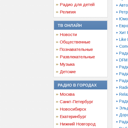
Радио для детей
Авт
Религия
Ретр
Юмо
ТВ ОНЛАЙН
Евр
Хит
Новости
Like
Общественные
Come
Познавательные
Рад
Развлекательные
DFM
Музыка
Рад
Детские
Рад
Рад
РАДИО В ГОРОДАХ
Radi
Москва
Rela
Рад
Санкт-Петербург
Эль
Новосибирск
Дор
Екатеринбург
Рад
Нижний Новгород