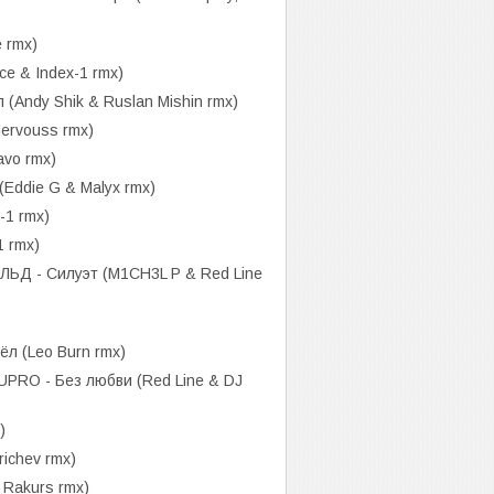
e rmx)
ce & Index-1 rmx)
(Andy Shik & Ruslan Mishin rmx)
rvouss rmx)
avo rmx)
Eddie G & Malyx rmx)
-1 rmx)
1 rmx)
 - Силуэт (M1CH3L P & Red Line
л (Leo Burn rmx)
RO - Без любви (Red Line & DJ
)
richev rmx)
 Rakurs rmx)