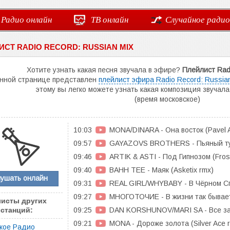
Радио онлайн
ТВ онлайн
Случайное радио
СТ RADIO RECORD: RUSSIAN MIX
Хотите узнать какая песня звучала в эфире?
Плейлист Radi
нной странице представлен
плейлист эфира Radio Record: Russian
этому вы легко можете узнать какая композиция звучал
(время московское)
10:03
MONA/DINARA - Она восток (Pavel A
09:57
GAYAZOVS BROTHERS - Пьяный тум
09:46
ARTIK & ASTI - Под Гипнозом (Frost
09:40
BAHH TEE - Маяк (Asketix rmx)
лушать онлайн
09:31
REAL GIRL/WHYBABY - В Чёрном Спис
09:27
МНОГОТОЧИЕ - В жизни так бывает
исты других
09:25
DAN KORSHUNOV/MARI SA - Все за 
станций:
09:21
MONA - Дороже золота (Silver Ace 
кое Радио