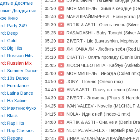
05:55
DJ PILIGRIM - Ты меня забудь (Gla
здатые Десятые
05:50
МОЯ МИШЕЛЬ - Зима в сердце (Den
повые Двадцатые
05:40
МАРИ КРАЙМБРЕРИ - Если устал (A
кое Кино
05:30
ARTIK & ASTI - Очень-очень (Silver
rd: Party 24/7
05:25
RASA/DASHI - Baby Tonight (Silver A
rd: Deep
rd: Gold
05:20
ZIVERT - Life (Lavrushkin, Mephisto
rd: Big Hits
05:15
ЛИНОЧКА ЛИ - Любить тебя (Red L
rd: Russian Hits
05:10
СКАТТЛ - Опять пропаду (Denis Br
rd: Russian Mix
05:05
ЛЮСЯ ЧЕБОТИНА - Каблук (Asketix
rd: Summer Dance
05:00
МОЯ МИШЕЛЬ - Иногда (Colett rmx
rd: 10s Dance
04:50
JONY - Помню (Oneon rmx)
rd: Eurodance
04:40
ANNA ASTI - Плачу на техно (Alexx 
rd: Latina Dance
04:30
ZIVERT - Эгоистка (Phurs & Hardd
rd: На Хайпе
04:25
IVAN VALEEV - Novella (M1CH3L P &
rd: Маятник Фуко
04:15
NOLA - Иди к ней (Index-1 rmx)
rd: Black
04:00
ARTIK & ASTI - Она не я (Denis Bra
rd: Rap Hits
03:55
NECHAEV/REFLEX - Первый раз (Alex
rd: Rap Classics
rd: Reggae
03:45
ДИМА БИЛАН/МАРИ КРАЙМБРЕРИ - Т