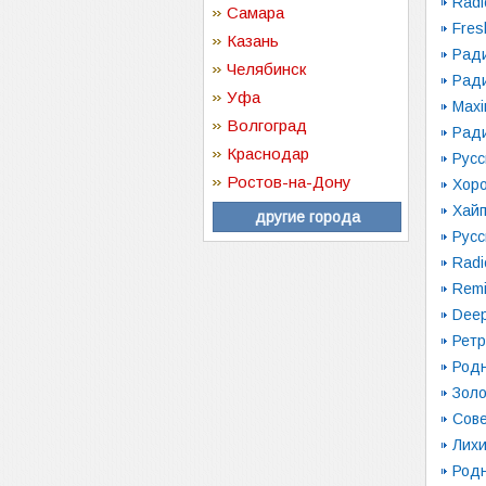
Radi
Самара
Fres
Казань
Рад
Челябинск
Ради
Уфа
Max
Волгоград
Рад
Краснодар
Русс
Ростов-на-Дону
Хор
Хай
другие города
Русс
Radi
Remi
Dee
Ретр
Род
Зол
Сове
Лих
Род