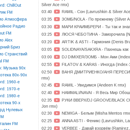
Silver Ace rmx)
rd: ChillOut
03:40
RAMIL - Сон (Lavrushkin & Silver Ac
ляк FM
03:35
ЗОМБ/NOLA - По прежнему (Silver A
ио Атмосфера
койное Радио
03:30
МАРИ КРАИМБРЕРИ - Ты так и знал 
lout FM
03:25
ЛЮСЯ ЧЕБОТИНА - Заморочила (Ne
о Alex
03:20
ARTIK & ASTI - Гармония (Denis Br
рний Бриз
03:05
SOLIDNAYA/SAKXRA - Пахнешь как (
ио Странствий
03:00
DJ DIMIXER/ЗОМБ - Мон Ами (Index
l FM
02:55
FILATOV & KARAS - Иногда (Index-
: Музыка 90х
02:50
ВАНЯ ДМИТРИЕНКО/АНЯ ПЕРЕСИЛЬД
отека 80х-90х
rmx)
rd: 1960-e
02:45
RAMIL - Увидимся (Andeen K rmx)
rd: 1970-e
02:40
HAMMALI/NAVAI - Я Весь Мир Обошё
rd: 1980-e
02:35
РУКИ ВВЕРХ/DJ GROOVE/BLACK CUP
отека 90-х
Jon rmx)
орд Нулевых
02:30
NEMIGA - Белым (Misha Mentos rmx
FM
02:25
ANNA ASTI - Феникс (Lavrushkin, La
талин FM
02:20
VERBEE - Давай взорвём (Ramirez,