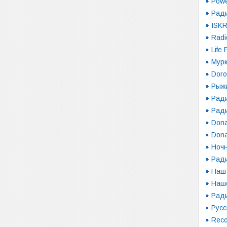
Pow
Рад
ISK
Radi
Life
Мур
Dor
Рыж
Ради
Рад
Dona
Dona
Ночн
Рад
Наш
Наш
Ради
Русс
Reco