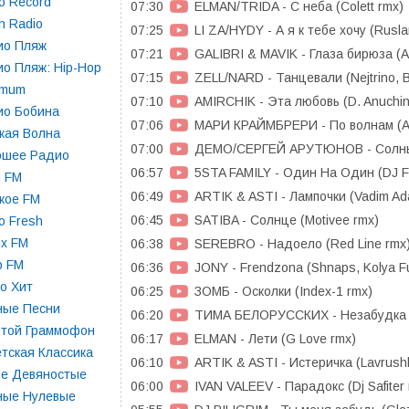
o Record
07:30
ELMAN/TRIDA - С неба (Colett rmx)
h Radio
07:25
LI ZA/HYDY - А я к тебе хочу (Rusla
ио Пляж
07:21
GALIBRI & MAVIK - Глаза бирюза (As
о Пляж: Hip-Hop
07:15
ZELL/NARD - Танцевали (Nejtrino, B
imum
07:10
AMIRCHIK - Эта любовь (D. Anuchin
ио Бобина
07:06
МАРИ КРАЙМБРЕРИ - По волнам (Ay
кая Волна
07:00
ДЕМО/СЕРГЕЙ АРУТЮНОВ - Солныш
ошее Радио
06:57
5STA FAMILY - Один На Один (DJ F
п FM
06:49
ARTIK & ASTI - Лампочки (Vadim Ad
кое FM
06:45
SATIBA - Солнце (Motivee rmx)
o Fresh
x FM
06:38
SEREBRO - Надоело (Red Line rmx
p FM
06:36
JONY - Frendzona (Shnaps, Kolya F
о Хит
06:25
ЗОМБ - Осколки (Index-1 rmx)
ные Песни
06:20
ТИМА БЕЛОРУССКИХ - Незабудка (
отой Граммофон
06:17
ELMAN - Лети (G Love rmx)
тская Классика
06:10
ARTIK & ASTI - Истеричка (Lavrushki
ие Девяностые
06:00
IVAN VALEEV - Парадокс (Dj Safiter
ные Нулевые