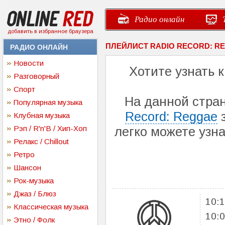
Радио онлайн
добавить в избранное браузера
ПЛЕЙЛИСТ RADIO RECORD: R
РАДИО ОНЛАЙН
Новости
Хотите узнать 
Разговорный
Спорт
На данной стра
Популярная музыка
Record: Reggae
з
Клубная музыка
Рэп / R'n'B / Хип-Хоп
легко можете узн
Релакс / Chillout
Ретро
Шансон
Рок-музыка
Джаз / Блюз
10:
Классическая музыка
10:
Этно / Фолк