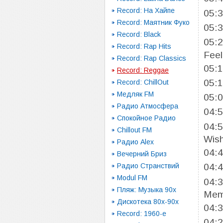
Record: На Хайпе
05:
Record: Маятник Фуко
05:
Record: Black
05:
Record: Rap Hits
Feel
Record: Rap Classics
05:
Record: Reggae
05:
Record: ChillOut
Медляк FM
05:
Радио Атмосфера
04:
Спокойное Радио
04:
Chillout FM
Wis
Радио Alex
04:
Вечерний Бриз
Радио Странствий
04:
Modul FM
04:
Пляж: Музыка 90х
Mem
Дискотека 80х-90х
04:
Record: 1960-e
04: