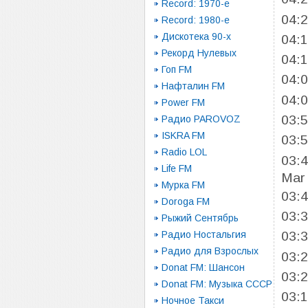
Record: 1970-e
04:
Record: 1980-e
Дискотека 90-х
04:
Рекорд Нулевых
04:
Гоп FM
04:
Нафталин FM
04:
Power FM
03:
Радио PAROVOZ
ISKRA FM
03:
Radio LOL
03:
Life FM
Mar
Мурка FM
03:
Doroga FM
03:
Рыжий Сентябрь
Радио Ностальгия
03:
Радио для Взрослых
03:
Donat FM: Шансон
03:
Donat FM: Музыка СССР
03:
Ночное Такси