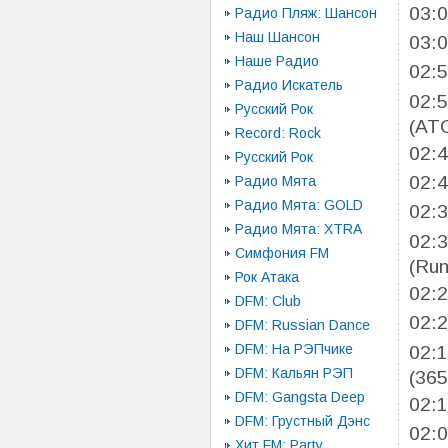
03:
Радио Пляж: Шансон
Наш Шансон
03:
Наше Радио
02:
Радио Искатель
02:
Русский Рок
(AT
Record: Rock
02:
Русский Рок
02:
Радио Мята
Радио Мята: GOLD
02:
Радио Мята: XTRA
02:
Симфония FM
(Ru
Рок Атака
02:
DFM: Club
02:
DFM: Russian Dance
DFM: На РЭПчике
02:
DFM: Кальян РЭП
(365
DFM: Gangsta Deep
02:
DFM: Грустный Дэнс
02:
Хит FM: Party