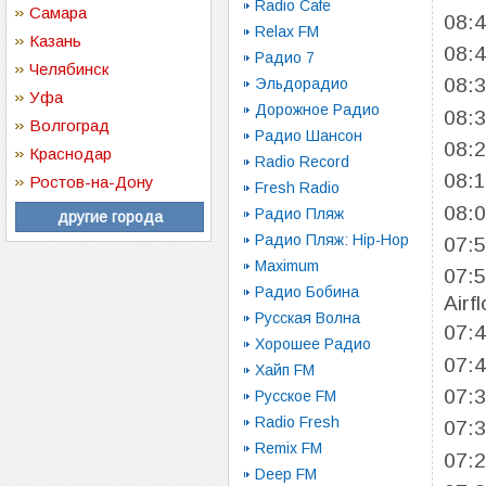
Radio Cafe
Самара
08:
Relax FM
Казань
08:
Радио 7
Челябинск
08:
Эльдорадио
Уфа
Дорожное Радио
08:
Волгоград
Радио Шансон
08:
Краснодар
Radio Record
08:
Ростов-на-Дону
Fresh Radio
08:
Радио Пляж
другие города
Радио Пляж: Hip-Hop
07:
Maximum
07:
Радио Бобина
Airf
Русская Волна
07:
Хорошее Радио
07:
Хайп FM
07:
Русское FM
Radio Fresh
07:
Remix FM
07:
Deep FM