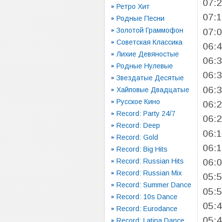
07:
Ретро Хит
07:
Родные Песни
Золотой Граммофон
07:
Советская Классика
06:
Лихие Девяностые
06:
Родные Нулевые
06:
Звездатые Десятые
06:
Хайповые Двадцатые
Русское Кино
06:
Record: Party 24/7
06:
Record: Deep
06:
Record: Gold
06:
Record: Big Hits
Record: Russian Hits
06:
Record: Russian Mix
05:
Record: Summer Dance
05:
Record: 10s Dance
05:
Record: Eurodance
05:
Record: Latina Dance