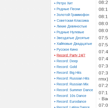
08:
Ретро Хит
08:
Родные Песни
Золотой Граммофон
08:
Советская Классика
08:
Лихие Девяностые
08:
Родные Нулевые
07:
Звездатые Десятые
Хайповые Двадцатые
07:
Русское Кино
07:
Record: Party 24/7
07:
Record: Deep
07:
Record: Gold
07:
Record: Big Hits
Record: Russian Hits
rmx
Record: Russian Mix
07:
Record: Summer Dance
07:
Record: 10s Dance
- B
Record: Eurodance
07:
Record: Latina Dance