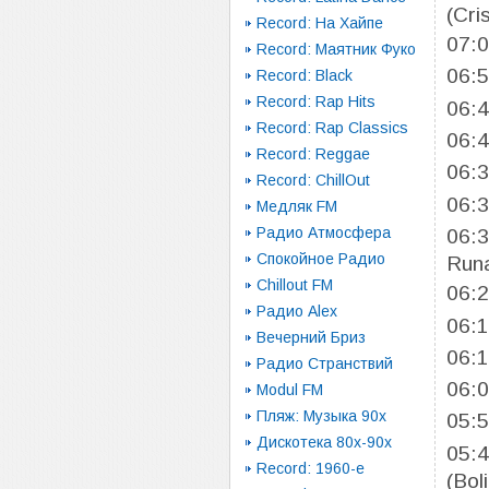
(Cri
Record: На Хайпе
07:
Record: Маятник Фуко
06:
Record: Black
Record: Rap Hits
06:
Record: Rap Classics
06:
Record: Reggae
06:
Record: ChillOut
06:
Медляк FM
Радио Атмосфера
06:
Спокойное Радио
Run
Chillout FM
06:
Радио Alex
06:
Вечерний Бриз
06:
Радио Странствий
06:
Modul FM
Пляж: Музыка 90х
05:
Дискотека 80х-90х
05:
Record: 1960-e
(Bol