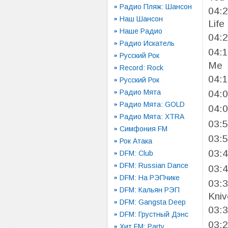
Радио Пляж: Шансон
04:
Наш Шансон
Life
Наше Радио
04:
Радио Искатель
04:
Русский Рок
Me
Record: Rock
04:
Русский Рок
Радио Мята
04:
Радио Мята: GOLD
04:
Радио Мята: XTRA
03:
Симфония FM
03:
Рок Атака
03:
DFM: Club
DFM: Russian Dance
03:
DFM: На РЭПчике
03:
DFM: Кальян РЭП
Kniv
DFM: Gangsta Deep
03:
DFM: Грустный Дэнс
03:
Хит FM: Party