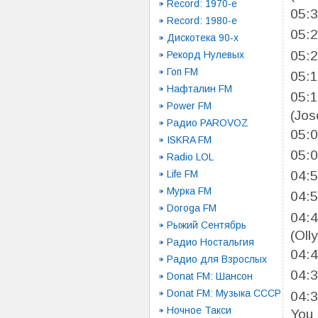
Record: 1970-e
05:
Record: 1980-e
05:
Дискотека 90-х
05:
Рекорд Нулевых
Гоп FM
05:
Нафталин FM
05:
Power FM
(Jos
Радио PAROVOZ
05:
ISKRA FM
05:
Radio LOL
Life FM
04:
Мурка FM
04:
Doroga FM
04:
Рыжий Сентябрь
(Oll
Радио Ностальгия
04:
Радио для Взрослых
04:
Donat FM: Шансон
Donat FM: Музыка СССР
04:
Ночное Такси
You 