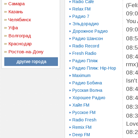
Radio Cafe
Самара
(Fel
Relax FM
Казань
09:
Радио 7
Челябинск
You 
Эльдорадио
Уфа
09:
Дорожное Радио
Волгоград
08:
Радио Шансон
Краснодар
Radio Record
08:
Ростов-на-Дону
Fresh Radio
08:
Радио Пляж
другие города
rmx
Радио Пляж: Hip-Hop
08:
Maximum
Isn'
Радио Бобина
08:
Русская Волна
08:
Хорошее Радио
Хайп FM
08:
Русское FM
08:
Radio Fresh
Lov
Remix FM
08:
Deep FM