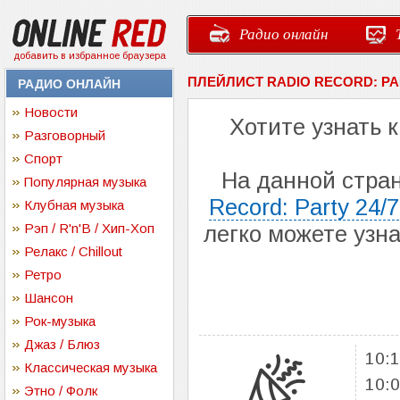
Радио онлайн
добавить в избранное браузера
ПЛЕЙЛИСТ RADIO RECORD: PAR
РАДИО ОНЛАЙН
Новости
Хотите узнать 
Разговорный
Спорт
На данной стра
Популярная музыка
Record: Party 24/7
Клубная музыка
Рэп / R'n'B / Хип-Хоп
легко можете узн
Релакс / Chillout
Ретро
Шансон
Рок-музыка
Джаз / Блюз
10:
Классическая музыка
10:
Этно / Фолк