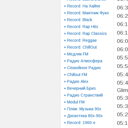
Record: На Хайпе
06:
Record: Маятник Фуко
06:
Record: Black
06:
Record: Rap Hits
06:
Record: Rap Classics
06:
Record: Reggae
Record: ChillOut
06:
Медляк FM
05:
Радио Атмосфера
05:
Спокойное Радио
05:
Chillout FM
Радио Alex
05:
Вечерний Бриз
Gli
Радио Странствий
05:
Modul FM
05:
Пляж: Музыка 90х
05:
Дискотека 80х-90х
05:
Record: 1960-e