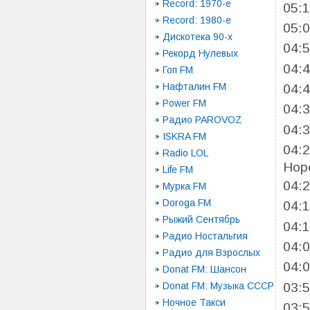
Record: 1970-e
05:
Record: 1980-e
05:
Дискотека 90-х
04:
Рекорд Нулевых
04:
Гоп FM
Нафталин FM
04:
Power FM
04:
Радио PAROVOZ
04:
ISKRA FM
04:
Radio LOL
Hop
Life FM
04:
Мурка FM
Doroga FM
04:
Рыжий Сентябрь
04:
Радио Ностальгия
04:
Радио для Взрослых
04:
Donat FM: Шансон
03:
Donat FM: Музыка СССР
Ночное Такси
03: