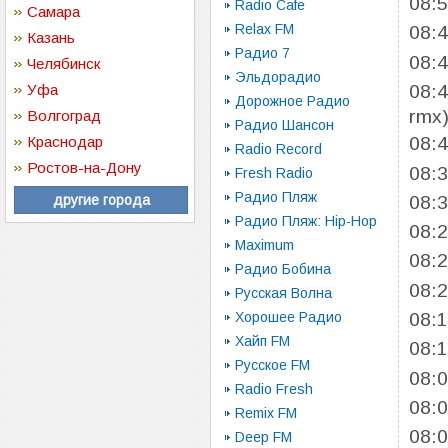
08:
Radio Cafe
Самара
Relax FM
08:
Казань
Радио 7
08:
Челябинск
Эльдорадио
08:
Уфа
Дорожное Радио
rmx
Волгоград
Радио Шансон
Краснодар
08:
Radio Record
Ростов-на-Дону
08:
Fresh Radio
Радио Пляж
08:
другие города
Радио Пляж: Hip-Hop
08:
Maximum
08:
Радио Бобина
08:
Русская Волна
Хорошее Радио
08:
Хайп FM
08:
Русское FM
08:
Radio Fresh
08:
Remix FM
08:
Deep FM