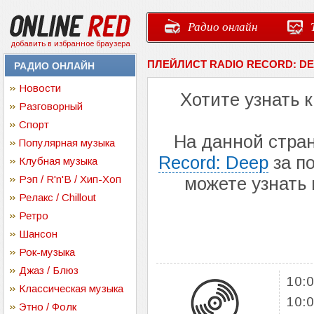
Радио онлайн
добавить в избранное браузера
ПЛЕЙЛИСТ RADIO RECORD: D
РАДИО ОНЛАЙН
Новости
Хотите узнать 
Разговорный
Спорт
На данной стра
Популярная музыка
Record: Deep
за по
Клубная музыка
Рэп / R'n'B / Хип-Хоп
можете узнать
Релакс / Chillout
Ретро
Шансон
Рок-музыка
Джаз / Блюз
10:
Классическая музыка
10:
Этно / Фолк