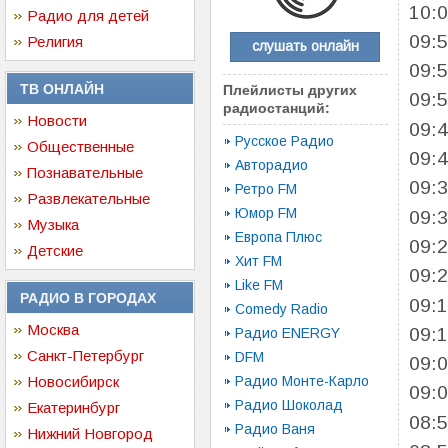
10:
Радио для детей
09:
Религия
слушать онлайн
09:
ТВ ОНЛАЙН
Плейлисты других
09:
радиостанций:
Новости
09:
Русское Радио
Общественные
09:
Авторадио
Познавательные
09:
Ретро FM
Развлекательные
Юмор FM
09:
Музыка
Европа Плюс
09:
Детские
Хит FM
09:
Like FM
РАДИО В ГОРОДАХ
09:
Comedy Radio
Москва
09:
Радио ENERGY
Санкт-Петербург
DFM
09:
Новосибирск
Радио Монте-Карло
09:
Радио Шоколад
Екатеринбург
08:
Радио Ваня
Нижний Новгород