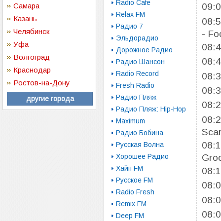
Radio Cafe
Самара
09:
Relax FM
Казань
08:
Радио 7
Челябинск
- Fo
Эльдорадио
Уфа
08:
Дорожное Радио
Волгоград
08:
Радио Шансон
Краснодар
Radio Record
08:
Ростов-на-Дону
Fresh Radio
08:
Радио Пляж
другие города
08:
Радио Пляж: Hip-Hop
08:
Maximum
Scar
Радио Бобина
08:
Русская Волна
Хорошее Радио
Gro
Хайп FM
08:
Русское FM
08:
Radio Fresh
08:
Remix FM
08:
Deep FM