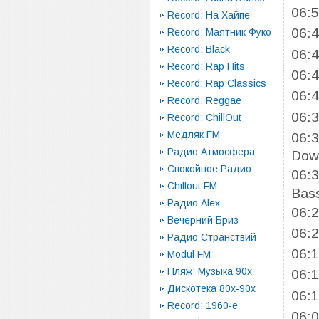
06:
Record: На Хайпе
06:
Record: Маятник Фуко
Record: Black
06:
Record: Rap Hits
06:
Record: Rap Classics
06:
Record: Reggae
06:
Record: ChillOut
Медляк FM
06:
Радио Атмосфера
Dow
Спокойное Радио
06:
Chillout FM
Bass
Радио Alex
06:
Вечерний Бриз
06:
Радио Странствий
06:
Modul FM
Пляж: Музыка 90х
06:
Дискотека 80х-90х
06:
Record: 1960-e
06: