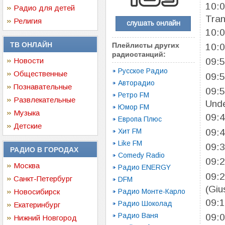
10:
Радио для детей
Tran
Религия
слушать онлайн
10:
ТВ ОНЛАЙН
Плейлисты других
10:
радиостанций:
Новости
09:
Русское Радио
Общественные
09:
Авторадио
Познавательные
09:
Ретро FM
Развлекательные
Und
Юмор FM
Музыка
09:
Европа Плюс
Детские
09:
Хит FM
Like FM
09:
РАДИО В ГОРОДАХ
Comedy Radio
09:
Москва
Радио ENERGY
09:
Санкт-Петербург
DFM
(Giu
Новосибирск
Радио Монте-Карло
09:
Радио Шоколад
Екатеринбург
Радио Ваня
09:
Нижний Новгород