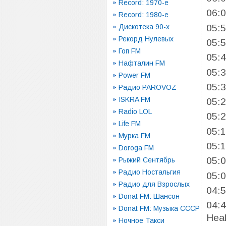
Record: 1970-e
06:
Record: 1980-e
05:
Дискотека 90-х
Рекорд Нулевых
05:
Гоп FM
05:
Нафталин FM
05:
Power FM
05:
Радио PAROVOZ
ISKRA FM
05:
Radio LOL
05:
Life FM
05:
Мурка FM
05:
Doroga FM
05:
Рыжий Сентябрь
Радио Ностальгия
05:
Радио для Взрослых
04:
Donat FM: Шансон
04:
Donat FM: Музыка СССР
Heal
Ночное Такси