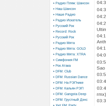
04:
Радио Пляж: Шансон
Наш Шансон
04:
Наше Радио
04:
Радио Искатель
04:
Русский Рок
Ulti
Record: Rock
04:
Русский Рок
Ant
Радио Мята
04:
Радио Мята: GOLD
Радио Мята: XTRA
04:
Симфония FM
03:
Рок Атака
Sao
DFM: Club
03:
DFM: Russian Dance
03:
DFM: На РЭПчике
03:
DFM: Кальян РЭП
rmx
DFM: Gangsta Deep
DFM: Грустный Дэнс
03:
Хит FM: Party