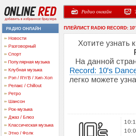
Радио онлайн
добавить в избранное браузера
ПЛЕЙЛИСТ RADIO RECORD: 10
РАДИО ОНЛАЙН
Новости
Хотите узнать 
Разговорный
Спорт
На данной стра
Популярная музыка
Record: 10's Danc
Клубная музыка
Рэп / R'n'B / Хип-Хоп
легко можете узн
Релакс / Chillout
Ретро
Шансон
Рок-музыка
Джаз / Блюз
10:
Классическая музыка
10:
Этно / Фолк