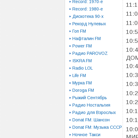
Record: 1970-e
11:
Record: 1980-e
11:
Дискотека 90-х
11:
Рекорд Нулевых
10:
Гоп FM
Нафталин FM
10:
Power FM
10:
Радио PAROVOZ
ДО
ISKRA FM
10:
Radio LOL
10:
Life FM
Мурка FM
10:
Doroga FM
10:
Рыжий Сентябрь
10:
Радио Ностальгия
10:
Радио для Взрослых
10:
Donat FM: Шансон
Donat FM: Музыка СССР
10:
Ночное Такси
МИ