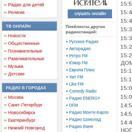
15:
Радио для детей
15:
Религия
слушать онлайн
15:
ТВ ОНЛАЙН
Плейлисты других
15:
радиостанций:
Новости
15:
Русское Радио
Общественные
15:
Авторадио
Познавательные
15:
Ретро FM
Развлекательные
ДО
Юмор FM
Музыка
Европа Плюс
15:
Детские
Хит FM
15:
Like FM
15:
РАДИО В ГОРОДАХ
Comedy Radio
15:
Москва
Радио ENERGY
14:
Санкт-Петербург
DFM
Новосибирск
Радио Монте-Карло
14:
Радио Шоколад
Екатеринбург
14:
Радио Ваня
Нижний Новгород
НОГ