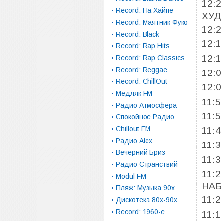
12:
Record: На Хайпе
ХУД
Record: Маятник Фуко
12:
Record: Black
12:
Record: Rap Hits
12:
Record: Rap Classics
Record: Reggae
12:
Record: ChillOut
12:
Медляк FM
11:
Радио Атмосфера
11:
Спокойное Радио
Chillout FM
11:
Радио Alex
11:
Вечерний Бриз
11:
Радио Странствий
11:
Modul FM
НАБ
Пляж: Музыка 90х
11:
Дискотека 80х-90х
Record: 1960-e
11: