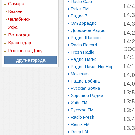
Radio Cafe
Самара
14:
Relax FM
Казань
14:
Радио 7
Челябинск
14:
Эльдорадио
Уфа
Дорожное Радио
14:
Волгоград
Радио Шансон
14:
Краснодар
Radio Record
DO
Ростов-на-Дону
Fresh Radio
14:
Радио Пляж
другие города
14:
Радио Пляж: Hip-Hop
Maximum
14:
Радио Бобина
14:
Русская Волна
13:
Хорошее Радио
13:
Хайп FM
13:
Русское FM
Radio Fresh
13:
Remix FM
13:
Deep FM