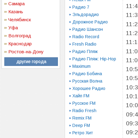
Самара
11:
Радио 7
Казань
11:
Эльдорадио
Челябинск
Дорожное Радио
11:
Уфа
Радио Шансон
11:
Волгоград
Radio Record
11:
Краснодар
Fresh Radio
11:
Ростов-на-Дону
Радио Пляж
Радио Пляж: Hip-Hop
11:
другие города
Maximum
10:
Радио Бобина
10:
Русская Волна
10:
Хорошее Радио
10:
Хайп FM
Русское FM
10:
Radio Fresh
09:
Remix FM
09:
Deep FM
09:
Ретро Хит