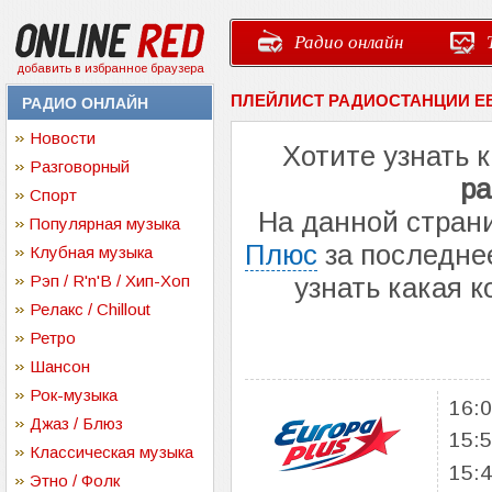
Радио онлайн
добавить в избранное браузера
ПЛЕЙЛИСТ РАДИОСТАНЦИИ Е
РАДИО ОНЛАЙН
Новости
Хотите узнать 
Разговорный
ра
Спорт
На данной стран
Популярная музыка
Плюс
за последнее
Клубная музыка
Рэп / R'n'B / Хип-Хоп
узнать какая 
Релакс / Chillout
Ретро
Шансон
Рок-музыка
16:
Джаз / Блюз
15:
Классическая музыка
15:
Этно / Фолк