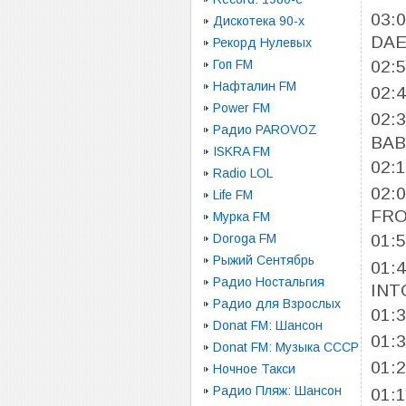
03:
Дискотека 90-х
DAE
Рекорд Нулевых
02:
Гоп FM
Нафталин FM
02:
Power FM
02:
Радио PAROVOZ
BAB
ISKRA FM
02:
Radio LOL
02:
Life FM
FRO
Мурка FM
Doroga FM
01:
Рыжий Сентябрь
01:
Радио Ностальгия
INT
Радио для Взрослых
01:
Donat FM: Шансон
01:
Donat FM: Музыка СССР
01:
Ночное Такси
Радио Пляж: Шансон
01: