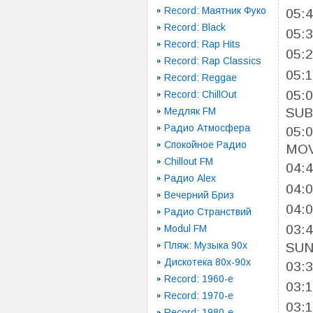
Record: Маятник Фуко
05:
Record: Black
05:
Record: Rap Hits
05:
Record: Rap Classics
05:
Record: Reggae
05:
Record: ChillOut
Медляк FM
SUB
Радио Атмосфера
05:
Спокойное Радио
MOV
Chillout FM
04:
Радио Alex
04:
Вечерний Бриз
04:
Радио Странствий
03:
Modul FM
Пляж: Музыка 90х
SU
Дискотека 80х-90х
03:
Record: 1960-e
03:
Record: 1970-e
03:
Record: 1980-e