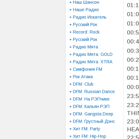
Наш Шансон
01:
Наше Радио
01:
Радио Искатель
01:
Русский Рок
00:
Record: Rock
Русский Рок
00:
Радио Мята
00:
Радио Мята: GOLD
00:
Радио Мята: XTRA
00:
Симфония FM
Рок Атака
00:
DFM: Club
00:
DFM: Russian Dance
23:
DFM: На РЭПчике
23:
DFM: Кальян РЭП
THI
DFM: Gangsta Deep
23:
DFM: Грустный Дэнс
HEA
Хит FM: Party
Хит FM: Hip-Hop
22: