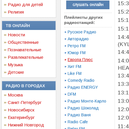
15:
Радио для детей
слушать онлайн
15:
Религия
Плейлисты других
15:
радиостанций:
ТВ ОНЛАЙН
15:
Русское Радио
Новости
14:
Авторадио
Общественные
(KY
Ретро FM
Познавательные
14:
Юмор FM
Развлекательные
Европа Плюс
14:
Музыка
Хит FM
HE
Детские
Like FM
13:
Comedy Radio
13:
РАДИО В ГОРОДАХ
Радио ENERGY
13:
DFM
Москва
13:
Радио Монте-Карло
Санкт-Петербург
Радио Шоколад
12:
Новосибирск
Радио Ваня
12:
Екатеринбург
Radio Cafe
Нижний Новгород
11:
Relax FM