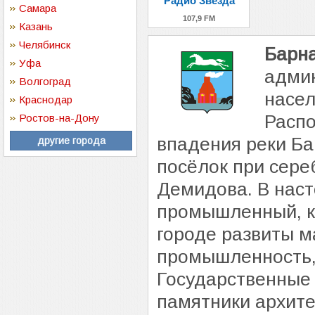
Радио Звезда
Самара
107,9 FM
Казань
Челябинск
Барн
Уфа
админ
Волгоград
насел
Краснодар
Распо
Ростов-на-Дону
впадения реки Ба
другие города
посёлок при сер
Демидова. В нас
промышленный, к
городе развиты 
промышленность,
Государственные 
памятники архите