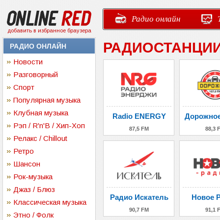
Радио онлайн
добавить в избранное браузера
РАДИОСТАНЦИИ
РАДИО ОНЛАЙН
Новости
Разговорный
Спорт
Популярная музыка
Клубная музыка
Radio ENERGY
Дорожное
Рэп / R'n'B / Хип-Хоп
87,5 FM
88,3 
Релакс / Chillout
Ретро
Шансон
Рок-музыка
Джаз / Блюз
Радио Искатель
Новое 
Классическая музыка
90,7 FM
91,1 
Этно / Фолк