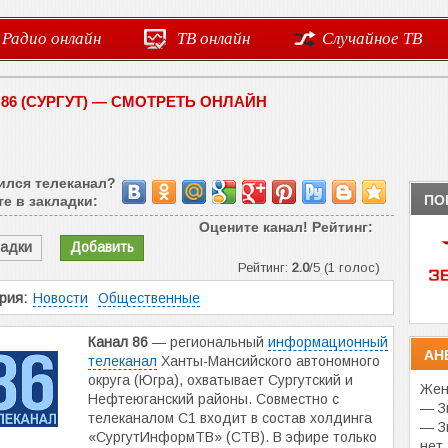
Радио онлайн
ТВ онлайн
Случайное ТВ
86 (СУРГУТ) — СМОТРЕТЬ ОНЛАЙН
ился телеканал?
ПО
е в закладки:
Оцените канал! Рейтинг:
ладки
Добавить
Рейтинг:
2.0
/5 (1 голос)
рия:
Новости
Общественные
Канал 86
— региональный
информационный
АН
телеканал
Ханты-Мансийского автономного
округа (Югра), охватывает Сургутский и
Жен
Нефтеюганский районы. Совместно с
— З
телеканалом С1 входит в состав холдинга
— З
«СургутИнформТВ» (СТВ). В эфире только
нет.