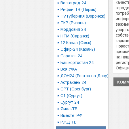
качест
Волгоград 24
городс
Рифей-ТВ (Пермь)
потреб
TV Губерния (Воронеж)
информ
ТКР (Рязань)
важных
Мордовия 24
упор н
собств
НТМ (Саранск)
карман
12 Канал (Омск)
Новост
Эфир-24 (Казань)
прямо
Саратов 24
на наш
Башкортостан 24
регист
Офици
Вся УФА
ДОН24 (Ростов-на-Дону)
КОММ
Астрахань 24
ОРТ (Оренбург)
С1 (Сургут)
Сургут 24
Ямал-ТВ
Вместе–РФ
РЖД ТВ