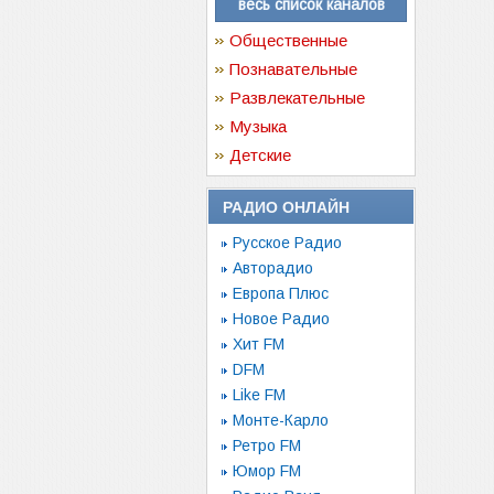
весь список каналов
Общественные
Познавательные
Развлекательные
Музыка
Детские
РАДИО ОНЛАЙН
Русское Радио
Авторадио
Европа Плюс
Новое Радио
Хит FM
DFM
Like FM
Монте-Карло
Ретро FM
Юмор FM