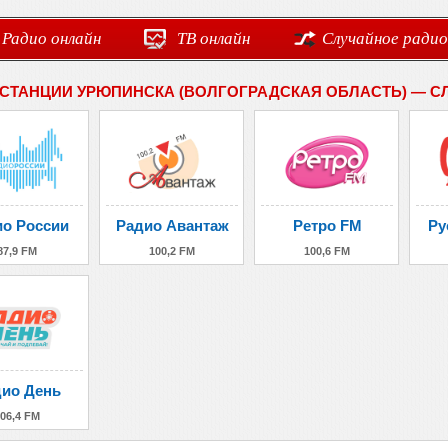
Радио онлайн
ТВ онлайн
Случайное радио
СТАНЦИИ УРЮПИНСКА (ВОЛГОГРАДСКАЯ ОБЛАСТЬ) — С
о России
Радио Авантаж
Ретро FM
Ру
87,9 FM
100,2 FM
100,6 FM
ио День
06,4 FM