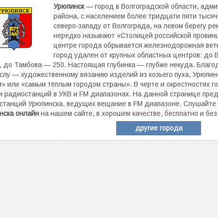
Урюпинск
— город в Волгоградской области, адм
района, с населением более тридцати пяти тысяч 
северо-западу от Волгограда, на левом берегу ре
нередко называют «Столицей российской провинци
центре города обрывается железнодорожная ветк
город удален от крупных областных центров: до 
, до Тамбова — 250. Настоящая глубинка — глубже некуда. Благ
слу — художественному вязанию изделий из козьего пуха, Урюпин
и» или «самым тёплым городом страны». В черте и окрестностях 
и радиостанций в УКВ и FM диапазонах. На данной странице пред
станций Урюпинска, ведущих вещание в FM диапазоне. Слушайте
нска онлайн
на нашем сайте, в хорошем качестве, бесплатно и без
другие города