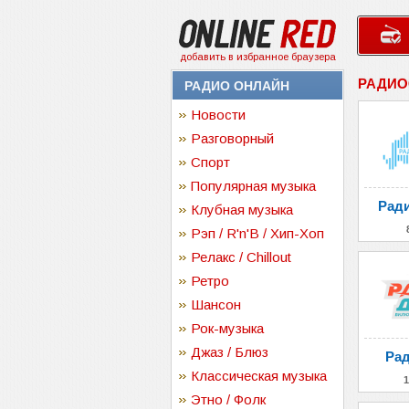
добавить в избранное браузера
РАДИО
РАДИО ОНЛАЙН
Новости
Разговорный
Спорт
Популярная музыка
Ради
Клубная музыка
Рэп / R'n'B / Хип-Хоп
Релакс / Chillout
Ретро
Шансон
Рок-музыка
Джаз / Блюз
Рад
Классическая музыка
1
Этно / Фолк