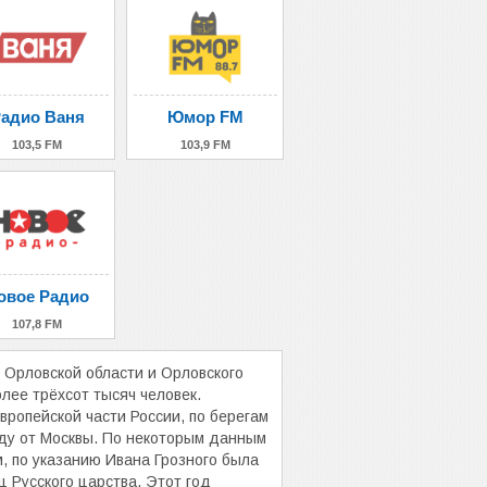
адио Ваня
Юмор FM
103,5 FM
103,9 FM
овое Радио
107,8 FM
 Орловской области и Орловского
олее трёхсот тысяч человек.
ропейской части России, по берегам
паду от Москвы. По некоторым данным
м, по указанию Ивана Грозного была
 Русского царства. Этот год