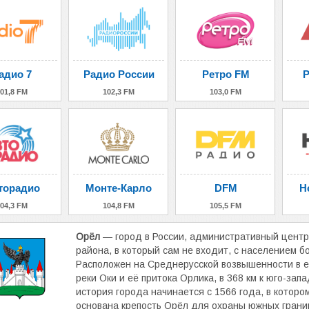
адио 7
Радио России
Ретро FM
Р
01,8 FM
102,3 FM
103,0 FM
торадио
Монте-Карло
DFM
Н
04,3 FM
104,8 FM
105,5 FM
Орёл
— город в России, административный центр
района, в который сам не входит, с населением б
Расположен на Среднерусской возвышенности в ев
реки Оки и её притока Орлика, в 368 км к юго-за
история города начинается с 1566 года, в которо
основана крепость Орёл для охраны южных границ