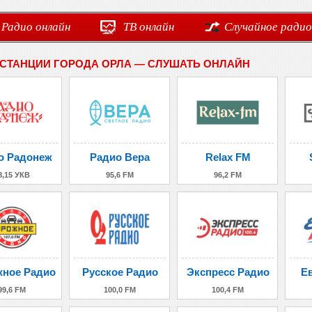
Радио онлайн
ТВ онлайн
Случайное радио
СТАНЦИИ ГОРОДА ОРЛА — СЛУШАТЬ ОНЛАЙН
о Радонеж
Радио Вера
Relax FM
8,15 УКВ
95,6 FM
96,2 FM
ное Радио
Русское Радио
Экспресс Радио
Е
99,6 FM
100,0 FM
100,4 FM