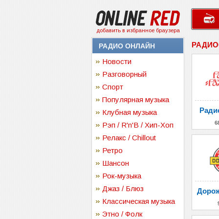
добавить в избранное браузера
РАДИО
РАДИО ОНЛАЙН
Новости
Разговорный
Спорт
Популярная музыка
Ради
Клубная музыка
6
Рэп / R'n'B / Хип-Хоп
Релакс / Chillout
Ретро
Шансон
Рок-музыка
Джаз / Блюз
Дорож
Классическая музыка
Этно / Фолк